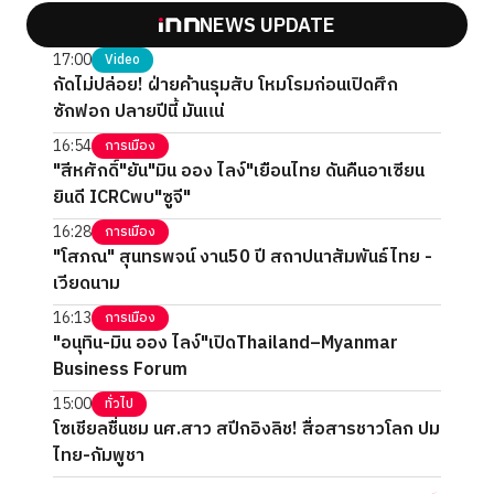
NEWS UPDATE
17:00
Video
กัดไม่ปล่อย! ฝ่ายค้านรุมสับ โหมโรมก่อนเปิดศึก
ซักฟอก ปลายปีนี้ มันแน่
16:54
การเมือง
"สีหศักดิ์"ยัน"มิน ออง ไลง์"เยือนไทย ดันคืนอาเซียน
ยินดี ICRCพบ"ซูจี"
16:28
การเมือง
"โสภณ" สุนทรพจน์ งาน50 ปี สถาปนาสัมพันธ์ไทย -
เวียดนาม
16:13
การเมือง
"อนุทิน-มิน ออง ไลง์"เปิดThailand–Myanmar
Business Forum
15:00
ทั่วไป
โซเชียลชื่นชม นศ.สาว สปีกอิงลิช! สื่อสารชาวโลก ปม
ไทย-กัมพูชา