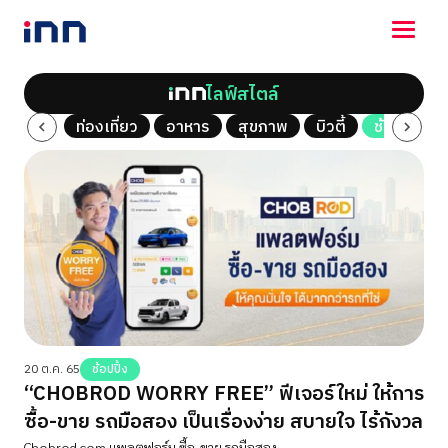
ไลฟ์สไตล์
NEWS
al Vlog
ท่องเที่ยว
อาหาร
สุขภาพ
บิวตี้
ช้อปปิ้ง
ENTERTAINMENT
LIFESTYLE
HOROSCOPE
LOTTERY
VIDEO
ร่วมด้วยช่วยกัน
20 ต.ค. 65
ช้อปปิ้ง
“CHOBROD WORRY FREE” ฟีเจอร์ใหม่ ให้การ
ซื้อ-ขาย รถมือสอง เป็นเรื่องง่าย สบายใจ ไร้กังวล
Chobrod.com แพลตฟอร์ม ซื้อ-ขาย รถมือสอง