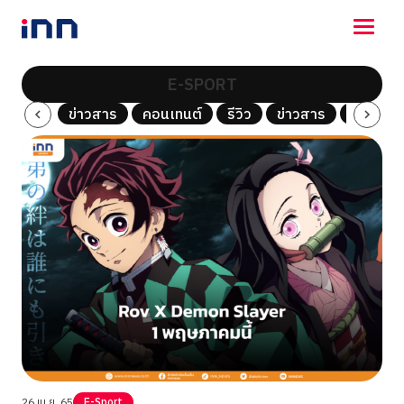
E-SPORT
NEWS
รีวิว
ข่าวสาร
คอนเทนต์
รีวิว
ข่าวสาร
คอนเทนต
ENTERTAINMENT
LIFESTYLE
HOROSCOPE
LOTTERY
VIDEO
ร่วมด้วยช่วยกัน
26 เม.ย. 65
E-Sport