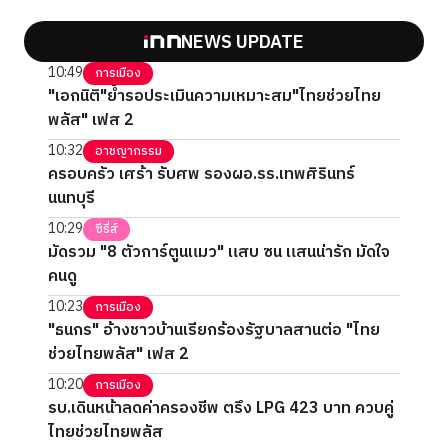
NEWS UPDATE
10:49
การเมือง
"เอกนิติ"ย้ำรอประเมินความเหมาะสม"ไทยช่วยไทย
พลัส" เฟส 2
10:32
อาชญากรรม
ครอบครัว เศร้า รับศพ รองผอ.รร.เทพศิรินทร์
นนทบุรี
10:29
ซีรี่ส์
มัดรวม "8 ตัวการ์ตูนแมว" แสบ ซน แสนน่ารัก มัดใจ
คนดู
10:23
การเมือง
"ธนกร" อ้างชาวบ้านเรียกร้องรัฐบาลสานต่อ "ไทย
ช่วยไทยพลัส" เฟส 2
10:20
การเมือง
รบ.เดินหน้าลดค่าครองชีพ ตรึง LPG 423 บาท ควบคู่
ไทยช่วยไทยพลัส