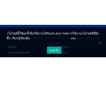
เว็บไซต์นี้ใช้คุกกี้เพื่อให้ท่านได้รับประสบการณ์การใช้งานเว็บไซต์ที่ดียิ่ง
ขึ้น เรียนรู้เพิ่มเติม
เงื่อนไขข้อตกลงการใช้บริการ
และ
นโยบายคุ้มครอง
ส่วนบุคคล
News
Lottery
ยอมรับ
Entertainment
Video
Lifestyle
ร่วมด้วยช่วยกัน
Horoscope
About
Contact
PR by Dataxet