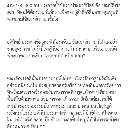
แตะ 100,000 คน ประกาศย้ำชัดว่า ประชาธิปัตย์ คือ ‘สมบัติพ่อ
เฒ่า’ ที่คนใต้ต้องร่วมกันรักษาเพื่อกอบกู้ศักดิ์ศรีคืนจากกลุ่มทุนที่
พยายามใช้แบงค์เทามาซื้อใจ”
อภิสิทธิ์ ประกาศชัดเจน พี่น้องครับ… รับแบงค์เทามาได้ แต่อย่า
ขายอุดมการณ์ ครั้งนี้เราสู้กับอำนาจเงินมหาศาล เพื่อเอาสมบัติ
พ่อเฒ่าของเรากลับมาดูแลคนใต้เหมือนเดิม”
ขณะที่พรรคสีน้ำเงินอย่าง ‘ภูมิใจไทย’ ยังคงรักษาฐานที่มั่นเดิม
อย่างเหนียวแน่น ด้วยยุทธศาสตร์เครือข่ายท้องถิ่นและทรัพยากร
ที่พร้อมสรรพ หวังตอกย้ำภาพพรรคที่ ‘พูดแล้วทำ’ เพื่อขยาย
พื้นที่ในด้ามขวาน ส่วน ‘พรรคกล้าธรรม’ สีเขียวเข้ม ภายใต้
การนำของ ร.อ.ธรรมนัส พรหมเผ่า และ นางนฤมล ภิญโญสิ
นวัฒน์ ก็แรงไม่แพ้กัน ประกาศกร้าวกลางเวทีปักษ์ใต้ว่า’ไม่ขาย
ฝัน แต่ทำจริง’ กลายเป็นก้างขวางคอชิ้นใหญ่ที่ทำให้พรรคดั้งเดิม
ต้องหนาว ๆ ร้อน ๆ”