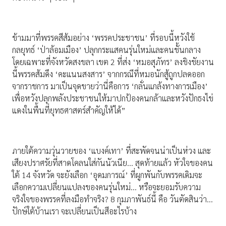
ข้ามมาที่พรรคสีส้มอย่าง ‘พรรคประชาชน’ ที่รอบนี้หวังใช้
กลยุทธ์ ‘ป่าล้อมเมือง’ ปลุกกระแสคนรุ่นใหม่และคนชั้นกลาง
โดยเฉพาะที่จังหวัดสงขลา เขต 2 ที่ส่ง ‘หมอสุภัทร’ ลงชิงชัยงาน
นี้พรรคส้มดึง ‘คะแนนสงสาร’ จากกรณีที่หมอนักสู้ถูกปลดออก
จากราชการ มาเป็นจุดขายว่านี่คือการ ‘กลั่นแกล้งทางการเมือง’
เพื่อหวังปลุกพลังประชาชนให้มาปกป้องคนกล้าและหวังปักธงไข่
แดงในพื้นที่ยุทธศาสตร์สำคัญให้ได้”
ภายใต้ความวุ่นวายของ ‘แบงค์เทา’ ที่สะพัดจนน่าเป็นห่วง และ
เสียงปราศรัยที่สาดโคลนใส่กันนัวเนีย… สุดท้ายแล้ว หัวใจของคน
ใต้ 14 จังหวัด จะยังเลือก ‘อุดมการณ์’ ที่ผูกพันกับพรรคเดิมจะ
เลือกความเปลี่ยนแปลงของคนรุ่นใหม่… หรือจะยอมรับความ
จริงใจของพรรคที่ลงมือทำจริง? 8 กุมภาพันธ์นี้ คือ วันตัดสินว่า…
ปักษ์ใต้บ้านเรา จะเปลี่ยนเป็นสีอะไรบ้าง