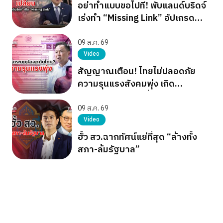
อย่าทำแบบขอไปที! พับแลนด์บริดจ์
เร่งทำ “Missing Link” อัปเกรด
ท่าเรือระนอง
09 ส.ค. 69
Video
สัญญาณเตือน! ไทยไม่ปลอดภัย
ความรุนแรงสังคมพุ่ง เกิด
โศกนาฏกรรมต่อเนื่อง
09 ส.ค. 69
Video
ฮั้ว สว.ฉากทัศน์แย่ที่สุด “ล้างทั้ง
สภา-ล้มรัฐบาล”