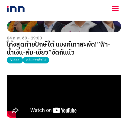
NEWS
ENTERTAINMENT
04 ก.พ. 69 - 19:00
โค้งสุดท้ายปักษ์ใต้ แบงค์เทาสะพัด!”ฟ้า-
LIFESTYLE
น้ำเงิน-ส้ม-เขียว”ซัดกันนัว
HOROSCOPE
LOTTERY
Video
คลิปข่าวทั่วไป
VIDEO
ร่วมด้วยช่วยกัน