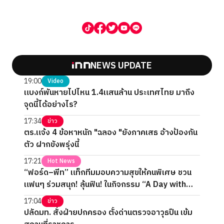
NEWS UPDATE
19:00
Video
แบงก์พันหายไปไหน 1.4แสนล้าน ประเทศไทย มาถึง
จุดนี้ได้อย่างไร?
17:34
ข่าว
ตร.แจ้ง 4 ข้อหาหนัก "ฉลอง "ยังภาคเสธ อ้างป้องกัน
ตัว ฝากขังพรุ่งนี้
17:21
Hot News
“ฟอร์ด–พีท” แท็กทีมมอบความสุขให้คนพิเศษ ชวน
แฟนๆ ร่วมสนุก! ลุ้นฟิน! ในกิจกรรม “A Day with
FORTPEAT Exclusive Fan Meet”
17:04
ข่าว
ปลัดมท. สั่งฝ่ายปกครอง ตั้งด่านตรวจอาวุธปืน เข้ม