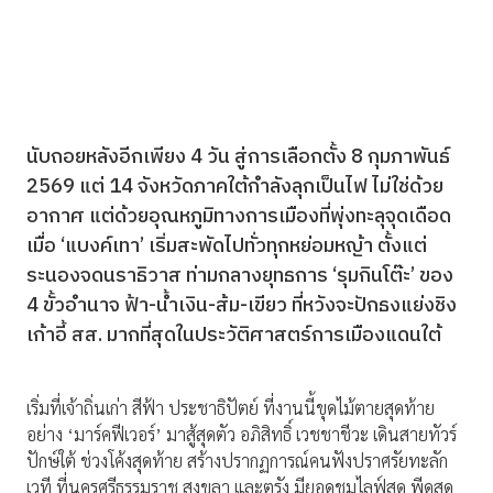
นับถอยหลังอีกเพียง 4 วัน สู่การเลือกตั้ง 8 กุมภาพันธ์
2569 แต่ 14 จังหวัดภาคใต้กำลังลุกเป็นไฟ ไม่ใช่ด้วย
อากาศ แต่ด้วยอุณหภูมิทางการเมืองที่พุ่งทะลุจุดเดือด
เมื่อ ‘แบงค์เทา’ เริ่มสะพัดไปทั่วทุกหย่อมหญ้า ตั้งแต่
ระนองจดนราธิวาส ท่ามกลางยุทธการ ‘รุมกินโต๊ะ’ ของ
4 ขั้วอำนาจ ฟ้า-น้ำเงิน-ส้ม-เขียว ที่หวังจะปักธงแย่งชิง
เก้าอี้ สส. มากที่สุดในประวัติศาสตร์การเมืองแดนใต้
เริ่มที่เจ้าถิ่นเก่า สีฟ้า ประชาธิปัตย์ ที่งานนี้ขุดไม้ตายสุดท้าย
อย่าง ‘มาร์คฟีเวอร์’ มาสู้สุดตัว อภิสิทธิ์ เวชชาชีวะ เดินสายทัวร์
ปักษ์ใต้ ช่วงโค้งสุดท้าย สร้างปรากฏการณ์คนฟังปราศรัยทะลัก
เวที ที่นครศรีธรรมราช สงขลา และตรัง มียอดชมไลฟ์สด พีดสุด