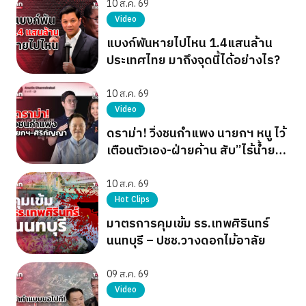
10 ส.ค. 69
Video
แบงก์พันหายไปไหน 1.4แสนล้าน
ประเทศไทย มาถึงจุดนี้ได้อย่างไร?
10 ส.ค. 69
Video
ดราม่า! วิ่งชนกำแพง นายกฯ หนู ไว้
เตือนตัวเอง-ฝ่ายค้าน สับ”ไร้น้ำยา
รอวันล่มสลาย”
10 ส.ค. 69
Hot Clips
มาตรการคุมเข้ม รร.เทพศิรินทร์
นนทบุรี – ปชช.วางดอกไม้อาลัย
09 ส.ค. 69
Video