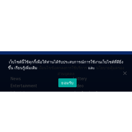
เว็บไซต์นี้ใช้คุกกี้เพื่อให้ท่านได้รับประสบการณ์การใช้งานเว็บไซต์ที่ดียิ่ง
ขึ้น เรียนรู้เพิ่มเติม
เงื่อนไขข้อตกลงการใช้บริการ
และ
นโยบายคุ้มครอง
ส่วนบุคคล
News
Lottery
ยอมรับ
Entertainment
Video
Lifestyle
ร่วมด้วยช่วยกัน
Horoscope
About
Contact