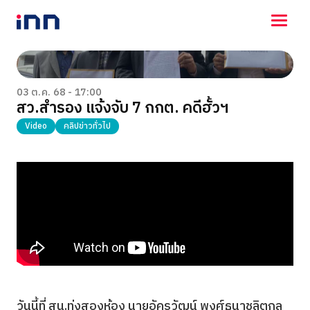
NEWS
ENTERTAINMENT
03 ต.ค. 68 - 17:00
สว.สํารอง แจ้งจับ 7 กกต. คดีฮั้วฯ
LIFESTYLE
HOROSCOPE
Video
คลิปข่าวทั่วไป
LOTTERY
VIDEO
ร่วมด้วยช่วยกัน
วันนี้ที่ สน.ทุ่งสองห้อง นายอัครวัฒน์ พงศ์ธนาชลิตกุล