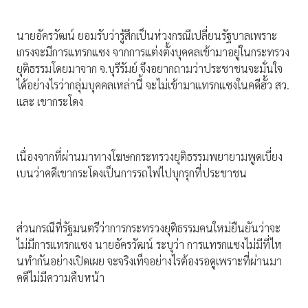
นายอัครวัฒน์ ยอมรับว่ารู้สึกเป็นห่วงกรณีเปลี่ยนรัฐบาลเพราะ
เกรงจะมีการแทรกแซง จากการแต่งตั้งบุคคลเข้ามาอยู่ในกระทรวง
ยุติธรรมโดยมาจาก จ.บุรีรัมย์ จึงอยากถามว่าประชาชนจะมั่นใจ
ได้อย่างไรว่ากลุ่มบุคคลเหล่านี้ จะไม่เข้ามาแทรกแซงในคดีฮั้ว สว.
และ เขากระโดง
เนื่องจากที่ผ่านมาทางโฆษกกระทรวงยุติธรรมพยายามพูดเบี่ยง
เบนว่าคดีเขากระโดงเป็นการรถไฟไปบุกรุกที่ประชาชน
ส่วนกรณีที่รัฐมนตรีว่าการกระทรวงยุติธรรมคนใหม่ยืนยันว่าจะ
ไม่มีการแทรกแซง นายอัครวัฒน์ ระบุว่า การแทรกแซงไม่มีที่ไห
นทํากันอย่างเปิดเผย จะจริงเท็จอย่างไรต้องรอดูเพราะที่ผ่านมา
คดีไม่มีความคืบหน้า