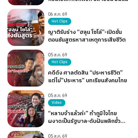
06 ส.ค. 69
Hot Clips
ญาติรับร่าง “ฮลุน โซโล่”-เปิดขั้น
ตอนชันสูตรหาสาเหตุการเสียชีวิต
05 ส.ค. 69
Hot Clips
คดีดัง ศาลตัดสิน “ประหารชีวิต”
แต่ไม่”ประหาร” บทเรียนสังคมไทย
05 ส.ค. 69
Video
“หลาบจำแล้วค่ะ” ทำภูมิใจไทย
ผงาดเป็นรัฐบาล-ดับฝันพลิกขั้ว
อำนาจ เขียว แดง ส้ม
05 ส.ค. 69