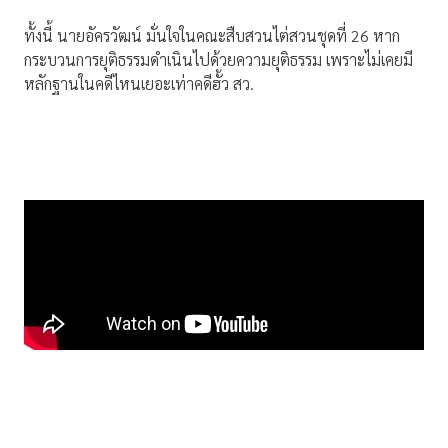
ทั้งนี้ นายอัครวัฒน์ มั่นใจในคณะสืบสวนไต่สวนชุดที่ 26 หาก
กระบวนการยุติธรรมดําเนินไปด้วยความยุติธรรม เพราะไม่เคยมี
หลักฐานในคดีไหนเยอะเท่าคดีฮั้ว สว.