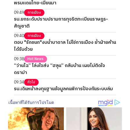
พรมแดนไทย-เมียนมา
09:49
การเมือง
รบ.ยกระดับปราบปรามการทุจริตทะเบียนราษฎร-
สัญชาติ
09:40
การเมือง
ตอบ "รักชนก"งบน้ำบาดาล ไม่ใช่การเมือง ย้ำฝ่ายค้าน
ได้รับด้วย
09:38
Hot News
“ว่านไฉ” โล่งใจส่ง “ฮลุน” กลับบ้าน เผยไม่ติดใจ
ดราม่า
09:34
ทั่วไป
รบ.เดินหน้าลงทุนฐานข้อมูลคนพิการป้องกันระบบล่ม