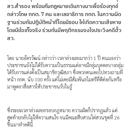
สว.สำรอง พร้อมทีมกฎหมายเดินทางมาเพื่อร้องทุกข์
กล่าวโทษ กกต. 7 คน และเลขาธิการ กกต. ในความผิด
ฐานร่วมกันปฏิบัติหน้าที่โดยมิชอบ ให้เกิดความเสียหาย
โดยมีข้อเท็จจริง ร่วมกันมีพฤติกรรมจงใจประวิงคดีฮั้ว
สว.
โดย นายอัครวัฒน์ กล่าวว่า เวลาล่วงเลยมากว่า 1 ปี ตนมองว่า
ประชาชนยังไม่ได้รับความเป็นธรรมแต่อาจมีกลุ่มบุคคลบางกลุ่ม
ได้รับการแต่งตั้งเป็นสมาชิกวุฒิสภา ซึ่งพวกตนเคยไปทวงถามที่
หน้า กกต. นับ 100 ครั้ง แต่ไม่เคยมีสัมพันธไมตรีที่ดีต่อกันหรือ
มาพูดจาสื่อสารให้ประชาชนรับในรู้
ซึ่งระยะเวลาล่วงเลยกรอบกฎหมาย ความผิดก็ปรากฏแล้ว แต่
สุดท้ายกลับไม่ให้ความสนใจ จนมีคณะสืบสวนไต่สวนชุดที่ 26
ขึ้นมาทําคดีนี้