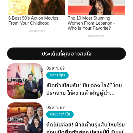
ประเด็นที่คุณอาจสนใจ
';
';
06 ส.ค. 69
Hot Clips
เปิดทำเนียบรับ “มิน อ่อง ไลง์” โดน
ประณาม ให้ความสำคัญผู้นำ
เผด็จการ
06 ส.ค. 69
คลิปข่าวทั่วไป
กัดไม่ปล่อย! ฝ่ายค้านรุมสับ โหมโรม
ก่อนเปิดศึกซักฟอก ปลายปีนี้ มันแน่