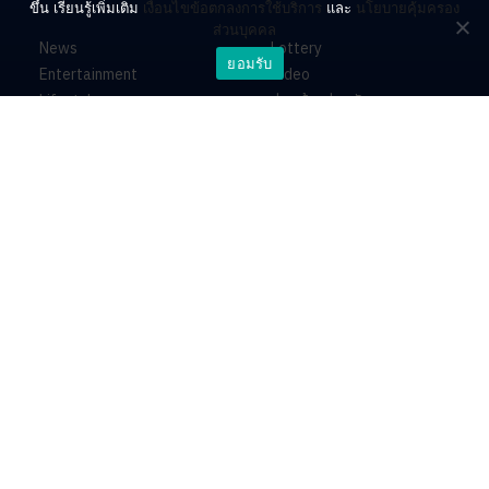
ขึ้น เรียนรู้เพิ่มเติม
เงื่อนไขข้อตกลงการใช้บริการ
และ
นโยบายคุ้มครอง
ส่วนบุคคล
News
Lottery
ยอมรับ
Entertainment
Video
Lifestyle
ร่วมด้วยช่วยกัน
Horoscope
About
Contact
PR by Dataxet