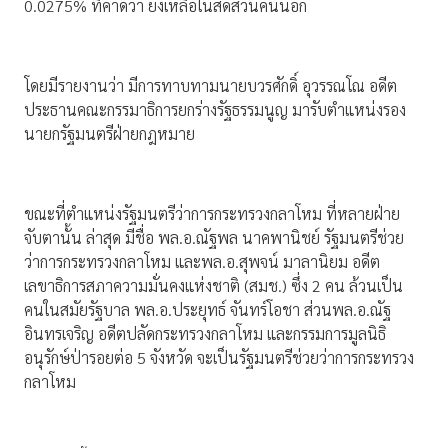
0.0275% ที่คาดว่า ยังเหลือในสัดส่วนคนนอก
โดยมีรายงานว่า มีการทาบทามนายบวรศักดิ์ อุวรรณโณ อดีต
ประธานคณะกรรมาธิการยกร่างรัฐธรรมนูญ มารับตำแหน่งรอง
นายกรัฐมนตรีฝ่ายกฎหมาย
ขณะที่ตำแหน่งรัฐมนตรีว่าการกระทรวงกลาโหม ที่หลายฝ่าย
จับตานั้น ล่าสุด มีชื่อ พล.อ.ณัฐพล นาคพานิชย์ รัฐมนตรีช่วย
ว่าการกระทรวงกลาโหม และพล.อ.สุพจน์ มาลานิยม อดีต
เลขาธิการสภาความมั่นคงแห่งชาติ (สมช.) ซึ่ง 2 คน ล้วนเป็น
คนในสมัยรัฐบาล พล.อ.ประยุทธ์ จันทร์โอชา ส่วนพล.อ.ณัฐ
อินทรเจริญ อดีตปลัดกระทรวงกลาโหม และกรรมการมูลนิธิ
อนุรักษ์ป่ารอยต่อ 5 จังหวัด จะเป็นรัฐมนตรีช่วยว่าการกระทรวง
กลาโหม