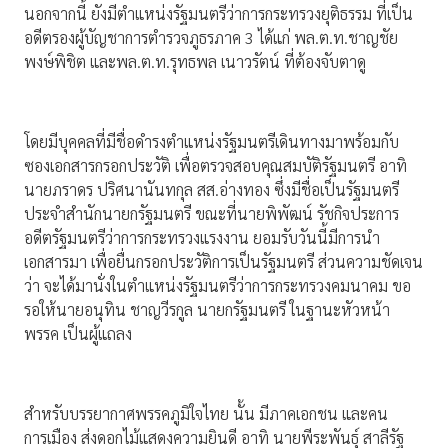
นอกจากนี้ ยังมีตำแหน่งรัฐมนตรีว่าการกระทรวงยุติธรรม ที่เป็น
อดีตรองผู้บัญชาการตำรวจภูธรภาค 3 ได้แก่ พล.ต.ท.ชาญชัย
พงษ์พิชิต และพล.ต.ท.รุทธพล เนาวรัตน์ ที่ต้องจับตาดู
โดยมีบุคคลที่มีชื่อดำรงตำแหน่งรัฐมนตรีเดินทางมาพร้อมกับ
ซองเอกสารกรอกประวัติ เพื่อตรวจสอบคุณสมบัติรัฐมนตรี อาทิ
นายภราดร ปริศนานันทกุล สส.อ่างทอง ซึ่งมีชื่อเป็นรัฐมนตรี
ประจำสำนักนายกรัฐมนตรี ขณะที่นายพิพัฒน์ รัชกิจประการ
อดีตรัฐมนตรีว่าการกระทรวงแรงงาน ยอมรับวันนี้มีการนำ
เอกสารมา เพื่อยื่นกรอกประวัติการเป็นรัฐมนตรี ส่วนความชัดเจน
ว่า จะได้มานั่งในตำแหน่งรัฐมนตรีว่าการกระทรวงคมนาคม ขอ
รอให้นายอนุทิน ชาญวีรกูล นายกรัฐมนตรี ในฐานะหัวหน้า
พรรค เป็นผู้แถลง
สำหรับบรรยากาศพรรคภูมิใจไทย นั้น มีภาคเอกชน และคน
การเมือง ส่งดอกไม้แสดงความยินดี อาทิ นายพีระพันธุ์ สาลีรัฐ