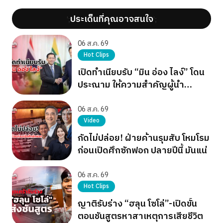
ประเด็นที่คุณอาจสนใจ
';
';
06 ส.ค. 69
Hot Clips
เปิดทำเนียบรับ “มิน อ่อง ไลง์” โดน
ประณาม ให้ความสำคัญผู้นำ
เผด็จการ
06 ส.ค. 69
Video
กัดไม่ปล่อย! ฝ่ายค้านรุมสับ โหมโรม
ก่อนเปิดศึกซักฟอก ปลายปีนี้ มันแน่
06 ส.ค. 69
Hot Clips
ญาติรับร่าง “ฮลุน โซโล่”-เปิดขั้น
ตอนชันสูตรหาสาเหตุการเสียชีวิต