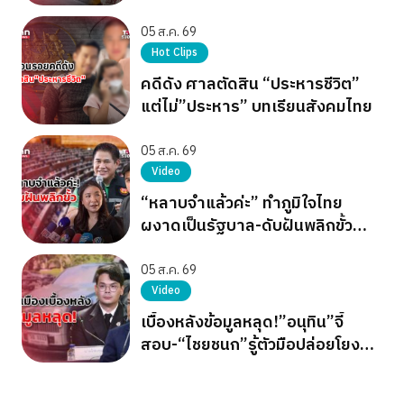
05 ส.ค. 69
Hot Clips
คดีดัง ศาลตัดสิน “ประหารชีวิต”
แต่ไม่”ประหาร” บทเรียนสังคมไทย
05 ส.ค. 69
Video
“หลาบจำแล้วค่ะ” ทำภูมิใจไทย
ผงาดเป็นรัฐบาล-ดับฝันพลิกขั้ว
อำนาจ เขียว แดง ส้ม
05 ส.ค. 69
Video
เบื้องหลังข้อมูลหลุด!”อนุทิน”จี้
สอบ-“ไชยชนก”รู้ตัวมือปล่อยโยง
การเมือง