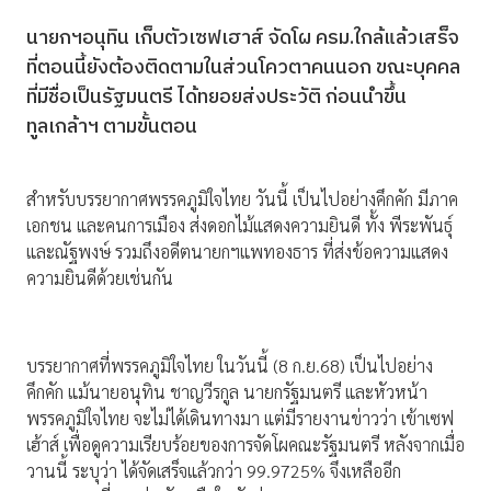
นายกฯอนุทิน เก็บตัวเซฟเฮาส์ จัดโผ ครม.ใกล้แล้วเสร็จ
ที่ตอนนี้ยังต้องติดตามในส่วนโควตาคนนอก ขณะบุคคล
ที่มีชื่อเป็นรัฐมนตรี ได้ทยอยส่งประวัติ ก่อนนำขึ้น
ทูลเกล้าฯ ตามขั้นตอน
สำหรับบรรยากาศพรรคภูมิใจไทย วันนี้ เป็นไปอย่างคึกคัก มีภาค
เอกชน และคนการเมือง ส่งดอกไม้แสดงความยินดี ทั้ง พีระพันธุ์
และณัฐพงษ์ รวมถึงอดีตนายกฯแพทองธาร ที่ส่งข้อความแสดง
ความยินดีด้วยเช่นกัน
บรรยากาศที่พรรคภูมิใจไทย ในวันนี้ (8 ก.ย.68) เป็นไปอย่าง
คึกคัก แม้นายอนุทิน ชาญวีรกูล นายกรัฐมนตรี และหัวหน้า
พรรคภูมิใจไทย จะไม่ได้เดินทางมา แต่มีรายงานข่าวว่า เข้าเซฟ
เฮ้าส์ เพื่อดูความเรียบร้อยของการจัดโผคณะรัฐมนตรี หลังจากเมื่อ
วานนี้ ระบุว่า ได้จัดเสร็จแล้วกว่า 99.9725% จึงเหลืออีก