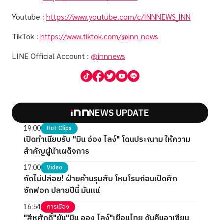
Youtube
:
https://www.youtube.com/c/INNNEWS_INN
TikTok
:
https://www.tiktok.com/@inn_news
LINE Official Account
:
@innnews
NEWS UPDATE
19:00
Hot Clips
เปิดทำเนียบรับ "มิน อ่อง ไลง์" โดนประณาม ให้ความ
สำคัญผู้นำเผด็จการ
17:00
Video
กัดไม่ปล่อย! ฝ่ายค้านรุมสับ โหมโรมก่อนเปิดศึก
ซักฟอก ปลายปีนี้ มันแน่
16:54
การเมือง
"สีหศักดิ์"ยัน"มิน ออง ไลง์"เยือนไทย ดันคืนอาเซียน