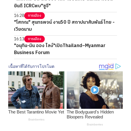
ยินดี ICRCพบ"ซูจี"
16:28
การเมือง
"โสภณ" สุนทรพจน์ งาน50 ปี สถาปนาสัมพันธ์ไทย -
เวียดนาม
16:13
การเมือง
"อนุทิน-มิน ออง ไลง์"เปิดThailand–Myanmar
Business Forum