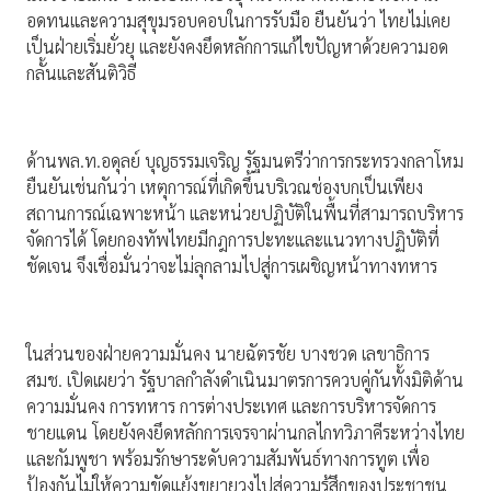
อดทนและความสุขุมรอบคอบในการรับมือ ยืนยันว่า ไทยไม่เคย
เป็นฝ่ายเริ่มยั่วยุ และยังคงยึดหลักการแก้ไขปัญหาด้วยความอด
กลั้นและสันติวิธี
ด้านพล.ท.อดุลย์ บุญธรรมเจริญ รัฐมนตรีว่าการกระทรวงกลาโหม
ยืนยันเช่นกันว่า เหตุการณ์ที่เกิดขึ้นบริเวณช่องบกเป็นเพียง
สถานการณ์เฉพาะหน้า และหน่วยปฏิบัติในพื้นที่สามารถบริหาร
จัดการได้ โดยกองทัพไทยมีกฎการปะทะและแนวทางปฏิบัติที่
ชัดเจน จึงเชื่อมั่นว่าจะไม่ลุกลามไปสู่การเผชิญหน้าทางทหาร
ในส่วนของฝ่ายความมั่นคง นายฉัตรชัย บางชวด เลขาธิการ
สมช. เปิดเผยว่า รัฐบาลกำลังดำเนินมาตรการควบคู่กันทั้งมิติด้าน
ความมั่นคง การทหาร การต่างประเทศ และการบริหารจัดการ
ชายแดน โดยยังคงยึดหลักการเจรจาผ่านกลไกทวิภาคีระหว่างไทย
และกัมพูชา พร้อมรักษาระดับความสัมพันธ์ทางการทูต เพื่อ
ป้องกันไม่ให้ความขัดแย้งขยายวงไปสู่ความรู้สึกของประชาชน