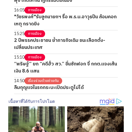
พุ่ง เกิดโศกนาฏกรรมต่อเนื่อง
16:05
การเมือง
"วัชรพงศ์"รับลูกนายกฯ รื้อ พ.ร.บ.อาวุธปืน ล้อมคอก
เหตุ กราดยิง
15:25
การเมือง
2 ปีพรรคประชาชน ย้ำภารกิจเดิม ชนะเลือกตั้ง-
เปลี่ยนประเทศ
15:10
การเมือง
“พริษฐ์” ยก “คดีฮั้ว สว.” ขึ้นซักฟอก จี้ กกต.แจงเส้น
เงิน 8.6 แสน
14:50
เรื่องร่วมด้วยช่วยกัน
ลืมกุญแจในรถกระบะเปิดประตูไม่ได้