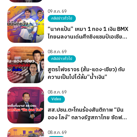
09 ส.ค. 69
คลิปข่าวทั่วไป
“นาคแป้น” เหมา 1 ทอง 1 เงิน BMX
ไทยผลงานเด่นศึกชิงแชมป์เอเชีย
2026
08 ส.ค. 69
คลิปข่าวทั่วไป
สูตรไฟจราจร (ส้ม-แดง-เขียว) กับ
ความเป็นไปได้ล้ม”น้ำเงิน”
08 ส.ค. 69
Video
สส.ปชน.ตะโกนร้องสันติภาพ “มิน
ออง ไลง์” กลางรัฐสภาไทย ซัดฟอก
ขาวเผด็จการ
08 ส.ค. 69