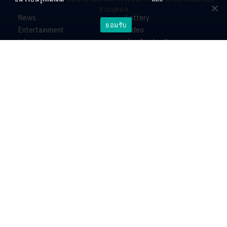
ส่วนบุคคล
News
Lottery
ยอมรับ
Entertainment
Video
Lifestyle
ร่วมด้วยช่วยกัน
Horoscope
About
Contact
PR by Dataxet