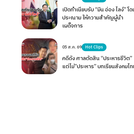
เปิดทำเนียบรับ “มิน อ่อง ไลง์” โด
ประณาม ให้ความสำคัญผู้นำ
เผด็จการ
05 ส.ค. 69
Hot Clips
คดีดัง ศาลตัดสิน “ประหารชีวิต”
แต่ไม่”ประหาร” บทเรียนสังคมไท