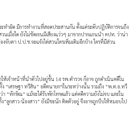
รกระทำผิด มีการทำงานที่สอดประสานกัน ตั้งแต่ระดับปฏิบัติการจนถึง
สวนเมื่อใด ยังไม่ชัดเจนมีเสียงแว่วๆ มาจากปากแกนนำ คปท. ว่าน่า
้องจับตา ป.ป.ช.จะแจ้งไต่สวนใครเพิ่มเติมอีกบ้าง ใครที่มีส่วน
ให้เจ้าหน้าที่นำตัวไปอยู่ชั้น 14 รพ.ตำรวจ ก็อาจ ถูกดำเนินคดีใน
ั้ง “เศรษฐา ทวีสิน” อดีตนายกฯในระหว่างนั้น รวมถึง “พ.ต.อ.ทวี
ับว่า “ทักษิณ” แม้จะได้รับพักโทษแล้ว แต่คดีความยังไม่จบ และใน
”ลูกสาว-น้องสาว” ยังมีชะนัก ติดตัวอยู่ จึงอาจถูกบีบให้หมอบไป