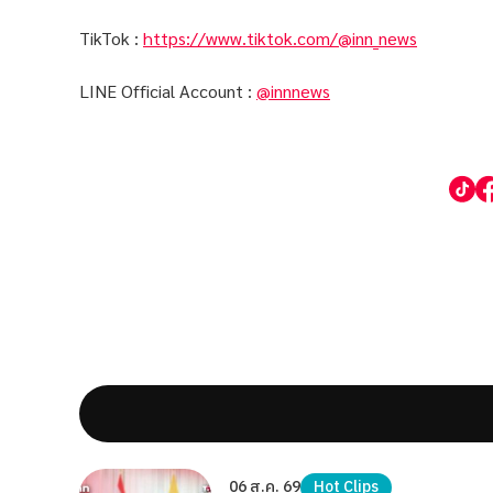
TikTok :
https://www.tiktok.com/@inn_news
LINE Official Account :
@innnews
06 ส.ค. 69
Hot Clips