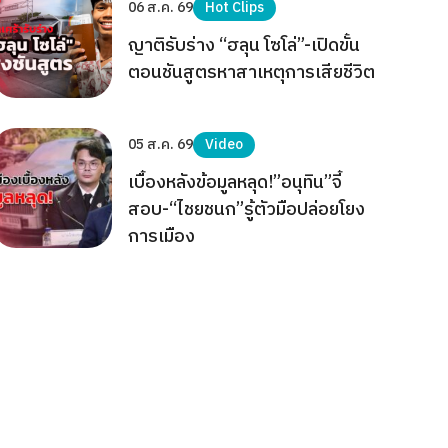
06 ส.ค. 69
Hot Clips
ญาติรับร่าง “ฮลุน โซโล่”-เปิดขั้น
ตอนชันสูตรหาสาเหตุการเสียชีวิต
05 ส.ค. 69
Video
เบื้องหลังข้อมูลหลุด!”อนุทิน”จี้
สอบ-“ไชยชนก”รู้ตัวมือปล่อยโยง
การเมือง