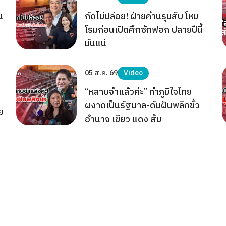
น
กัดไม่ปล่อย! ฝ่ายค้านรุมสับ โหม
โรมก่อนเปิดศึกซักฟอก ปลายปีนี้
มันแน่
05 ส.ค. 69
Video
“หลาบจำแล้วค่ะ” ทำภูมิใจไทย
ผงาดเป็นรัฐบาล-ดับฝันพลิกขั้ว
ย
อำนาจ เขียว แดง ส้ม