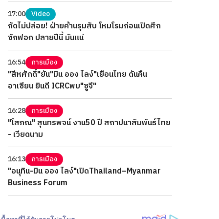
17:00
Video
กัดไม่ปล่อย! ฝ่ายค้านรุมสับ โหมโรมก่อนเปิดศึก
ซักฟอก ปลายปีนี้ มันแน่
16:54
การเมือง
"สีหศักดิ์"ยัน"มิน ออง ไลง์"เยือนไทย ดันคืน
อาเซียน ยินดี ICRCพบ"ซูจี"
16:28
การเมือง
"โสภณ" สุนทรพจน์ งาน50 ปี สถาปนาสัมพันธ์ไทย
- เวียดนาม
16:13
การเมือง
"อนุทิน-มิน ออง ไลง์"เปิดThailand–Myanmar
Business Forum