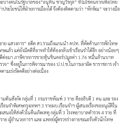
ละบางคนในรัฐบาลของ”อนุทิน ชาญวีรกุล” ที่ไม่ใช่คนจากเพื่อไทย
ทำประโยชน์ให้ฝ่ายการเมืองได้ จึงต้องติดตามว่า “ทักษิณ” จะวางมือ
สมชาย แสวงการ” อดีต สว.รวมถึงแกนนำ คปท. ที่คัดค้านการพักโทษ
แล้ว แต่ยังมีคดีที่อาจทำให้ต้องกลับเข้าเรือนจำได้อีก อย่างน้อยๆ
นคดีต่อมา ภาษีจากการขายหุ้นชินคอร์ปมูลค่า 1.76 หมื่นล้านบาท
.ตำรวจ” ซึ่งอยู่ในการพิจารณาของ ป.ป.ช.ในการเอาผิด ขาราชการ เจ้า
ตามเร่งรัดคดีอย่างต่อเนื่อง
ามต้นสังกัด กลุ่มที่ 1 กรมราชทัณฑ์ 3 ราย คืออธิบดี 1 คน และ รอง
2 เรือนจำพิเศษกรุงเทพฯ 3 รายผบ.เรือนจำฯ ผู้เสนอเรื่องขออนุมัติใน
และเสนอให้ส่งตัวในคืนเกิดเหตุ กลุ่มที่ 3 โรงพยาบาลตำรวจ 4 ราย ที่
ราย ผู้อำนวยการฯ และ แพทย์ผู้ตรวจร่างกายขณะรับตัวนักโทษ