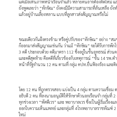
แต่เมื่อเห็นภาพหน้าเรือนจำแล้ว หลายคนอาจต้องคิดใหม่ แ
ยังพูดเลยว่า “ทักษิณ” ยังคงมีมีความสามารถที่ล้นเหลือ ยัง
แล้วอยู่บ้านเลี้ยงหลาน แบบที่ลูกสาวส่งสัญญาณหรือไม่
ขณะเดียวกันฝั่งตรงข้าม หรือคู่ปรับของ”ทักษิณ” อย่าง “
ก็ออกมาส่งสัญญาณเช่นกัน ว่าแม้ “ทักษิณ” จะได้รับการพักโทษ
3 คดี ประกอบด้วย คดีมาตรา 112 ซึ่งอยู่ในชั้นอุทธรณ์ ส่ว
และคดีสุดท้าย คือคดีที่เกี่ยวข้องกับเหตุการณ์ “ชั้น 14 รพ
หน้าที่รัฐจำนวน 12 คน ตามที่ กลุ่ม คปท.ยื่นฟ้องร้อง และติด
โดย 12 คน ที่ถูกตรวจสอบ แบ่งเป็น 4 กลุ่ม ตามความเชื่อม ต
อธิบดี 2 คน ที่ลงนามอนุมัติให้รักษาตัวนอกเรือนจำ กลุ่มที่ 
ทุกช่วงเวลา “พัศดีเวร” และ พยาบาลเวร ซึ่งเป็นผู้เริ่มเรื่อง
ออกใบความเห็นแพทย์ และกลุ่มที่ 4โรงพยาบาลราชทัณฑ์ 2 
ใหม่