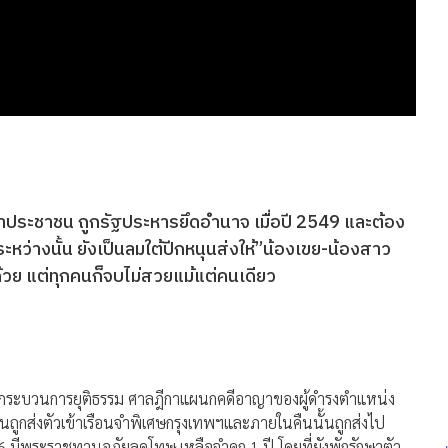
าประชาชน ถูกรัฐประหารยึดอำนาจ เมื่อปี 2549 และต้อง
หว่างนั้น ยังเป็นลมใต้ปีกหนุนส่งให้”น้องเขย-น้องสาว
้วย แต่ทุกคนก็จบไม่สวยแม้แต่คนเดียว
าสู่กระบวนการยุติธรรม ศาลฎีกาแผนกคดีอาญาของผู้ดำรงตำแหน่ง
นถูกส่งตัวเข้าเรือนจำพิเศษกรุงเทพฯและภายในคืนนั้นถูกส่งไป
 มีพระราชทานอภัยลดโทษ เหลือจำคุก 1 ปี โดยที่ยังพักรักษาตัว