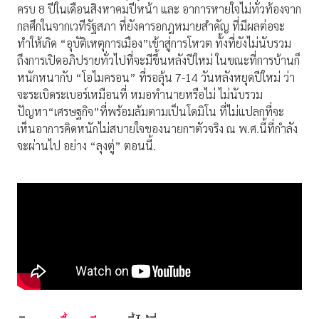
ครบ 8 ปีในเดือนสิงหาคมปีหน้า และ อาการหายใจไม่ทั่วท้องจาก
กลศึกในจากเวทีรัฐสภา ที่ยังคารอกฎหมายสำคัญ ที่มีผลต่อจะ
ทำให้เกิด “อุบัติเหตุการเมือง”เข้าสู่การโหวต ทั้งที่ยังไม่นับรวม
ถึงการเปิดอภิปรายทั่วไปที่จะมีขึ้นหลังปีใหม่ ในขณะที่การบ้านก็
หนักหนากับ “โอไมครอน” ที่รอลุ้น 7-14 วันหลังหยุดปีใหม่ ว่า
จะระเบิดระเบอร์เหมือนที่ หมอทำนายหรือไม่ ไม่นับรวม
ปัญหา“เศรษฐกิจ”ที่พร้อมล้มตามเป็นโดมิโน ที่ไม่แปลกที่จะ
เห็นอาการคิดหนักไม่สบายใจของนายกฯตัวจริง ณ พ.ศ.นี้ที่กำลัง
จะผ่านไป อย่าง “ลุงตู่” ตอนนี้.