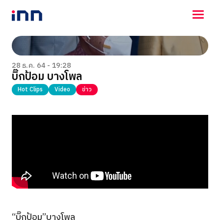
NEWS
ENTERTAINMENT
28 ธ.ค. 64 - 19:28
บิ๊กป้อม บางโพล
LIFESTYLE
HOROSCOPE
Hot Clips
Video
ข่าว
LOTTERY
VIDEO
ร่วมด้วยช่วยกัน
“บิ๊กป้อม”บางโพล