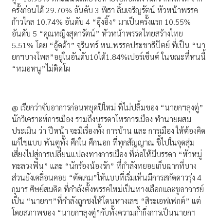
ครั้งก่อนได้ 29.70% อันดับ 3 พิธา ลิ้มเจริญรัตน์ หัวหน้าพรรค
ก้าวไกล 10.74% อันดับ 4 “อุ๊งอิ๊ง” มาเป็นครั้งแรก 10.55%
อันดับ 5 “คุณหญิงสุดารัตน์” หัวหน้าพรรคไทยสร้างไทย
5.51% โดย “อู้ดด้า” จุรินทร์ หน.พรรคประชาธิปัตย์ ที่เป็น “นา
ยกฯบางโพล”อยู่ในอันดับ10ได้1.84%เปอร์เซ็นต์ ในขณะที่หนนี้
“หมอหนู”ไม่ติดโผ
@ เรียกว่าจับอาการก่อนหยุดปีใหม่ ที่ไม่ปลื้มของ “นายกฯลุงตู่”
นักวิเคราะห์การเมือง รวมถึงบรรดาโหรการเมือง ทำนายผสม
ประเมิน ว่า ปีหน้า จะมีเรื่องทั้ง การบ้าน และ การเมือง ให้ต้องคิด
แก้ไขแบบ พันตูทั้ง ศึกใน ศึกนอก ที่ทุกสัญญาณ ชี้ไปในจุดสุ่ม
เสี่ยงไปสู่การเปลี่ยนแปลงทางการเมือง ที่ต่อให้มีบรรดา “หัวหมู่
ทะลวงฟัน” และ “นักร้องน้องรัก” ที่กำลังทยอยเก็บฉากที่บาง
ส่วนยังเคลื่อนคอย “ตัดเกม”ให้แบบที่เริ่มเห็นมีการสกัดดาวรุ่ง 4
กุมาร ศิษย์สมคิด ที่กำลังตั้งพรรคใหม่เป็นทางเลือกและชูอาจารย์
เป็น “นายกฯ”ที่กำลังถูกชงให้โดนหางเลข “สิระเอฟเฟกต์” แต่
โดยสภาพของ “นายกฯลุงตู่”กับทั้งความก้ำกึ่งการเป็นนายกฯ