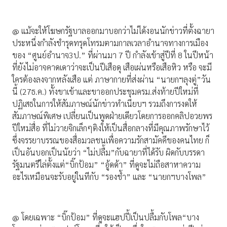
@ แม้จะให้โฆษกรัฐบาลออกมาบอกว่าไม่ได้งอนนักข่าวที่ตั้งฉายา
ประหนึ่งกำลังชำรุดทรุดโทรมตามกาลเวลาอำนาจทางการเมือง
ของ “ศูนย์อำนาจ3ป.” ที่ผ่านมา 7 ปี กำลังเข้าสู่ปีที่ 8 ในปีหน้า
ที่ยังไม่อาจคาดเดาว่าจะเป็นปีเสือดุ เสือเผ่นหรือเสือหิว หรือ จะมี
ใครต้องลงจากหลังเสือ แต่ ภาษากายที่ส่งผ่าน “นายกฯลุงตู่”วัน
นี้ (27ธ.ค.) ทั้งขาเข้าและขาออกประชุมครม.ส่งท้ายปีใหม่ที่
ปฏิเสธในการให้สัมภาษณ์นักข่าวทำเนียบฯ รวมถึงการงดให้
สัมภาษณ์พิเศษ เปลี่ยนเป็นพูดฝ่ายเดียวโดยการออกคลิปอวยพร
ปีใหม่สื่อ ที่ไม่วายจิกเล็กๆติงให้เป็นสื่อกลางที่มีคุณภาพรักษาไว้
ซึ่งจรรยาบรรณของสื่อมวลชนเพื่อความรักสามัคคีของคนไทย ก็
เป็นอันบอกเป็นนัยว่า “ไม่ปลื้ม”กับฉายาที่ได้รับ ผิดกับบรรดา
รัฐมนตรีไล่ตั้งแต่“บิ๊กป้อม” “อู้ดด้า” ที่ดูจะไม่ถือสาหาความ
อะไรเหมือนจะรับอยู่ในทีกับ “รองช้ำ” และ “นายกฯบางโพล”
@ โดยเฉพาะ “บิ๊กป้อม” ที่ดูจะแฮปปี้เป็นปลื้มกับโพล“บาง