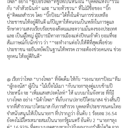
โพล” อย่าง “ซูเปอร์โพล”ที่ชูให้เป็นหนึ่งใน “บุคคลแห่งปี”ร่วม
กับ “เจ้าสัวธนินท์” และ “นายหัวชวน” ที่ไม่มีชื่อของ “บิ๊ก
ตู่”ติดผลสำรวจ โดย “บิ๊กป้อม”ได้ทั้งในด้านการช่วยเหลือ
ประชาชนให้อยู่ดีกินดี แก้ปัญหาให้คนจนเป็นหลักในการดูแล
รักษาความสงบเรียบร้อยของสังคมและความมั่นคงของประเทศ
และ เป็นผู้ใหญ่ ผู้มีบารมีทางการเมืองแห่งปีจนเจ้าตัว ยอมที่จะ
สัมภาษณ์กับนักข่าว ว่า “”จะทำงานต่อไปให้ดีที่สุดเพื่อช่วย
ประชาชน จะยืนหยัดเป็นฐานให้พรรค เราจะต้องช่วยคนจน ช่วย
ทุกคน ให้อยู่ดีกินดี”
@ เรียกว่าโพล “บางโพล” ที่จัดเต็ม ให้กับ “รองนายกฯป้อม”ทีม
“ผู้กองนัส” ผู้เป็น “ไม้เบื่อไม้เมา “กับนายกฯลุงตู่แบบข้ามปี
ประหนึ่ง จะ “เพิ่มแสงสปอตไลท์” ให้ แบบมาในจังหวะ ที่ก็มี
บางโพล อย่าง “นิด้าโพล” ที่เก็บงานปลายปีไตรมาส4 ช่วงสิ้นปี
จากที่สำรวจมา3ไตรมาส กับการสำรวจ บุคคลที่ประชาชนคนไทย
จำสนับสนุนให้เป็นนายกฯ ที่ปรากฏว่า อันดับ 1 ร้อยละ 36.54
ยังคงไม่มีใครเหมาะสมเป็นนายกรัฐมนตรี อันดับ 2 “นายกฯลุง
ตู่” 16.93% ที่คะแนนลดฮวบหายไปกับผลงานกรำศึกโควิด จาก