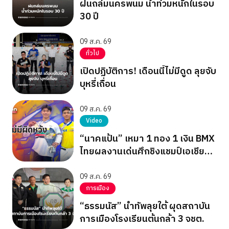
ฝนถล่มนครพนม น้ำท่วมหนักในรอบ
30 ปี
09 ส.ค. 69
ทั่วไป
เปิดปฏิบัติการ! เดือนนี้ไม่มีดูด ลุยจับ
บุหรี่เถื่อน
09 ส.ค. 69
Video
“นาคแป้น” เหมา 1 ทอง 1 เงิน BMX
ไทยผลงานเด่นศึกชิงแชมป์เอเชีย
2026
09 ส.ค. 69
การเมือง
“ธรรมนัส” นำทัพลุยใต้ ผุดสถาบัน
การเมืองโรงเรียนต้นกล้า 3 จชต.