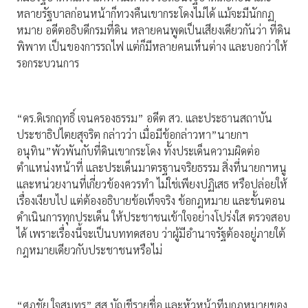
หลายรัฐบาลก่อนหน้าก็ทวงคืนเขากระโดงไม่ได้ แม้จะมีนักกฏ
หมาย อดีตอธิบดีกรมที่ดิน หลายคนพูดเป็นเสียงเดียวกันว่า ที่ดิน
พิพาท เป็นของการรถไฟ แต่ก็มีหลายคนเห็นต่าง และบอกว่าให้
รอกระบวนการ
“ดร.ดิเรกฤทธิ์ เจนครองธรรม” อดีต สว. และประธานสถาบัน
ประชาธิปไตยสุจริต กล่าวว่า เมื่อมีข้อกล่าวหา”นายกฯ
อนุทิน”พัวพันกับที่ดินเขากระโดง ทั้งประเด็นความผิดต่อ
ตำแหน่งหน้าที่ และประเด็นมาตรฐานจริยธรรม สิ่งที่นายกฯหนู
และหน่วยงานที่เกี่ยวข้องควรทำ ไม่ใช่เพียงปฏิเสธ หรือปล่อยให้
เรื่องเงียบไป แต่ต้องอธิบายข้อเท็จจริง ข้อกฎหมาย และขั้นตอน
ดำเนินการทุกประเด็น ให้ประชาชนเข้าใจอย่างโปร่งใส ตรวจสอบ
ได้ เพราะเรื่องนี้จะเป็นบททดสอบ ว่าผู้มีอำนาจรัฐต้องอยู่ภายใต้
กฎหมายเดียวกับประชาชนหรือไม่
“ศุภชัย ใจสมุทร” สส.บัญชีรายชื่อ และหัวหน้าทีมกฏหมายของ