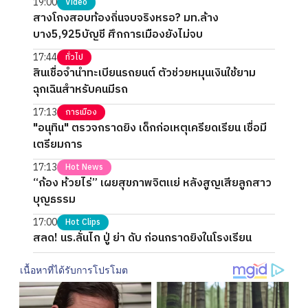
19:00
Video
สางโกงสอบท้องถิ่นจบจริงหรอ? มท.ล้าง
บาง5,925บัญชี ศึกการเมืองยังไม่จบ
17:44
ทั่วไป
สินเชื่อจำนำทะเบียนรถยนต์ ตัวช่วยหมุนเงินใช้ยาม
ฉุกเฉินสำหรับคนมีรถ
17:13
การเมือง
"อนุทิน" ตรวจกราดยิง เด็กก่อเหตุเครียดเรียน เชื่อมี
เตรียมการ
17:13
Hot News
“ก้อง ห้วยไร่” เผยสุขภาพจิตแย่ หลังสูญเสียลูกสาว
บุญธรรม
17:00
Hot Clips
สลด! นร.ลั่นไก ปู่ ย่า ดับ ก่อนกราดยิงในโรงเรียน