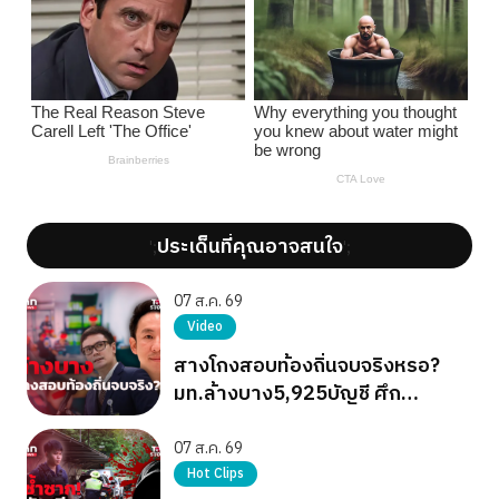
ประเด็นที่คุณอาจสนใจ
';
';
07 ส.ค. 69
Video
สางโกงสอบท้องถิ่นจบจริงหรอ?
มท.ล้างบาง5,925บัญชี ศึก
การเมืองยังไม่จบ
07 ส.ค. 69
Hot Clips