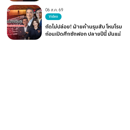
เผด็จการ
06 ส.ค. 69
Video
กัดไม่ปล่อย! ฝ่ายค้านรุมสับ โหมโรม
ก่อนเปิดศึกซักฟอก ปลายปีนี้ มันแน่