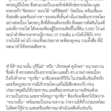
พรรคภูมิใจไทย ซึ่งสวมบทเป็นองครักษ์พิทักษ์เขากระโดง และ
ครอบครัว”ชิดชอบ” ตอบโต้ “เสรีพิศุทธ์” บิดเบือน พร้อมชี้แจง
ข้อสงสัย และข้อกล่าวหา ของคนที่เห็นต่างในประเด็นเขากระโดง
อย่างต่อเนื่อง โดยระบุ สิ่งที่สังคมต้องรอฟัง คือผลการตัดสินในคดี
แพ่งที่การรถไฟ ได้ทยอยฟ้องผู้ถือกรรมสิทธิ์ในที่ดิน 5,083 ไร่ แต่
จะนำคำพิพากษาศาลฎีกาของ 35 รายเดิม มาบังคับใช้กับ 995
รายไม่ได้ อย่ามั่ว ก่อนที่จะประกาศ จะฟ้องทุกคน รวมทั้งสื่อ ที่มี
เจตนาทำให้พรรคเสียหาย
ทำให้”ทนายอั๋น บุรีรัมย์” หรือ “ภัทรพงศ์ ศุภักษร” ทนายความ
ชื่อดัง ที่ ตรวจสอบเรื่องเขากระโดง และฮั้ว สว.มาอย่างต่อเนื่อง
ถึงกับท้าทาย “ศุภชัย” มาดีเบตออกทีวีกัน ในประเด็นข้อเท็จจริง
และข้อกฏหมาย กรณีเข้ากระโดง แต่ไม่มีเสียงตอบรับ ก่อน
ประกาศจุดยืนให้ประชาชน และสื่อมวลชนสามารถติชมด้วย
ความเป็นธรรม และหากใครถูก”ศุภชัย” ฟ้องร้องเพื่อหวังปิดปาก
“ทนายอั๋น” พร้อมจะเป็นทนายความ ว่าความให้ทั่วประเทศโดย
ไม่คิดค่าใช้จ่าย และเตรียมพิจารณาดำเนินคดีกลับเช่นกัน