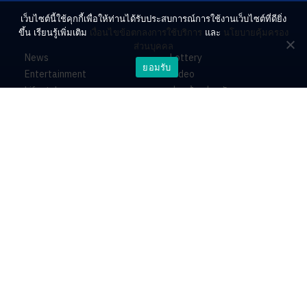
เว็บไซต์นี้ใช้คุกกี้เพื่อให้ท่านได้รับประสบการณ์การใช้งานเว็บไซต์ที่ดียิ่ง
ขึ้น เรียนรู้เพิ่มเติม
เงื่อนไขข้อตกลงการใช้บริการ
และ
นโยบายคุ้มครอง
ส่วนบุคคล
News
Lottery
ยอมรับ
Entertainment
Video
Lifestyle
ร่วมด้วยช่วยกัน
Horoscope
About
Contact
PR by Dataxet