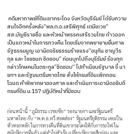
คดีมหากาพย์ที่ดินเขากระโดง จังหวัดบุรีรัมย์ ได้รับความ
สนใจอีกครั้งหลัง”พล.ต.อ.เสรีพิศุทธ์ เตมียเวช”
สส.บัญชีรายชื่อ และหัวหน้าพรรคเสรีรวมไทย ก้าวออก
เป็นแถวหน้าในการทวงคืน โดยเริ่มจากพยายามยื่นศาล
รัฐธรรมนูญ เอาผิดจริยธรรมร้ายแรง”อนุทิน ชาญวีร
กุล และ ไชยชนก ชิดชอบ” ก่อนบุกไปถึงบุรีรัมย์ ร้องทุก
กล่าวโทษคนในตระกูล”ชิดชอบ” ไปทำเนียบรัฐบาล จี้ นา
ยกฯ และรัฐมนตรีมหาดไทย สั่งให้กรมที่ดินเพิกถอน
โฉนด คำพิพากษาของศาล และดำเนินการเอาผิดอธิบดี
กรมที่ดิน ม.157 ปฏิบัติหน้าที่มิชอบ
ก่อนหน้านี้ “ภูมิธรรม เวชยชัย” รองนายกฯ และรัฐมนตรี
มหาดไทย กับ “พ.ต.อ.ทวี สอดส่อง” รัฐมนตรียุติธรรม เคยเป็น
หัวหอกหลัก ในการทวงคืนที่ดินเขากระโดงให้กับการรถไฟ ใน
สมัยรัฐบาลที่แล้ว แต่ทำไม่สำเร็จ เปลี่ยนรัฐบาลเสียก่อน และ