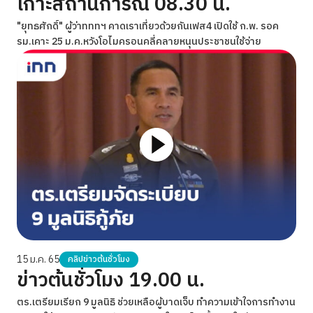
เกาะสถานการณ์ 08.30 น.
"ยุทธศักดิ์" ผู้ว่าทททฯ คาดเราเที่ยวด้วยกันเฟส4 เปิดใช้ ก.พ. รอค
รม.เคาะ 25 ม.ค.หวังโอไมครอนคลี่คลายหนุนประชาชนใช้จ่าย
15 ม.ค. 65
คลิปข่าวต้นชั่วโมง
ข่าวต้นชั่วโมง 19.00 น.
ตร.เตรียมเรียก 9 มูลนิธิ ช่วยเหลือผู้บาดเจ็บ ทำความเข้าใจการทำงาน