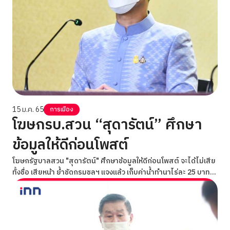
15 ม.ค. 65
การเมือง
โฆษกรบ.สวน “สุดารัตน์” ศึกษา
ข้อมูลให้ดีก่อนโพสต์
โฆษกรัฐบาลสวน "สุดารัตน์" ศึกษาข้อมูลให้ดีก่อนโพสต์ จะได้ไม่เสีย
ทั้งชื่อ เสียหน้า ย้ำชัดกรมชลฯ แจงแล้ว เก็บค่าน้ำทำนาไร่ละ 25 บาท/ปี
แค่รับฟังความเห็น ยังไม่ได้เก็บจริง