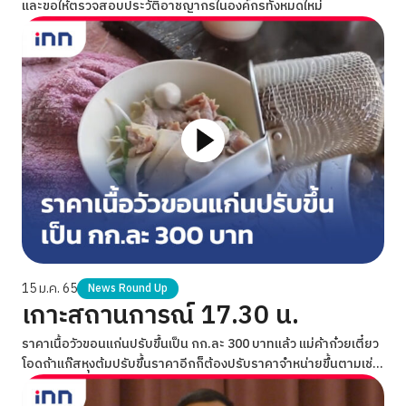
และขอให้ตรวจสอบประวัติอาชญากรในองค์กรทั้งหมดใหม่
15 ม.ค. 65
News Round Up
เกาะสถานการณ์ 17.30 น.
ราคาเนื้อวัวขอนแก่นปรับขึ้นเป็น กก.ละ 300 บาทแล้ว แม่ค้าก๋วยเตี๋ยว
โอดถ้าแก๊สหุงต้มปรับขึ้นราคาอีกก็ต้องปรับราคาจำหน่ายขึ้นตามเช่น
กัน