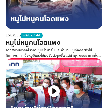
15 ม.ค. 65
คลิปข่าวทั่วไป
หมูไม่หมูคนโอดแพง
จากสถานการณ์ราคาหมูหน้าฟาร์ม และจำนวนหมูที่ลดลงทำให้
ทิศทางราคาเนื้อหมูมีแนวโน้มปรับตัวสูงขึ้น แต่ล่าสุด บรรยากาศใน
ตลาดสดราคาเดิมหมูยังคงทรงตัวที่ระดับ 240 บาทต่อกิโลกรัม และ
ยังมีทิศทางแนวโน้มที่จะทะลุกิโลกรัมละ 300 บาทในช่วงเทศกาลตรุษ
จีนนี้ได้