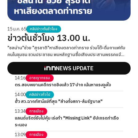
15 ม.ค. 65
คลิปข่าวต้นชั่วโมง
ข่าวต้นชั่วโมง 13.00 น.
"ชลน่าน"ช่วย "สุรชาติ"หาเสียงตลาดท่าทราย ร่วมโต๊ะดื่มกาแฟกับ
คนในชุมชน ชวนประชาชน พบหลักฐานซื้อเสียงประสานพรรคแจ้
งกกต.ได้เลย
NEWS UPDATE
14:16
อาชญากรรม
ตร.สอบพยานคดีกราดยิงแล้ว 17 ปาก เน้นหาแรงจูงใจ
14:00
คลิปข่าวทั่วไป
ฮั้ว สว.ฉากทัศน์แย่ที่สุด "ล้างทั้งสภา-ล้มรัฐบาล"
13:34
การเมือง
แลนด์บริดจ์ยังไม่คุ้ม เร่งทำ "Missing Link" อัปเกรดท่าเรือ
ระนอง
13:09
การเมือง