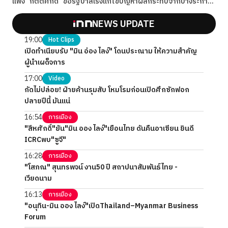
แพง "กิตติศักดิ์" ขอรัฐบาลเร่งแก้ไขปัญหาผลกระทบจากบางระกำ
โมเดล
NEWS UPDATE
19:00
Hot Clips
เปิดทำเนียบรับ "มิน อ่อง ไลง์" โดนประณาม ให้ความสำคัญ
ผู้นำเผด็จการ
17:00
Video
กัดไม่ปล่อย! ฝ่ายค้านรุมสับ โหมโรมก่อนเปิดศึกซักฟอก
ปลายปีนี้ มันแน่
16:54
การเมือง
"สีหศักดิ์"ยัน"มิน ออง ไลง์"เยือนไทย ดันคืนอาเซียน ยินดี
ICRCพบ"ซูจี"
16:28
การเมือง
"โสภณ" สุนทรพจน์ งาน50 ปี สถาปนาสัมพันธ์ไทย -
เวียดนาม
16:13
การเมือง
"อนุทิน-มิน ออง ไลง์"เปิดThailand–Myanmar Business
Forum