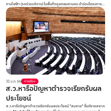
ทางไฟฟ้า (รถร่วมบริการ) ในพื้นที่กรุงเทพมหานคร นำร่องโครงการ
คาร์บอนเครดิตระหว่างประเทศ ครั้งแรกของไทย พร้อมส่งเสริม
ประชาชนได้เดินทางด้วยรถโดยสารสาธารณะที่มีความทันสมัย ลด
ฝุ่น PM 2.5
31 ม.ค. 66
การเมือง
ส.ว.หารือปัญหาตำรวจเรียกรับผล
ประโยชน์
ส.ว.หารือปัญหาตำรวจเรียกรับผลประโยชน์ "สมชาย" จี้แก้ขายสลาก