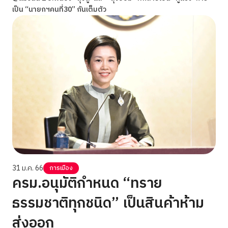
เป็น “นายกฯคนที่30” กันเต็มตัว
31 ม.ค. 66
การเมือง
ครม.อนุมัติกำหนด “ทราย
ธรรมชาติทุกชนิด” เป็นสินค้าห้าม
ส่งออก