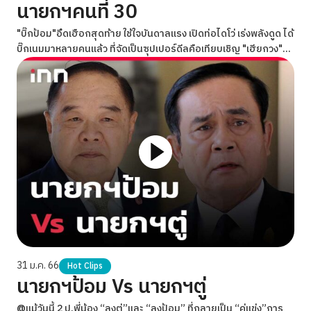
นายกฯคนที่ 30
"บิ๊กป้อม"อึดเฮือกสุดท้าย ใช้ใจบันดาลแรง เปิดท่อไดโว่ เร่งพลังดูด ได้
บิ๊กเนมมาหลายคนแล้ว ที่จัดเป็นซุปเปอร์ดีลคือเทียบเชิญ "เฮียกวง"
นายสมคิด จาตุศรีพิทักษ์ อดีตรองนายกฯมือเศรษฐกิจ มาเสริมทัพ
31 ม.ค. 66
Hot Clips
นายกฯป้อม Vs นายกฯตู่
@แม้วันนี้ 2 ป.พี่น้อง “ลุงตู่”และ “ลุงป้อม” ที่กลายเป็น “คู่แข่ง”การ