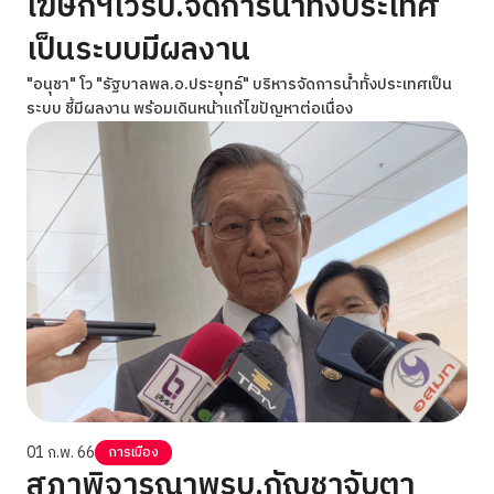
โฆษกฯโวรบ.จัดการน้ำทั้งประเทศ
เป็นระบบมีผลงาน
"อนุชา" โว "รัฐบาลพล.อ.ประยุทธ์" บริหารจัดการน้ำทั้งประเทศเป็น
ระบบ ชี้มีผลงาน พร้อมเดินหน้าแก้ไขปัญหาต่อเนื่อง
01 ก.พ. 66
การเมือง
สภาพิจารณาพรบ.กัญชาจับตา