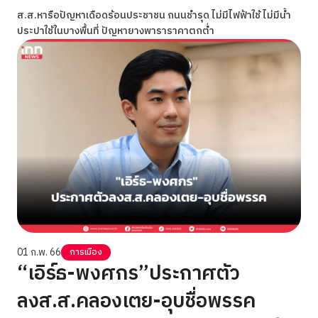
ส.ส.หารือปัญหาเดือดร้อนประชาชน ถนนชำรุด ไม่มีไฟฟ้าใช้ ไม่มีน้ำ
ประปาใช้ในบางพื้นที่ ปัญหายางพาราราคาตกต่ำ
01 ก.พ. 66
การเมือง
“เอิร์ธ-พงศกร”ประกาศตัว
ลงส.ส.คลองเตย-อุบชื่อพรรค