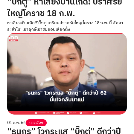
“บิ๊กตู่” หาเสียงบ้านเกิด! ปราศรัย
ใหญ่โคราช 18 ก.พ.
หาเสียงบ้านเกิด!!‘บิ๊กตู่ เตรียมปราศรัยใหญ่โคราช 18 ก.พ. นี้ สักกา
ระย่าโม’ เอาฤกษ์เอาชัยก่อนเลือกตั้ง
01 ก.พ. 66
การเมือง
“ธนกร” โวกระแส “บิ๊กตู่” ดีกว่าปี