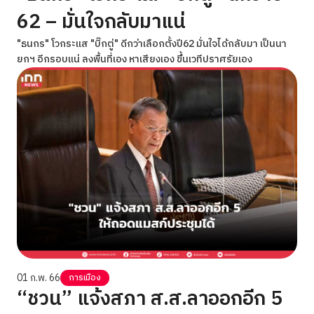
62 – มั่นใจกลับมาแน่
"ธนกร" โวกระแส "บิ๊กตู่" ดีกว่าเลือกตั้งปี62 มั่นใจได้กลับมา เป็นนา
ยกฯ อีกรอบแน่ ลงพื้นที่เอง หาเสียงเอง ขึ้นเวทีปราศรัยเอง
01 ก.พ. 66
การเมือง
“ชวน” แจ้งสภา ส.ส.ลาออกอีก 5