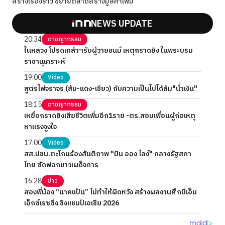
สร้างเรื่องราว ขยายตลาดสร้างมูลค่าเพิ่ม
NEWS UPDATE
20:34
อาชญากรรม
ในหลวง โปรดเกล้าฯรับผู้วายชนม์ เหตุกราดยิง ในพระบรม
ราชานุเคราะห์
19:00
Video
สูตรไฟจราจร (ส้ม-แดง-เขียว) กับความเป็นไปได้ล้ม"น้ำเงิน"
18:15
อาชญากรรม
เหยื่อกราดยิงเสียชีวิตเพิ่มอีก1ราย -ตร.สอบเพื่อนผู้ก่อเหตุ
หาแรงจูงใจ
17:00
Video
สส.ปชน.ตะโกนร้องสันติภาพ "มิน ออง ไลง์" กลางรัฐสภา
ไทย ซัดฟอกขาวเผด็จการ
16:28
ข่าว
สองพี่น้อง “นาคแป้น” ไม่ทำให้ผิดหวัง สร้างผลงานศึกบีเอ็ม
เอ็กซ์เรซซิ่ง ชิงแชมป์เอเชีย 2026