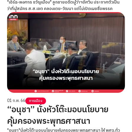
"เอิร์ธ-พงศกร ขวัญเมือง" ลูกชายอดีตผู้ว่าฯอัศวิน ประกาศตัวเป็น
ว่าที่ผู้สมัคร ส.ส.เขต คลองเตย-วัฒนา แต่ไม่เปิดเผยชื่อพรรค
01 ก.พ. 66
การเมือง
“อนุชา” นั่งหัวโต๊ะมอบนโยบาย
คุ้มครองพระพุทธศาสนา
"อนุชา"นั่งหัวโต๊ะมอบนโยบายคุ้มครองพระพุทธศาสนา ให้ พศจ.ทั่ว