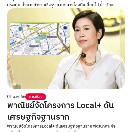
ประเทศ สั่งการทำงานเชิงรุก ท่ามกลางโลกที่เปลี่ยนไป ย้ำ ต้อง
ปกป้อง-ขจัดเรื่องไม่ดี เพราะพระพุทธศาสนาเป็นเสาหลักของชาติ
01 ก.พ. 66
การเมือง
พาณิชย์จัดโครงการ Local+ ดัน
เศรษฐกิจฐานราก
พาณิชย์จัดโครงการLocal+ ดันเศรษฐกิจฐานราก พัฒนาสินค้า