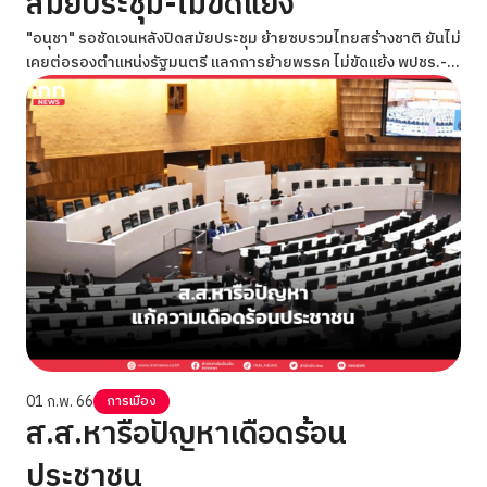
สมัยประชุม-ไม่ขัดแย้ง
"อนุชา" รอชัดเจนหลังปิดสมัยประชุม ย้ายซบรวมไทยสร้างชาติ ยันไม่
เคยต่อรองตำแหน่งรัฐมนตรี แลกการย้ายพรรค ไม่ขัดแย้ง พปชร.-
สามมิตร
01 ก.พ. 66
การเมือง
ส.ส.หารือปัญหาเดือดร้อน
ประชาชน