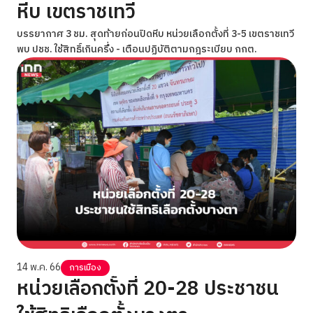
หีบ เขตราชเทวี
บรรยากาศ 3 ชม. สุดท้ายก่อนปิดหีบ หน่วยเลือกตั้งที่ 3-5 เขตราชเทวี
พบ ปชช. ใช้สิทธิ์เกินครึ่ง - เตือนปฏิบัติตามกฎระเบียบ กกต.
14 พ.ค. 66
การเมือง
หน่วยเลือกตั้งที่ 20-28 ประชาชน