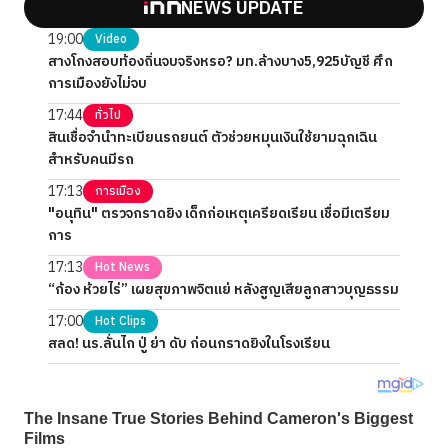
NEWS UPDATE
19:00
Video
สางโกงสอบท้องถิ่นจบจริงหรอ? มท.ล้างบาง5,925บัญชี ศึก
การเมืองยังไม่จบ
17:44
ทั่วไป
สินเชื่อจำนำทะเบียนรถยนต์ ตัวช่วยหมุนเงินใช้ยามฉุกเฉิน
สำหรับคนมีรถ
17:13
การเมือง
"อนุทิน" ตรวจกราดยิง เด็กก่อเหตุเครียดเรียน เชื่อมีเตรียม
การ
17:13
Hot News
“ก้อง ห้วยไร่” เผยสุขภาพจิตแย่ หลังสูญเสียลูกสาวบุญธรรม
17:00
Hot Clips
สลด! นร.ลั่นไก ปู่ ย่า ดับ ก่อนกราดยิงในโรงเรียน