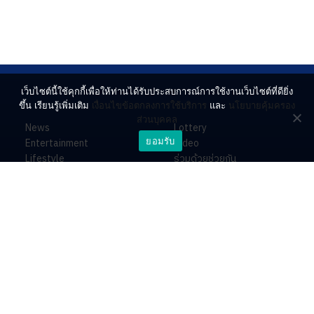
เว็บไซต์นี้ใช้คุกกี้เพื่อให้ท่านได้รับประสบการณ์การใช้งานเว็บไซต์ที่ดียิ่ง
ขึ้น เรียนรู้เพิ่มเติม
เงื่อนไขข้อตกลงการใช้บริการ
และ
นโยบายคุ้มครอง
ส่วนบุคคล
News
Lottery
ยอมรับ
Entertainment
Video
Lifestyle
ร่วมด้วยช่วยกัน
Horoscope
About
Contact
PR by Dataxet