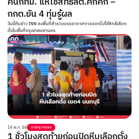
คนกทม. แห่ใช้สิทธิลต.คึกคัก –
กกต.ยัน 4 ทุ่มรู้ผล
วันนี้ทีมข่าว INN ลงพื้นที่สำรวจบรรยากาศการออกไปใช้สิทธิ์เลือก
ตั้งในพื้นที่กรุงเทพมหานคร
14 พ.ค. 66
อาชญากรรม
1 ชั่วโมงสุดท้ายก่อนปิดหีบเลือกตั้ง