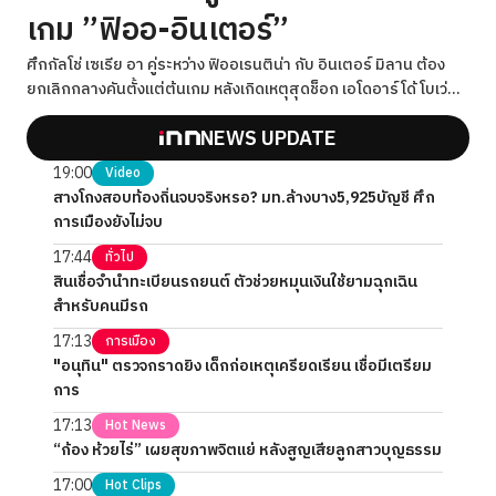
เกม ”ฟิออ-อินเตอร์”
ศึกกัลโช่ เซเรีย อา คู่ระหว่าง ฟิออเรนติน่า กับ อินเตอร์ มิลาน ต้อง
ยกเลิกกลางคันตั้งแต่ต้นเกม หลังเกิดเหตุสุดช็อก เอโดอาร์โด้ โบเว่
ของเจ้าถิ่นวูบคาสนาม
NEWS UPDATE
19:00
Video
สางโกงสอบท้องถิ่นจบจริงหรอ? มท.ล้างบาง5,925บัญชี ศึก
การเมืองยังไม่จบ
17:44
ทั่วไป
สินเชื่อจำนำทะเบียนรถยนต์ ตัวช่วยหมุนเงินใช้ยามฉุกเฉิน
สำหรับคนมีรถ
17:13
การเมือง
"อนุทิน" ตรวจกราดยิง เด็กก่อเหตุเครียดเรียน เชื่อมีเตรียม
การ
17:13
Hot News
“ก้อง ห้วยไร่” เผยสุขภาพจิตแย่ หลังสูญเสียลูกสาวบุญธรรม
17:00
Hot Clips