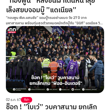
”ทองพูน” หลังชนฝาเดินหน้าลุย
เล็งสยบจอมบู๊ ”แดเนียล”
“ทองพูน พีเค.แสนชัย” จอมบู๊ทรงอย่างแบด วัย 27 ปี จาก
มหาสารคาม พร้อมทุ่มสุดตัวเทหมดหนักตักบู๊กับ “มินิที” แดเนียล วิล
เลียมส์ นักสู้หนุ่มลูกครึ่งไทย-ออสซี วัย 31 ปี เพื่อกลับสู่เส้นทาง
ชัยชนะอีกครั้งให้ได้ โดยทั้งคู่จะสู้กันภายใต้กติกามวยไทย รุ่นสต
รอว์เวต (115-125 ป.) ในศึก ONE Fight Night 26: คริสเตียน vs อา
ลิเบก ที่จะถ่ายทอดสดจากสนามมวยเวทีลุมพินี (รามอินทรา) ในช่วง
ไพรม์ไทม์อเมริกา ซึ่งตรงกับช่วงเช้าเวลา 08.00 น. ในวันเสาร์ที่ 7
ธ.ค.นี้
02 ธ.ค. 67
กีฬา
ช็อก ! ”โบเว่” วูบคาสนาม ยกเลิก