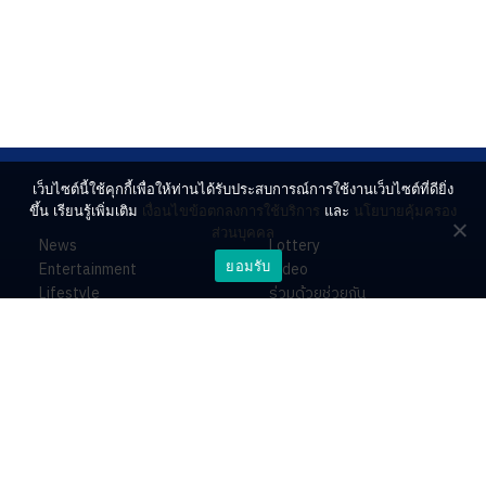
เว็บไซต์นี้ใช้คุกกี้เพื่อให้ท่านได้รับประสบการณ์การใช้งานเว็บไซต์ที่ดียิ่ง
ขึ้น เรียนรู้เพิ่มเติม
เงื่อนไขข้อตกลงการใช้บริการ
และ
นโยบายคุ้มครอง
ส่วนบุคคล
News
Lottery
ยอมรับ
Entertainment
Video
Lifestyle
ร่วมด้วยช่วยกัน
Horoscope
About
Contact
PR by Dataxet