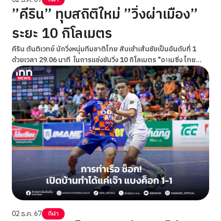
”คีริน” ทุบสถิติใหม่ ”วิ่งผ่าเมือง”
ระยะ 10 กิโลเมตร
คีริน ตันติเวทย์ นักวิ่งหนุ่มทีมชาติไทย สับเข้าเส้นชัยเป็นอันดับที่ 1
ด้วยเวลา 29.06 นาที ในการแข่งขันวิ่ง 10 กิโลเมตร "อะเมซิ่ง ไทย
แลนด์ มาราธอน แบงค็อก 2024"
02 ธ.ค. 67
กีฬา