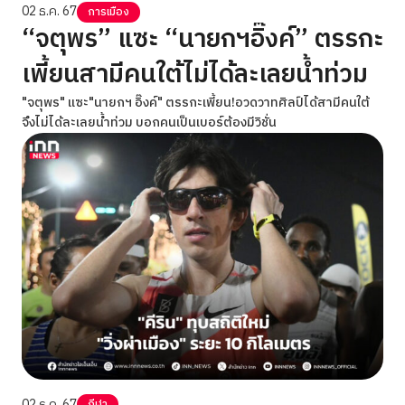
02 ธ.ค. 67
การเมือง
“จตุพร” แซะ “นายกฯอิ๊งค์” ตรรกะ
เพี้ยนสามีคนใต้ไม่ได้ละเลยน้ำท่วม
"จตุพร" แซะ"นายกฯ อิ๊งค์" ตรรกะเพี้ยน!อวดวาทศิลป์ได้สามีคนใต้
จึงไม่ได้ละเลยน้ำท่วม บอกคนเป็นเบอร์ต้องมีวิชั่น
02 ธ.ค. 67
กีฬา