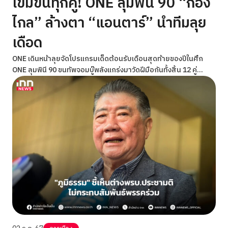
เข้มข้นทุกคู่! ONE ลุมพินี 90 “ก้อง
ไกล” ล้างตา “แอนตาร์” นำทีมลุย
เดือด
ONE เดินหน้าลุยจัดโปรแกรมเด็ดต้อนรับเดือนสุดท้ายของปีในศึก
ONE ลุมพินี 90 ขนทัพจอมบู๊พลังแกร่งมาวัดฝีมือกันทั้งสิ้น 12 คู่
พร้อมถ่ายทอดสดจากสนามมวยเวทีลุมพินี (รามอินทรา) ส่งตรงสู่ผู้
ชมในอีกกว่า 190 ประเทศทั่วโลก วันศุกร์ที่ 6 ธ.ค.นี้ เริ่มคู่แรกเวลา
19.30 น.