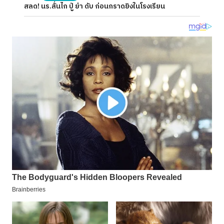
สลด! นร.ลั่นไก ปู่ ย่า ดับ ก่อนกราดยิงในโรงเรียน