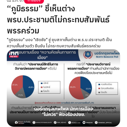
02 ธ.ค. 67
การเมือง
“ภูมิธรรม” ชี้เห็นต่าง
พรบ.ประชามติไม่กระทบสัมพันธ์
พรรคร่วม
"ภูมิธรรม" มอง "เชิดชัย" ขู่ ยุบสภาเห็นต่าง พ.ร.บ.ประชามติ เป็น
ความเห็นส่วนตัว ยืนยัน ไม่กระทบความสัมพันธ์พรรคร่วม