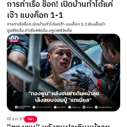
การท่าเรือ ช็อก! เปิดบ้านทำได้แค่
เจ๊า แบงค็อก 1-1
การท่าเรือช็อก เปิดบ้านทำได้แค่เจ๊า แบงค็อก 1-1 ห้องเย็นนำ
ฝูง45แต้ม,ท่าเรือ44แต้ม,บลูเวฟ43แต้ม
02 ธ.ค. 67
กีฬา