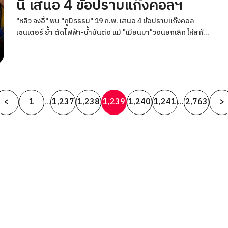
นี้ เสนอ 4 ข้อปราบแก๊งคอลฯ
"หลิว จงอี้" พบ "ภูมิธรรม" 19 ก.พ. เสนอ 4 ข้อปราบแก๊งคอล
เซนเตอร์ ย้ำ ตัดไฟฟ้า-น้ำมันต่อ แม้ "เมียนมา"วอนยกเลิก ให้สกัด
อาชญากร
Posts
<
1
1,237
1,238
1,239
1,240
1,241
2,763
>
…
…
pagination