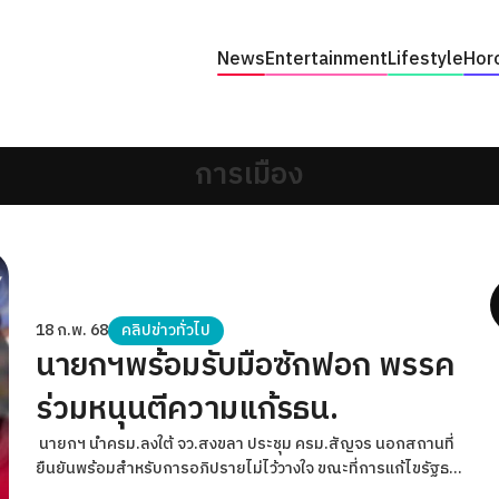
News
Entertainment
Lifestyle
Hor
การเมือง
18 ก.พ. 68
คลิปข่าวทั่วไป
นายกฯพร้อมรับมือซักฟอก พรรค
ร่วมหนุนตีความแก้รธน.
นายกฯ นำครม.ลงใต้ จว.สงขลา ประชุม ครม.สัญจร นอกสถานที่
ยืนยันพร้อมสำหรับการอภิปรายไม่ไว้วางใจ ขณะที่การแก้ไขรัฐธร
มนูญ