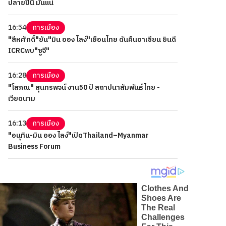
ปลายปีนี้ มันแน่
16:54
การเมือง
"สีหศักดิ์"ยัน"มิน ออง ไลง์"เยือนไทย ดันคืนอาเซียน ยินดี
ICRCพบ"ซูจี"
16:28
การเมือง
"โสภณ" สุนทรพจน์ งาน50 ปี สถาปนาสัมพันธ์ไทย -
เวียดนาม
16:13
การเมือง
"อนุทิน-มิน ออง ไลง์"เปิดThailand–Myanmar
Business Forum