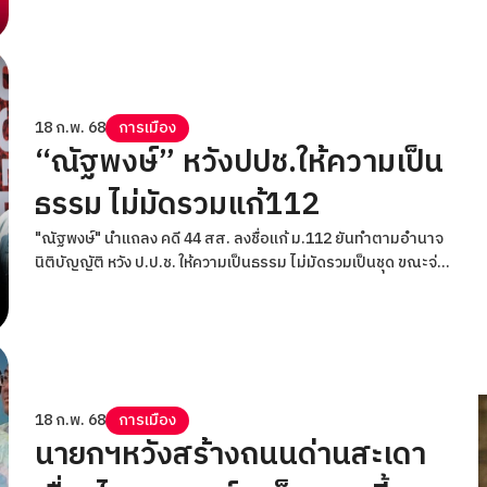
18 ก.พ. 68
การเมือง
“ณัฐพงษ์” หวังปปช.ให้ความเป็น
ธรรม ไม่มัดรวมแก้112
"ณัฐพงษ์" นำแถลง คดี 44 สส. ลงชื่อแก้ ม.112 ยันทำตามอำนาจ
นิติบัญญัติ หวัง ป.ป.ช. ให้ความเป็นธรรม ไม่มัดรวมเป็นชุด ขณะจ่อ
ขยายเวลารับทราบข้อกล่าวหา เหตุเป็นช่วงคาบเกี่ยวอภิปรายไม่ไว้
วางใจ
18 ก.พ. 68
การเมือง
นายกฯหวังสร้างถนนด่านสะเดา