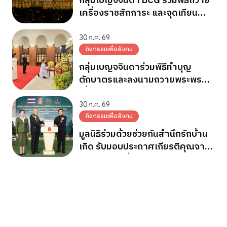
กลุ่มเบญจจินดา BCG ร่วมพิธีถวาย
เครื่องราชสักการะ และจุดเทียน
ถวายพระพรชัยมงคล วันเฉลิม
พระชนมพรรษา 28 ก.ค.2569
30 ก.ค. 69
กิจกรรมเพื่อสังคม
กลุ่มเบญจจินดาร่วมพิธีทำบุญ
ตักบาตรและลงนามถวายพระพร
เนื่องในวันเฉลิมพระชนมพรรษา
พระบาทสมเด็จพระเจ้าอยู่หัว
30 ก.ค. 69
กิจกรรมเพื่อสังคม
มูลนิธิร่วมด้วยช่วยกันสำนึกรักบ้าน
เกิด รับมอบประกาศเกียรติคุณจาก
กองทัพภาคที่ 2