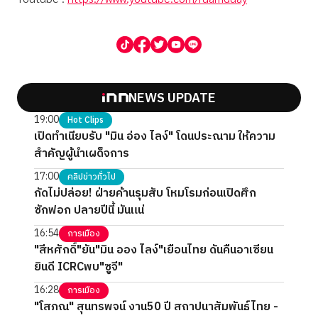
NEWS UPDATE
19:00
Hot Clips
เปิดทำเนียบรับ "มิน อ่อง ไลง์" โดนประณาม ให้ความ
สำคัญผู้นำเผด็จการ
17:00
คลิปข่าวทั่วไป
กัดไม่ปล่อย! ฝ่ายค้านรุมสับ โหมโรมก่อนเปิดศึก
ซักฟอก ปลายปีนี้ มันแน่
16:54
การเมือง
"สีหศักดิ์"ยัน"มิน ออง ไลง์"เยือนไทย ดันคืนอาเซียน
ยินดี ICRCพบ"ซูจี"
16:28
การเมือง
"โสภณ" สุนทรพจน์ งาน50 ปี สถาปนาสัมพันธ์ไทย -