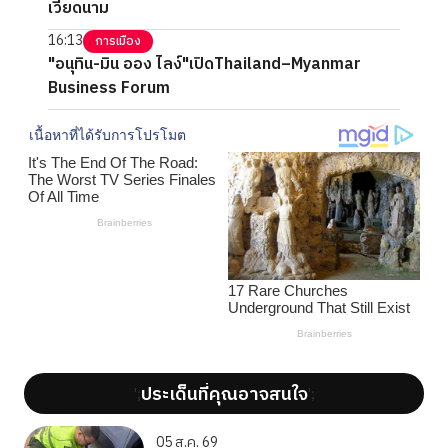
เวียดนาม
16:13
การเมือง
"อนุทิน-มิน ออง ไลง์"เปิดThailand–Myanmar
Business Forum
ประเด็นที่คุณอาจสนใจ
';
';
05 ส.ค. 69