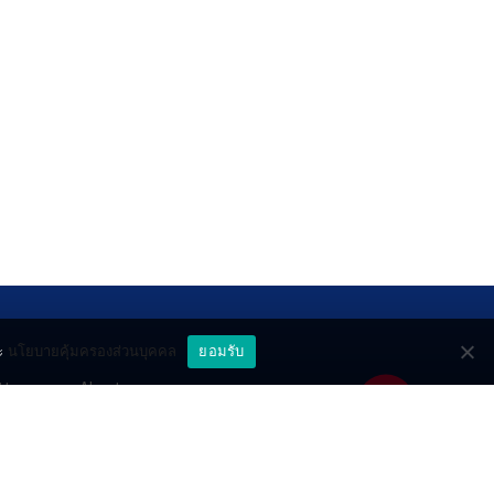
ะ
นโยบายคุ้มครองส่วนบุคคล
ยอมรับ
ttery
About
deo
Contact
วมด้วยช่วยกัน
PR by Dataxet