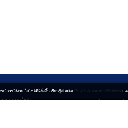
ก.ค.2569
รณ์การใช้งานเว็บไซต์ที่ดียิ่งขึ้น เรียนรู้เพิ่มเติม
เงื่อนไขข้อตกลงการใช้บริการ
แล
น คอนเนกซ์ จำกัด
News
Lo
จจินดา ถนนกำแพงเพชร 6
Entertainment
Vi
ตจตุจักร กรุงเทพฯ 10900
Lifestyle
ร่
Horoscope