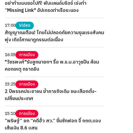
อย่าทำแบบขอไปที! พับแลนด์บริดจ์ เร่งทำ
“Missing Link" อัปเกรดท่าเรือระนอง
17:00
Video
สัญญาณเตือน! ไทยไม่ปลอดภัยความรุนแรงสังคม
พุ่ง เกิดโศกนาฏกรรมต่อเนื่อง
16:05
การเมือง
"วัชรพงศ์"รับลูกนายกฯ รื้อ พ.ร.บ.อาวุธปืน ล้อม
คอกเหตุ กราดยิง
15:25
การเมือง
2 ปีพรรคประชาชน ย้ำภารกิจเดิม ชนะเลือกตั้ง-
เปลี่ยนประเทศ
15:10
การเมือง
“พริษฐ์” ยก “คดีฮั้ว สว.” ขึ้นซักฟอก จี้ กกต.แจง
เส้นเงิน 8.6 แสน