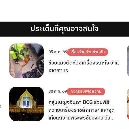
ประเด็นที่คุณอาจสนใจ
';
';
05 ส.ค. 69
เรื่องร่วมด้วยช่วยกัน
ช่วยแมวติดห้องเครื่องรถเก๋ง ย่าน
เขตสาทร
30 ก.ค. 69
กิจกรรมเพื่อสังคม
กลุ่มเบญจจินดา BCG ร่วมพิธี
ำ
ถวายเครื่องราชสักการะ และจุด
เทียนถวายพระพรชัยมงคล วัน
เฉลิมพระชนมพรรษา 28