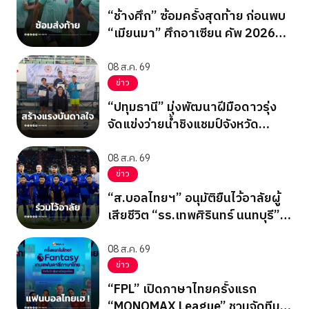
“ช้างศึก” ซ้อมครั้งสุดท้าย ก่อนพบ
“เมียนมา” ศึกอาเซียน คัพ 2026
นัดสุดท้าย รอบแบ่งกลุ่ม
08 ส.ค. 69
ข่าว
“ปทุมธานี” มุ่งพัฒนาฝีมือดาวรุ่ง
จัดแข่งว่ายน้ำชิงแชมป์จังหวัด
ปทุมธานี 2569
08 ส.ค. 69
ข่าว
“ส.บอลไทยฯ” อนุมัติยืนไว้อาลัยผู้
เสียชีวิต “รร.เทพศิรินทร์ นนทบุรี”
ก่อนเกมอาเซียนคัพ
08 ส.ค. 69
ข่าว
“FPL” เปิดภาษาไทยครั้งแรก
“MONOMAX League” ชวนจัดทีม