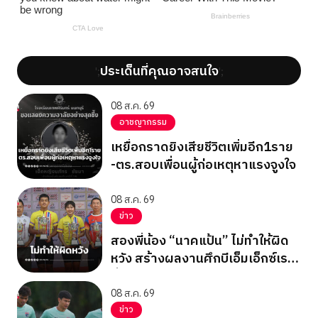
ประเด็นที่คุณอาจสนใจ
';
';
08 ส.ค. 69
อาชญากรรม
เหยื่อกราดยิงเสียชีวิตเพิ่มอีก1ราย
-ตร.สอบเพื่อนผู้ก่อเหตุหาแรงจูงใจ
08 ส.ค. 69
ข่าว
สองพี่น้อง “นาคแป้น” ไม่ทำให้ผิด
หวัง สร้างผลงานศึกบีเอ็มเอ็กซ์เรซ
ซิ่ง ชิงแชมป์เอเชีย 2026
08 ส.ค. 69
ข่าว