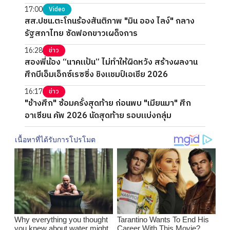
17:00
Video
สส.ปชน.ตะโกนร้องสันติภาพ "มิน ออง ไลง์" กลาง
รัฐสภาไทย ซัดฟอกขาวเผด็จการ
16:28
ข่าว
สองพี่น้อง “นาคแป้น” ไม่ทำให้ผิดหวัง สร้างผลงาน
ศึกบีเอ็มเอ็กซ์เรซซิ่ง ชิงแชมป์เอเชีย 2026
16:17
ข่าว
"ช้างศึก" ซ้อมครั้งสุดท้าย ก่อนพบ "เมียนมา" ศึก
อาเซียน คัพ 2026 นัดสุดท้าย รอบแบ่งกลุ่ม