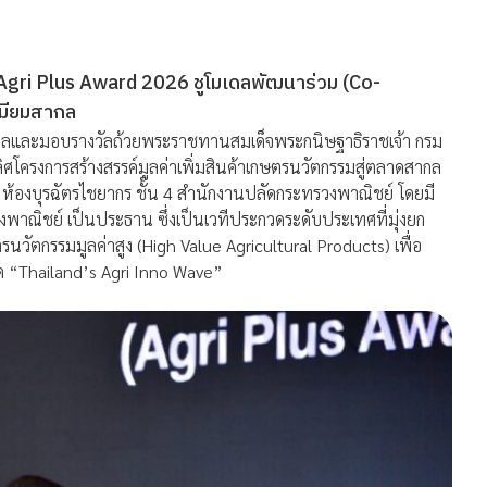
Agri Plus Award 2026 ชูโมเดลพัฒนาร่วม (Co-
เมียมสากล
ศผลและมอบรางวัลถ้วยพระราชทานสมเด็จพระกนิษฐาธิราชเจ้า กรม
ศโครงการสร้างสรรค์มูลค่าเพิ่มสินค้าเกษตรนวัตกรรมสู่ตลาดสากล
ณ ห้องบุรฉัตรไชยากร ชั้น 4 สำนักงานปลัดกระทรวงพาณิชย์ โดยมี
วงพาณิชย์ เป็นประธาน ซึ่งเป็นเวทีประกวดระดับประเทศที่มุ่งยก
รนวัตกรรมมูลค่าสูง (High Value Agricultural Products) เพื่อ
ด “Thailand’s Agri Inno Wave”