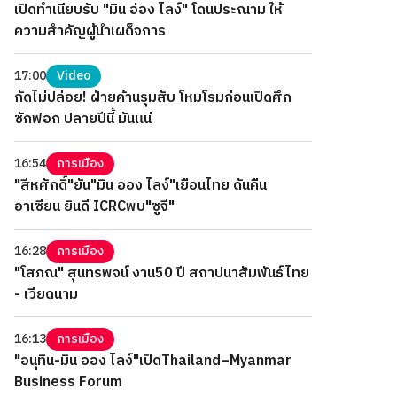
เปิดทำเนียบรับ "มิน อ่อง ไลง์" โดนประณาม ให้
ความสำคัญผู้นำเผด็จการ
17:00
Video
กัดไม่ปล่อย! ฝ่ายค้านรุมสับ โหมโรมก่อนเปิดศึก
ซักฟอก ปลายปีนี้ มันแน่
16:54
การเมือง
"สีหศักดิ์"ยัน"มิน ออง ไลง์"เยือนไทย ดันคืน
อาเซียน ยินดี ICRCพบ"ซูจี"
16:28
การเมือง
"โสภณ" สุนทรพจน์ งาน50 ปี สถาปนาสัมพันธ์ไทย
- เวียดนาม
16:13
การเมือง
"อนุทิน-มิน ออง ไลง์"เปิดThailand–Myanmar
Business Forum