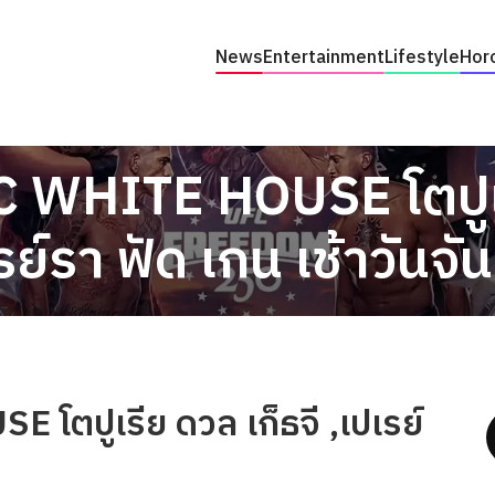
News
Entertainment
Lifestyle
Hor
C WHITE HOUSE โตปูเร
รย์รา ฟัด เกน เช้าวันจันท
โตปูเรีย ดวล เก็ธจี ,เปเรย์