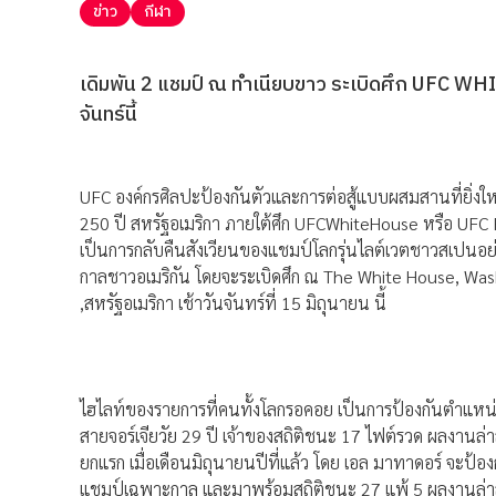
ข่าว
กีฬา
เดิมพัน 2 แชมป์ ณ ทำเนียบขาว ระเบิดศึก UFC WHITE
จันทร์นี้
UFC องค์กรศิลปะป้องกันตัวและการต่อสู้แบบผสมสานที่ยิ่งให
250 ปี สหรัฐอเมริกา ภายใต้ศึก UFCWhiteHouse หรือ U
เป็นการกลับคืนสังเวียนของแชมป์โลกรุ่นไลต์เวตชาวสเปนอย่าง 
กาลชาวอเมริกัน โดยจะระเบิดศึก ณ The White House, Washi
,สหรัฐอเมริกา เช้าวันจันทร์ที่ 15 มิถุนายน นี้
ไฮไลท์ของรายการที่คนทั้งโลกรอคอย เป็นการป้องกันตำแหน่งแ
สายจอร์เจียวัย 29 ปี เจ้าของสถิติชนะ 17 ไฟต์รวด ผลงานล่า
ยกแรก เมื่อเดือนมิถุนายนปีที่แล้ว โดย เอล มาทาดอร์ จะป้องกันเ
แชมป์เฉพาะกาล และมาพร้อมสถิติชนะ 27 แพ้ 5 ผลงานล่าสุด