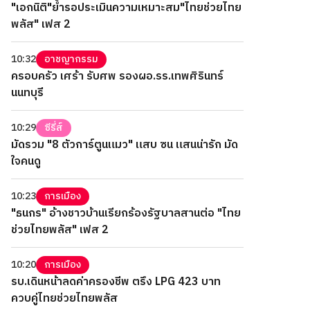
"เอกนิติ"ย้ำรอประเมินความเหมาะสม"ไทยช่วยไทย
พลัส" เฟส 2
10:32
อาชญากรรม
ครอบครัว เศร้า รับศพ รองผอ.รร.เทพศิรินทร์
นนทบุรี
10:29
ซีรี่ส์
มัดรวม "8 ตัวการ์ตูนแมว" แสบ ซน แสนน่ารัก มัด
ใจคนดู
10:23
การเมือง
"ธนกร" อ้างชาวบ้านเรียกร้องรัฐบาลสานต่อ "ไทย
ช่วยไทยพลัส" เฟส 2
10:20
การเมือง
รบ.เดินหน้าลดค่าครองชีพ ตรึง LPG 423 บาท
ควบคู่ไทยช่วยไทยพลัส