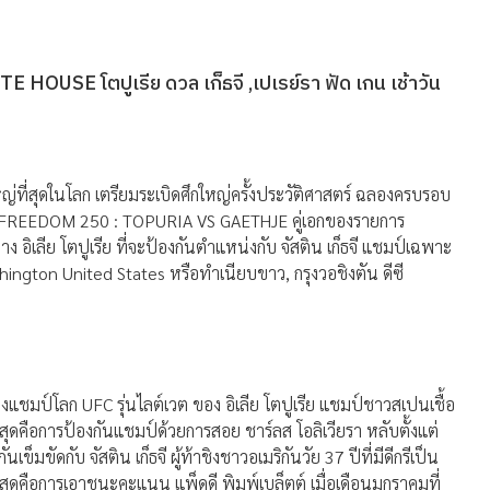
 HOUSE โตปูเรีย ดวล เก็ธจี ,เปเรย์รา ฟัด เกน เช้าวัน
ญ่ที่สุดในโลก เตรียมระเบิดศึกใหญ่ครั้งประวัติศาสตร์ ฉลองครบรอบ
FC FREEDOM 250 : TOPURIA VS GAETHJE คู่เอกของรายการ
อิเลีย โตปูเรีย ที่จะป้องกันตำแหน่งกับ จัสติน เก็ธจี แชมป์เฉพาะ
ngton United States หรือทำเนียบขาว, กรุงวอชิงตัน ดีซี
ชมป์โลก UFC รุ่นไลต์เวต ของ อิเลีย โตปูเรีย แชมป์ชาวสเปนเชื้อ
สุดคือการป้องกันแชมป์ด้วยการสอย ชาร์ลส โอลิเวียรา หลับตั้งแต่
ข็มขัดกับ จัสติน เก็ธจี ผู้ท้าชิงชาวอเมริกันวัย 37 ปีที่มีดีกรีเป็น
คือการเอาชนะคะแนน แพ็ดดี พิมพ์เบล็ตต์ เมื่อเดือนมกราคมที่