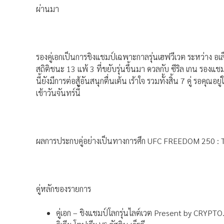
ผ่านมา
รองคู่เอกเป็นการชิงแชมป์เฉพาะกาลรุ่นเฮฟวีเวต ระหว่าง อเล็
สถิติชนะ 13 แพ้ 3 ที่ขยับรุ่นขึ้นมา ดวลกับ ซีริล เกน รอง
นี้ยังมีการต่อสู้อันสนุกตื่นเต้น เร้าใจ รวมทั้งสิ้น 7 คู่
เช้าวันจันทร์นี้
ผลการประกบคู่อย่างเป็นทางการศึก UFC FREEDOM 250 :
คู่หลักของรายการ
คู่เอก – ชิงแชมป์โลกรุ่นไลต์เวต Present by CRYPT