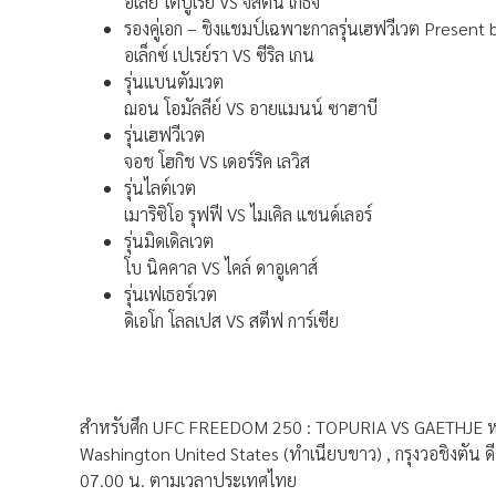
อิเลีย โตปูเรีย VS จัสติน เก็ธจี
รองคู่เอก – ชิงแชมป์เฉพาะกาลรุ่นเฮฟวีเวต Prese
อเล็กซ์ เปเรย์รา VS ซีริล เกน
รุ่นแบนตัมเวต
ฌอน โอมัลลีย์ VS อายแมนน์ ซาฮาบี
รุ่นเฮฟวีเวต
จอช โฮกิช VS เดอร์ริค เลวิส
รุ่นไลต์เวต
เมาริซิโอ รุฟฟี VS ไมเคิล แชนด์เลอร์
รุ่นมิดเดิลเวต
โบ นิคคาล VS ไคล์ ดาอูเคาส์
รุ่นเฟเธอร์เวต
ดิเอโก โลลเปส VS สตีฟ การ์เซีย
สำหรับศึก UFC FREEDOM 250 : TOPURIA VS GAETHJE หร
Washington United States (ทำเนียบขาว) , กรุงวอชิงตัน ดีซี ,
07.00 น. ตามเวลาประเทศไทย