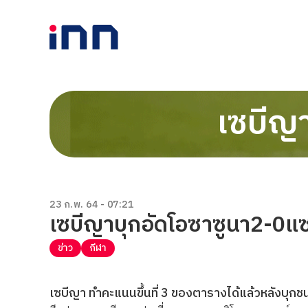
เซบีญา
23 ก.พ. 64 - 07:21
เซบีญาบุกอัดโอซาซูนา2-0แซง
ข่าว
กีฬา
เซบีญา ทำคะแนนขึ้นที่ 3 ของตารางได้แล้วหลังบุกช