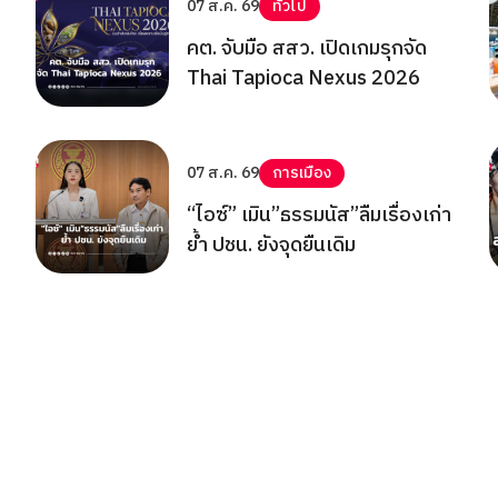
07 ส.ค. 69
ทั่วไป
คต. จับมือ สสว. เปิดเกมรุกจัด
Thai Tapioca Nexus 2026
07 ส.ค. 69
การเมือง
“ไอซ์” เมิน”ธรรมนัส”ลืมเรื่องเก่า
ย้ำ ปชน. ยังจุดยืนเดิม