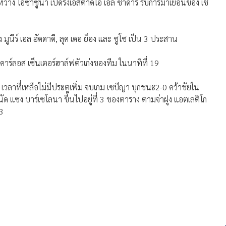
ว่าง โอซาซูนา เปิดรังเอสตาดิโอ เอล ซาดาร์ รับการมาเยือนของ เซ
่ง มูนีร์ เอล ฮัดดาดี, ลุค เดอ ย็อง และ ซูโซ เป็น 3 ประสาน
คาร์ลอส เซ็นเตอร์ฮาล์ฟตัวเก่งของทีม ในนาทีที่ 19
9 เวลาที่เหลือไม่มีประตูเพิ่ม จบเกม เซบีญา บุกชนะ2-0 คว้าชัยใน
 นัด แซง บาร์เซโลนา ขึ้นไปอยู่ที่ 3 ของตาราง ตามจ่าฝูง แอตเลติโก
13