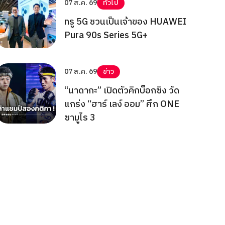
07 ส.ค. 69
ทั่วไป
ทรู 5G ชวนเป็นเจ้าของ HUAWEI
Pura 90s Series 5G+
07 ส.ค. 69
ข่าว
“นาดากะ” เปิดตัวคิกบ็อกซิง วัด
แกร่ง “ฮาร์ เลง์ ออม” ศึก ONE
ซามูไร 3