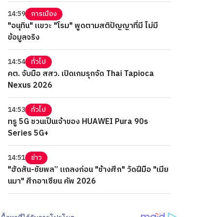
14:59
การเมือง
"อนุทิน" แขวะ "โรม" พูดตามสติปัญญาที่มี ไม่มี
ข้อมูลจริง
14:54
ทั่วไป
คต. จับมือ สสว. เปิดเกมรุกจัด Thai Tapioca
Nexus 2026
14:53
ทั่วไป
ทรู 5G ชวนเป็นเจ้าของ HUAWEI Pura 90s
Series 5G+
14:51
ข่าว
"ฮัดสัน-ชัยพล” แถลงก่อน "ช้างศึก" วัดฝีมือ "เมีย
นมา" ศึกอาเซียน คัพ 2026