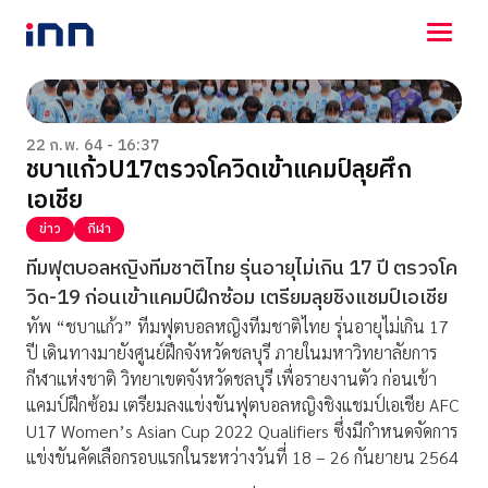
NEWS
ENTERTAINMENT
22 ก.พ. 64 - 16:37
ชบาแก้วU17ตรวจโควิดเข้าแคมป์ลุยศึก
LIFESTYLE
เอเชีย
HOROSCOPE
LOTTERY
ข่าว
กีฬา
VIDEO
ทีมฟุตบอลหญิงทีมชาติไทย รุ่นอายุไม่เกิน 17 ปี ตรวจโค
ร่วมด้วยช่วยกัน
วิด-19 ก่อนเข้าแคมป์ฝึกซ้อม เตรียมลุยชิงแชมป์เอเชีย
ทัพ “ชบาแก้ว” ทีมฟุตบอลหญิงทีมชาติไทย รุ่นอายุไม่เกิน 17
ปี เดินทางมายังศูนย์ฝึกจังหวัดชลบุรี ภายในมหาวิทยาลัยการ
กีฬาแห่งชาติ วิทยาเขตจังหวัดชลบุรี เพื่อรายงานตัว ก่อนเข้า
แคมป์ฝึกซ้อม เตรียมลงแข่งขันฟุตบอลหญิงชิงแชมป์เอเชีย AFC
U17 Women’s Asian Cup 2022 Qualifiers ซึ่งมีกำหนดจัดการ
แข่งขันคัดเลือกรอบแรกในระหว่างวันที่ 18 – 26 กันยายน 2564