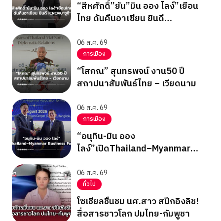
“สีหศักดิ์”ยัน”มิน ออง ไลง์”เยือน
ไทย ดันคืนอาเซียน ยินดี
ICRCพบ”ซูจี”
06 ส.ค. 69
การเมือง
“โสภณ” สุนทรพจน์ งาน50 ปี
สถาปนาสัมพันธ์ไทย – เวียดนาม
06 ส.ค. 69
การเมือง
“อนุทิน-มิน ออง
ไลง์”เปิดThailand–Myanmar
Business Forum
06 ส.ค. 69
ทั่วไป
โซเชียลชื่นชม นศ.สาว สปีกอิงลิช!
สื่อสารชาวโลก ปมไทย-กัมพูชา