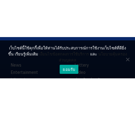
เว็บไซต์นี้ใช้คุกกี้เพื่อให้ท่านได้รับประสบการณ์การใช้งานเว็บไซต์ที่ดียิ่ง
ขึ้น เรียนรู้เพิ่มเติม
เงื่อนไขข้อตกลงการใช้บริการ
และ
นโยบายคุ้มครอง
ส่วนบุคคล
News
Lottery
ยอมรับ
Entertainment
Video
Lifestyle
ร่วมด้วยช่วยกัน
Horoscope
About
Contact
PR by Dataxet