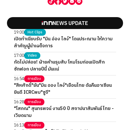
NEWS UPDATE
19:00
Hot Clips
เปิดทำเนียบรับ "มิน อ่อง ไลง์" โดนประณาม ให้ความ
สำคัญผู้นำเผด็จการ
17:00
Video
กัดไม่ปล่อย! ฝ่ายค้านรุมสับ โหมโรมก่อนเปิดศึก
ซักฟอก ปลายปีนี้ มันแน่
16:54
การเมือง
"สีหศักดิ์"ยัน"มิน ออง ไลง์"เยือนไทย ดันคืนอาเซียน
ยินดี ICRCพบ"ซูจี"
16:28
การเมือง
"โสภณ" สุนทรพจน์ งาน50 ปี สถาปนาสัมพันธ์ไทย -
เวียดนาม
16:13
การเมือง