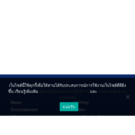
เว็บไซต์นี้ใช้คุกกี้เพื่อให้ท่านได้รับประสบการณ์การใช้งานเว็บไซต์ที่ดียิ่ง
ขึ้น เรียนรู้เพิ่มเติม
เงื่อนไขข้อตกลงการใช้บริการ
และ
นโยบายคุ้มครอง
ส่วนบุคคล
News
Lottery
ยอมรับ
Entertainment
Video
Lifestyle
ร่วมด้วยช่วยกัน
Horoscope