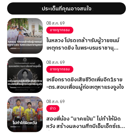
ประเด็นที่คุณอาจสนใจ
';
';
08 ส.ค. 69
อาชญากรรม
ในหลวง โปรดเกล้าฯรับผู้วายชนม์
เหตุกราดยิง ในพระบรมราชานุ
เคราะห์
08 ส.ค. 69
อาชญากรรม
เหยื่อกราดยิงเสียชีวิตเพิ่มอีก1ราย
-ตร.สอบเพื่อนผู้ก่อเหตุหาแรงจูงใจ
08 ส.ค. 69
ข่าว
สองพี่น้อง “นาคแป้น” ไม่ทำให้ผิด
หวัง สร้างผลงานศึกบีเอ็มเอ็กซ์เรซ