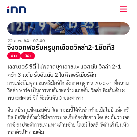
NEWS
ENTERTAINMENT
22 ก.พ. 64 - 07:40
จิ้งจอกฟอร์มหรูบุกเชือดวิลล่า2-1ยึดที่3
LIFESTYLE
HOROSCOPE
ข่าว
กีฬา
LOTTERY
เลสเตอร์ ซิตี้ ไม่พลาดบุกเอาชนะ แอสตัน วิลล่า 2-1
VIDEO
คว้า 3 เเต้ม รั้งอันดับ 2 ในศึกพรีเมียร์ลีก
ร่วมด้วยช่วยกัน
การแข่งขันฟุตบอลพรีเมียร์ลีก อังกฤษ ฤดูกาล 2020-21 ที่สนาม
วิลล่า พาร์ค เป็นการพบกันระหว่าง แอสตัน วิลล่า ทีมอันดับ 8
พบ เลสเตอร์ ซิตี้ ทีมอันดับ 3 ของตาราง
ดีน สมิธ กุนซือแอสตัน วิลล่า เกมนี้ได้รับข่าวร้ายเมื่อไม่มี แจ็ค กรี
ชิล มิดฟิลด์ตัวเก่งที่มีอาการบาดเจ็บต้องพักยาว โดยส่ง อันวา เอล
กาซี่ ลงประจำการแทนทางด้านซ้าย โดยมี โอลลี่ วัตกินส์ เป็นหัว
หอกตัวเป้าตามเดิม