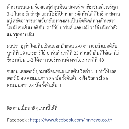
ด้าน เบรนแดน ร็อดเจอร์ส กุนซือเลสเตอร์ พาทีมชนะลิเวอร์พูล
3-1 ในเกมลีกล่าสุด เกมนี้ไม่มีปัฯหาการจัดทัพได้ ติโมธี คาสตาน
เญ่ สลัดอาการบาดเจ็บกลับมาลงเล่นเป็นมิดฟิลด์ทางด้านขวา
โดยมี เจมส์ แมดดิสัน, ฮาร์วี่ย์ บาร์นส์ และ เจมี่ วาร์ดี้ ผนึกกำลัง
แนวรุกตามเดิม
ผลปรากฏว่า โดยทีมเยือนออกนำก่อน 2-0 จาก เจมส์ แมดดิสัน
นาทีที่ 19 และฮาร์วีย์ บาร์นส์ นาทีที่ 23 ส่วนเจ้าถิ่นตีไข่แตกไล่
ขึ้นมาเป็น 1-2 ได้จาก เบอร์ทรานด์ ตราโอเร นาทีที่ 48
จบเกม เลสเตอร์ บุกมาเฉือนชนะ แอสตัน วิลล่า 2-1 ทำให้ เลส
เตอร์ มี 49 คะแนนจาก 25 นัด รั้งอันดับ 3 ฝั่ง วิลล่า มี 36
คะแนนจาก 23 นัด รั้งอันดับ 8
ติดตามเนื้อหาดีๆแบบนี้ได้ที่
Facebook :
https://www.facebook.com/innnews.co.th