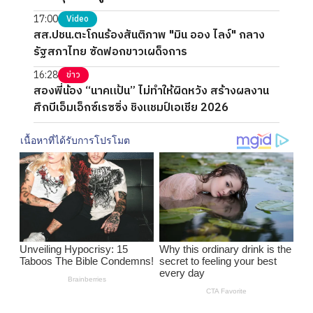
17:00
Video
สส.ปชน.ตะโกนร้องสันติภาพ "มิน ออง ไลง์" กลาง
รัฐสภาไทย ซัดฟอกขาวเผด็จการ
16:28
ข่าว
สองพี่น้อง “นาคแป้น” ไม่ทำให้ผิดหวัง สร้างผลงาน
ศึกบีเอ็มเอ็กซ์เรซซิ่ง ชิงแชมป์เอเชีย 2026