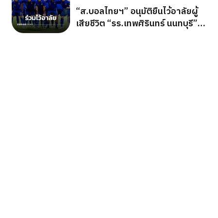
“ส.บอลไทยฯ” อนุมัติยืนไว้อาลัยผู้
เสียชีวิต “รร.เทพศิรินทร์ นนทบุรี”
ก่อนเกมอาเซียนคัพ