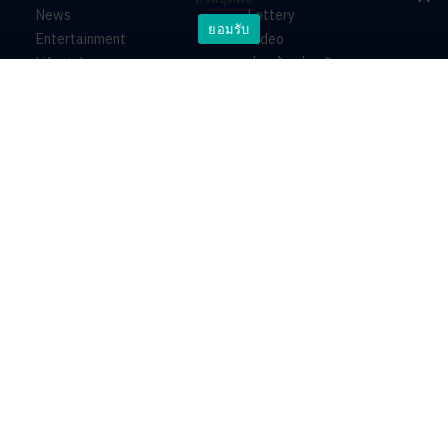
News
Lottery
ยอมรับ
Entertainment
Video
Lifestyle
ร่วมด้วยช่วยกัน
Horoscope
About
Contact
PR by Dataxet