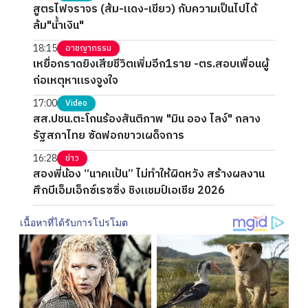
สูตรไฟจราจร (ส้ม-แดง-เขียว) กับความเป็นไปได้
ล้ม"น้ำเงิน"
18:15
อาชญากรรม
เหยื่อกราดยิงเสียชีวิตเพิ่มอีก1ราย -ตร.สอบเพื่อนผู้
ก่อเหตุหาแรงจูงใจ
17:00
Video
สส.ปชน.ตะโกนร้องสันติภาพ "มิน ออง ไลง์" กลาง
รัฐสภาไทย ซัดฟอกขาวเผด็จการ
16:28
ข่าว
สองพี่น้อง “นาคแป้น” ไม่ทำให้ผิดหวัง สร้างผลงาน
ศึกบีเอ็มเอ็กซ์เรซซิ่ง ชิงแชมป์เอเชีย 2026