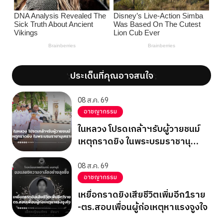
ประเด็นที่คุณอาจสนใจ
';
';
08 ส.ค. 69
อาชญากรรม
ในหลวง โปรดเกล้าฯรับผู้วายชนม์
เหตุกราดยิง ในพระบรมราชานุ
เคราะห์
08 ส.ค. 69
อาชญากรรม
เหยื่อกราดยิงเสียชีวิตเพิ่มอีก1ราย
-ตร.สอบเพื่อนผู้ก่อเหตุหาแรงจูงใจ