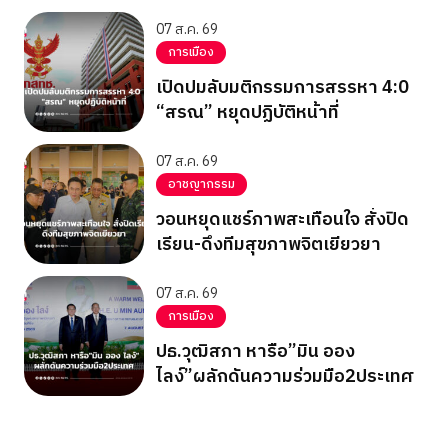
07 ส.ค. 69
การเมือง
เปิดปมลับมติกรรมการสรรหา 4:0
“สรณ” หยุดปฏิบัติหน้าที่
07 ส.ค. 69
อาชญากรรม
วอนหยุดแชร์ภาพสะเทือนใจ สั่งปิด
เรียน-ดึงทีมสุขภาพจิตเยียวยา
07 ส.ค. 69
การเมือง
ปธ.วุฒิสภา หารือ”มิน ออง
ไลง์”ผลักดันความร่วมมือ2ประเทศ