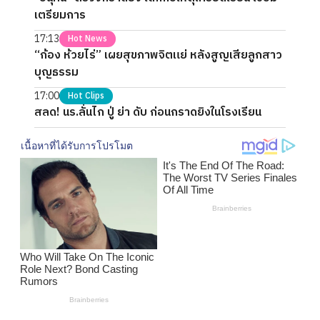
เตรียมการ
17:13
Hot News
“ก้อง ห้วยไร่” เผยสุขภาพจิตแย่ หลังสูญเสียลูกสาว
บุญธรรม
17:00
Hot Clips
สลด! นร.ลั่นไก ปู่ ย่า ดับ ก่อนกราดยิงในโรงเรียน