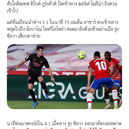
สับไกติดเซฟ ติโบต์ กูร์กตัวส์ ปัดเข้าทาง ฆอร์เค่ โมลีน่า ยิงสวน
เข้าไป
แต่ทีมเยือนนำห่าง 3-1 ในนาที 75 เอแด็น อาซาร์ ตบเข้ากลาง
หลุดไปถึง อัลบาโณ่ โอดริโอโซล่า สอดมายิงด้วยซ้ายผ่านมือ รุย
ซิลวา เสียบตาข่าย
นาทีต่อมาสกอร์เป็น 4-1 เมื่อทาง รุย ซิลวา ออกมาตัดบอลพลาด