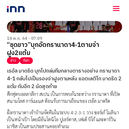
NEWS
ENTERTAINMENT
14 พ.ค. 64 - 07:09
“ชุดขาว”บุกอัดกรานาดา4-1ตามจ่า
LIFESTYLE
ฝูง2แต้ม
HOROSCOPE
LOTTERY
ข่าว
กีฬา
VIDEO
เรอัล มาดริด บุกไปถล่มทีมกลางตารางอย่าง กรานาดา
ร่วมด้วยช่วยกัน
4-1 กลับไปเป็นรองจ่าฝูงตามหลัง แอตเลติโก มาดริด 2
แต้ม กับอีก 2 นัดสุดท้าย
ศึกฟุตบอลลาลีกา สเปน เป็นการพบกันระหว่าง กรานาดา ที่เปิด
สนามโลส การ์เมเนส ต้อนรับการมาเยือนของ เรอัล มาดริด
ฝั่งกรานาดา เจ้าบ้านจัดทีมในระบบ 4-2-3-1 วาง ฆอร์เก้ โมลินา
เป็นหน้าเป้า โดยมีอันโตนิโอ ปูเอร์ตาส, เฟเด้ บิโก้ และดาร์วิน
มาชิส เป็นสามประสานคอยทำเกม