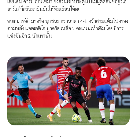
เลยโดน คาริม เบนเซม่า ยิงสวนเข้าประตูไป แม้ผู้ตัดสินขอดูวีเอ
อาร์แต่ก็กลับมายืนยันให้ทีมเยือนได้เฮ
จบเกม เรอัล มาดริด บุกชนะ กรานาดา 4-1 คว้าสามแต้มไปครอง
ตามหลัง แอตเลติโก มาดริด เหลือ 2 คะแนนเท่าเดิม โดยมีการ
แข่งขันอีก 2 นัดเท่านั้น