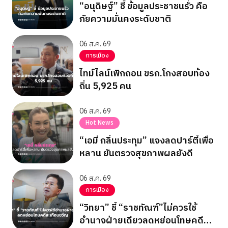
“อนุดิษฐ์” ชี้ ข้อมูลประชาชนรั่ว คือ
ภัยความมั่นคงระดับชาติ
06 ส.ค. 69
การเมือง
ไทม์ไลน์เพิกถอน ขรก.โกงสอบท้อง
ถิ่น 5,925 คน
06 ส.ค. 69
Hot News
“เอมี่ กลิ่นประทุม” แจงลดปาร์ตี้เพื่อ
หลาน ยันตรวจสุขภาพผลยังดี
06 ส.ค. 69
การเมือง
“วิทยา” ชี้ “ราชทัณฑ์”ไม่ควรใช้
อำนาจฝ่ายเดียวลดหย่อนโทษคดี