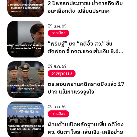
2 ปีพรรคประชาชน ย้ำภารกิจเดิม
ชนะเลือกตั้ง-เปลี่ยนประเทศ
09 ส.ค. 69
การเมือง
“พริษฐ์” ยก “คดีฮั้ว สว.” ขึ้น
ซักฟอก จี้ กกต.แจงเส้นเงิน 8.6
แสน
09 ส.ค. 69
อาชญากรรม
ตร.สอบพยานคดีกราดยิงแล้ว 17
ปาก เน้นหาแรงจูงใจ
09 ส.ค. 69
การเมือง
ฝ่ายค้านเปิดหลักฐานเพิ่ม คดีโกง
สว. จับตา โพย-เส้นเงิน-เครือข่าย