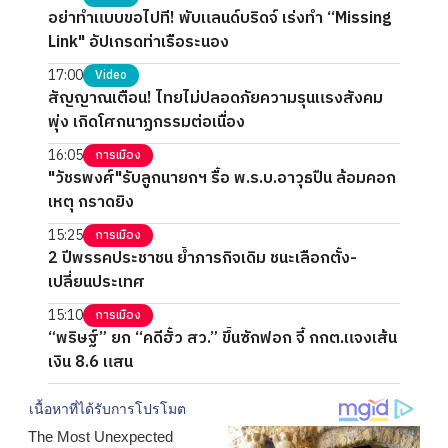
อย่าทำแบบขอไปที! พับแลนด์บริดจ์ เร่งทำ “Missing
Link" อัปเกรดท่าเรือระนอง
17:00
Video
สัญญาณเตือน! ไทยไม่ปลอดภัยความรุนแรงสังคม
พุ่ง เกิดโศกนาฏกรรมต่อเนื่อง
16:05
การเมือง
"วัชรพงศ์"รับลูกนายกฯ รื้อ พ.ร.บ.อาวุธปืน ล้อมคอก
เหตุ กราดยิง
15:25
การเมือง
2 ปีพรรคประชาชน ย้ำภารกิจเดิม ชนะเลือกตั้ง-
เปลี่ยนประเทศ
15:10
การเมือง
“พริษฐ์” ยก “คดีฮั้ว สว.” ขึ้นซักฟอก จี้ กกต.แจงเส้น
เงิน 8.6 แสน