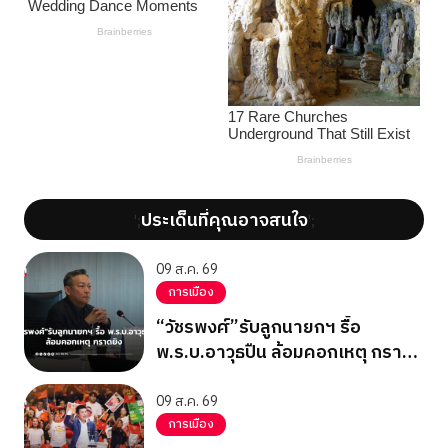
ประเด็นที่คุณอาจสนใจ
';
';
09 ส.ค. 69
การเมือง
“วัชรพงศ์”รับลูกนายกฯ รื้อ
พ.ร.บ.อาวุธปืน ล้อมคอกเหตุ กราด
ยิง
09 ส.ค. 69
การเมือง