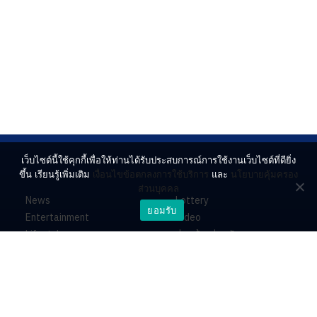
เว็บไซต์นี้ใช้คุกกี้เพื่อให้ท่านได้รับประสบการณ์การใช้งานเว็บไซต์ที่ดียิ่ง
ขึ้น เรียนรู้เพิ่มเติม
เงื่อนไขข้อตกลงการใช้บริการ
และ
นโยบายคุ้มครอง
ส่วนบุคคล
News
Lottery
ยอมรับ
Entertainment
Video
Lifestyle
ร่วมด้วยช่วยกัน
Horoscope
About