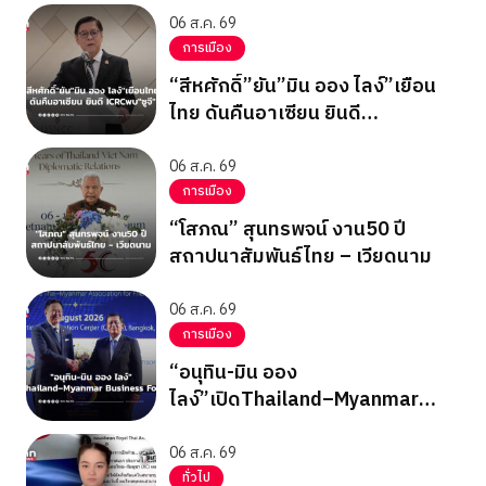
06 ส.ค. 69
การเมือง
“สีหศักดิ์”ยัน”มิน ออง ไลง์”เยือน
ไทย ดันคืนอาเซียน ยินดี
ICRCพบ”ซูจี”
06 ส.ค. 69
การเมือง
“โสภณ” สุนทรพจน์ งาน50 ปี
สถาปนาสัมพันธ์ไทย – เวียดนาม
06 ส.ค. 69
การเมือง
“อนุทิน-มิน ออง
ไลง์”เปิดThailand–Myanmar
Business Forum
06 ส.ค. 69
ทั่วไป