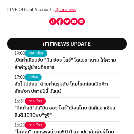
LINE Official Account
:
@innnews
NEWS UPDATE
19:00
Hot Clips
เปิดทำเนียบรับ "มิน อ่อง ไลง์" โดนประณาม ให้ความ
สำคัญผู้นำเผด็จการ
17:00
Video
กัดไม่ปล่อย! ฝ่ายค้านรุมสับ โหมโรมก่อนเปิดศึก
ซักฟอก ปลายปีนี้ มันแน่
16:54
การเมือง
"สีหศักดิ์"ยัน"มิน ออง ไลง์"เยือนไทย ดันคืนอาเซียน
ยินดี ICRCพบ"ซูจี"
16:28
การเมือง
"โสภณ" สุนทรพจน์ งาน50 ปี สถาปนาสัมพันธ์ไทย -