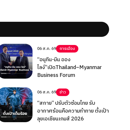
06 ส.ค. 69
การเมือง
“อนุทิน-มิน ออง
ไลง์”เปิดThailand–Myanmar
Business Forum
06 ส.ค. 69
ข่าว
“สกาย” ปรับตัวซ้อมไทย รับ
อากาศร้อนคือความท้าทาย ตั้งเป้า
ลุยเอเชียนเกมส์ 2026