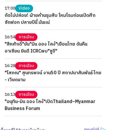
17:00
Video
กัดไม่ปล่อย! ฝ่ายค้านรุมสับ โหมโรมก่อนเปิดศึก
ซักฟอก ปลายปีนี้ มันแน่
16:54
การเมือง
"สีหศักดิ์"ยัน"มิน ออง ไลง์"เยือนไทย ดันคืน
อาเซียน ยินดี ICRCพบ"ซูจี"
16:28
การเมือง
"โสภณ" สุนทรพจน์ งาน50 ปี สถาปนาสัมพันธ์ไทย
- เวียดนาม
16:13
การเมือง
"อนุทิน-มิน ออง ไลง์"เปิดThailand–Myanmar
Business Forum