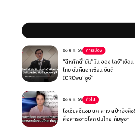
06 ส.ค. 69
การเมือง
“สีหศักดิ์”ยัน”มิน ออง ไลง์”เยือน
ไทย ดันคืนอาเซียน ยินดี
ICRCพบ”ซูจี”
06 ส.ค. 69
ทั่วไป
โซเชียลชื่นชม นศ.สาว สปีกอิงลิช
สื่อสารชาวโลก ปมไทย-กัมพูชา