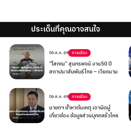
ประเด็นที่คุณอาจสนใจ
';
';
06 ส.ค. 69
การเมือง
“โสภณ” สุนทรพจน์ งาน50 ปี
สถาปนาสัมพันธ์ไทย – เวียดนาม
06 ส.ค. 69
การเมือง
!
นายกฯ ย้ำหาต้นเหตุ เอาผิดผู้
เกี่ยวข้อง ข้อมูลส่วนบุคคลรั่วไหล