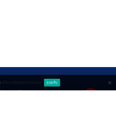
ะ
นโยบายคุ้มครองส่วนบุคคล
ยอมรับ
ttery
About
deo
Contact
วมด้วยช่วยกัน
PR by Dataxet