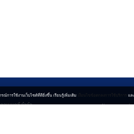
รณ์การใช้งานเว็บไซต์ที่ดียิ่งขึ้น เรียนรู้เพิ่มเติม
เงื่อนไขข้อตกลงการใช้บริการ
แล
น คอนเนกซ์ จำกัด
News
Lo
จจินดา ถนนกำแพงเพชร 6
Entertainment
Vi
ตจตุจักร กรุงเทพฯ 10900
Lifestyle
ร่
Horoscope