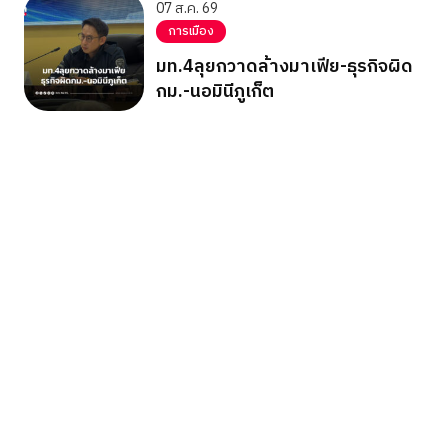
07 ส.ค. 69
การเมือง
มท.4ลุยกวาดล้างมาเฟีย-ธุรกิจผิด
กม.-นอมินีภูเก็ต