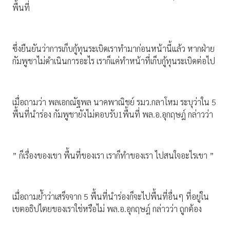
พื้นที่
ซึ่งยืนยันว่าการเก็บกู้ทุนระเบิดเราทํามาก่อนหน้านี้แล้ว หากฝ่าย
กัมพูชาไม่ดําเนินการอะไร เราก็แค่ทําหน้าที่เก็บกู้ทุนระเบิดต่อไป
เมื่อถามว่า พลเอกณัฐพล นาคพาณิชย์ รมว.กลาโหม ระบุว่าใน 5
พื้นที่นําร่อง กัมพูชายังไม่ตอบรับ1พื้นที่ พล.อ.อุกฤษฎ์ กล่าวว่า
” ก็เรื่องของเขา พื้นที่ของเรา เราก็ทําของเรา ไปสนใจอะไรเขา ”
เมื่อถามย้ำว่าเสร็จจาก 5 พื้นที่นําร่องก็จะไปพื้นที่อื่นๆ ที่อยู่ใน
เขตอธิปไตยของเราใช่หรือไม่ พล.อ.อุกฤษฎ์ กล่าวว่า ถูกต้อง