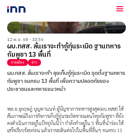
NEWS
ENTERTAINMENT
12 พ.ย. 68 - 10:56
ผบ.ทสส. ลั่นเราจะทำกู้ทุ่นระเบิด ฐานทหาร
LIFESTYLE
กัมพูชา 13 พื้นที่
HOROSCOPE
LOTTERY
การเมือง
ข่าว
VIDEO
ผบ.ทสส. ลั่นเราจะทำ ลุยเก็บกู้ทุ่นระเบิด จุดตั้งฐานทหาร
ร่วมด้วยช่วยกัน
กัมพูชา จนครบ 13 พื้นที่ เพื่อความปลอดภัยของ
ประชาชนและทหารแนวหน้า
พล.อ.อุกฤษฎ์ บุญตานนท์ ผู้บัญชาการทหารสูงสุด(ผบ.ทสส) ให้
สัมภาษณ์ถึงภารกิจการเก็บกู้ทุ่นระเบิดชายแดนไทยกัมพูชา ที่ยัง
คงดําเนินการอยู่ในปัจจุบันนี้ว่า กําลังทําอยู่ใน 5 พื้นที่นำร่อง ให้
เสร็จเรียบร้อยก่อน แล้วเราจะเดินต่อไปในพื้นที่อื่นๆ จนครบ 13