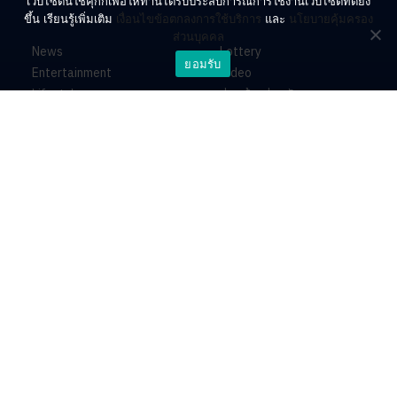
เว็บไซต์นี้ใช้คุกกี้เพื่อให้ท่านได้รับประสบการณ์การใช้งานเว็บไซต์ที่ดียิ่ง
ขึ้น เรียนรู้เพิ่มเติม
เงื่อนไขข้อตกลงการใช้บริการ
และ
นโยบายคุ้มครอง
ส่วนบุคคล
News
Lottery
ยอมรับ
Entertainment
Video
Lifestyle
ร่วมด้วยช่วยกัน
Horoscope
About
Contact
PR by Dataxet