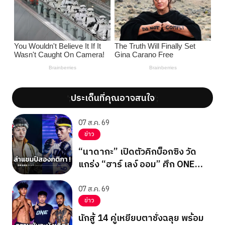
ประเด็นที่คุณอาจสนใจ
';
';
07 ส.ค. 69
ข่าว
“นาดากะ” เปิดตัวคิกบ็อกซิง วัด
แกร่ง “ฮาร์ เลง์ ออม” ศึก ONE
ซามูไร 3
07 ส.ค. 69
ข่าว
นักสู้ 14 คู่เหยียบตาชั่งฉลุย พร้อม