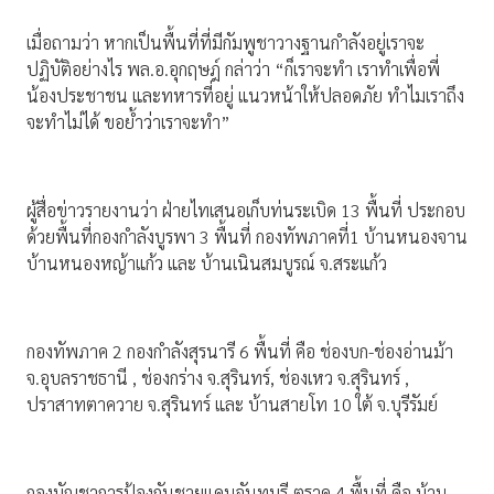
เมื่อถามว่า หากเป็นพื้นที่ที่มีกัมพูชาวางฐานกําลังอยู่เราจะ
ปฏิบัติอย่างไร พล.อ.อุกฤษฎ์ กล่าว่า “ก็เราจะทํา เราทําเพื่อพี่
น้องประชาชน และทหารที่อยู่ แนวหน้าให้ปลอดภัย ทําไมเราถึง
จะทําไม่ได้ ขอย้ำว่าเราจะทํา”
ผู้สื่อข่าวรายงานว่า ฝ่ายไทเสนอเก็บท่นระเบิด 13 พื้นที่ ประกอบ
ด้วยพื้นที่กองกำลังบูรพา 3 พื้นที่ กองทัพภาคที่1 บ้านหนองจาน
บ้านหนองหญ้าแก้ว และ บ้านเนินสมบูรณ์ จ.สระแก้ว
กองทัพภาค 2 กองกำลังสุรนารี 6 พื้นที่ คือ ช่องบก-ช่องอ่านม้า
จ.อุบลราชธานี , ช่องกร่าง จ.สุรินทร์, ช่องเหว จ.สุรินทร์ ,
ปราสาทตาควาย จ.สุรินทร์ และ บ้านสายโท 10 ใต้ จ.บุรีรัมย์
กองบัญชาการป้องกันชายแดนจันทบุรี-ตราด 4 พื้นที่ คือ บ้าน