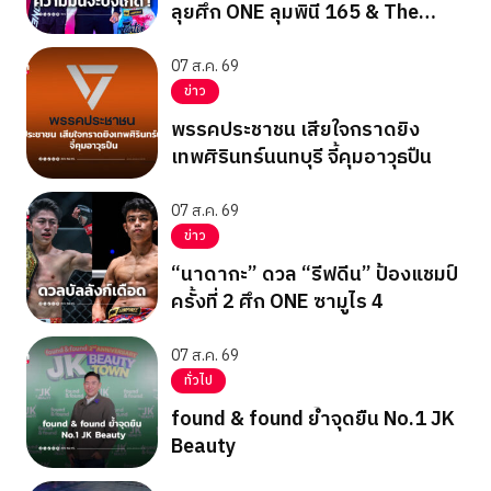
ลุยศึก ONE ลุมพินี 165 & The
Inner Circle 25
07 ส.ค. 69
ข่าว
พรรคประชาชน เสียใจกราดยิง
เทพศิรินทร์นนทบุรี จี้คุมอาวุธปืน
07 ส.ค. 69
ข่าว
“นาดากะ” ดวล “รีฟดีน” ป้องแชมป์
ครั้งที่ 2 ศึก ONE ซามูไร 4
07 ส.ค. 69
ทั่วไป
found & found ย้ำจุดยืน No.1 JK
Beauty