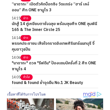
“นาดากะ” เปิดตัวคิกบ็อกซิง วัดแกร่ง “ฮาร์ เลง์
ออม” ศึก ONE ซามูไร 3
14:15
ข่าว
นักสู้ 14 คู่เหยียบตาชั่งฉลุย พร้อมลุยศึก ONE ลุมพินี
165 & The Inner Circle 25
14:14
ข่าว
พรรคประชาชน เสียใจกราดยิงเทพศิรินทร์นนทบุรี จี้
คุมอาวุธปืน
14:06
ข่าว
"นาดากะ" ดวล "รีฟดีน" ป้องแชมป์ครั้งที่ 2 ศึก ONE
ซามูไร 4
14:05
ทั่วไป
found & found ย้ำจุดยืน No.1 JK Beauty