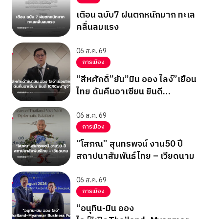
เตือน ฉบับ7 ฝนตกหนักมาก ทะเล
คลื่นลมแรง
06 ส.ค. 69
การเมือง
“สีหศักดิ์”ยัน”มิน ออง ไลง์”เยือน
ไทย ดันคืนอาเซียน ยินดี
ICRCพบ”ซูจี”
06 ส.ค. 69
การเมือง
“โสภณ” สุนทรพจน์ งาน50 ปี
สถาปนาสัมพันธ์ไทย – เวียดนาม
06 ส.ค. 69
การเมือง
“อนุทิน-มิน ออง