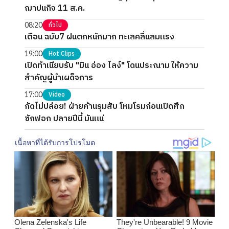
ฌาปนกิจ 11 ส.ค.
08:20
ทั่วไป
เตือน ฉบับ7 ฝนตกหนักมาก ทะเลคลื่นลมแรง
19:00
Hot Clips
เปิดทำเนียบรับ "มิน อ่อง ไลง์" โดนประณาม ให้ความ
สำคัญผู้นำเผด็จการ
17:00
Video
กัดไม่ปล่อย! ฝ่ายค้านรุมสับ โหมโรมก่อนเปิดศึก
ซักฟอก ปลายปีนี้ มันแน่