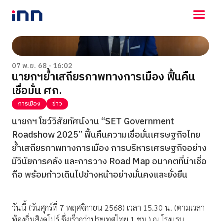
NEWS
ENTERTAINMENT
07 พ.ย. 68 - 16:02
นายกฯย้ำเสถียรภาพทางการเมือง ฟื้นคืน
LIFESTYLE
เชื่อมั่น ศก.
HOROSCOPE
LOTTERY
การเมือง
ข่าว
VIDEO
นายกฯ โชว์วิสัยทัศน์งาน “SET Government
ร่วมด้วยช่วยกัน
Roadshow 2025” ฟื้นคืนความเชื่อมั่นเศรษฐกิจไทย
ย้ำเสถียรภาพทางการเมือง การบริหารเศรษฐกิจอย่าง
มีวินัยการคลัง และการวาง Road Map อนาคตที่น่าเชื่อ
ถือ พร้อมก้าวเดินไปข้างหน้าอย่างมั่นคงและยั่งยืน
วันนี้ (วันศุกร์ที่ 7 พฤศจิกายน 2568) เวลา 15.30 น. (ตามเวลา
ท้องถิ่นสิงคโปร์ ซึ่งเร็วกว่าประเทศไทย 1 ชม.) ณ โรงแรม