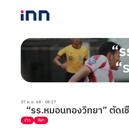
“รร
“ร
07 พ.ย. 68 - 08:17
“รร.หมอนทองวิทยา” ตัดเชื
ข่าว
กีฬา