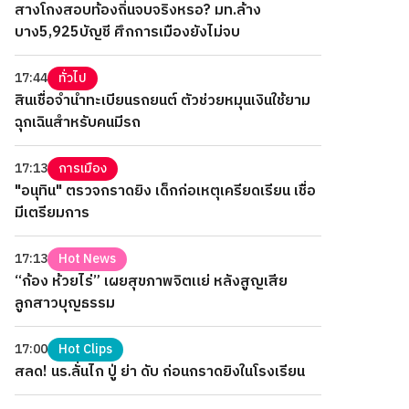
สางโกงสอบท้องถิ่นจบจริงหรอ? มท.ล้าง
บาง5,925บัญชี ศึกการเมืองยังไม่จบ
17:44
ทั่วไป
สินเชื่อจำนำทะเบียนรถยนต์ ตัวช่วยหมุนเงินใช้ยาม
ฉุกเฉินสำหรับคนมีรถ
17:13
การเมือง
"อนุทิน" ตรวจกราดยิง เด็กก่อเหตุเครียดเรียน เชื่อ
มีเตรียมการ
17:13
Hot News
“ก้อง ห้วยไร่” เผยสุขภาพจิตแย่ หลังสูญเสีย
ลูกสาวบุญธรรม
17:00
Hot Clips
สลด! นร.ลั่นไก ปู่ ย่า ดับ ก่อนกราดยิงในโรงเรียน