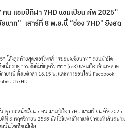
ยน 7 คน แชมป์กีฬา 7HD แชมเปียน คัพ 2025”
นาท” เสาร์ที่ 8 พ.ย.นี้ “ช่อง 7HD” ยิงสด
” โค้งสุดท้ายสุดเซอร์ไพรส์ “รร.อบจ.ชัยนาท” สยบม้ามืด
ต่อเนื่องบด “รร.อัสสัมชัญศรีราชา” (6-3) แฟนกีฬาห้ามพลาด
ิกายนนี้ ตั้งแต่เวลา 16.15 น. และทางออนไลน์ Facebook :
Tube : Ch7HD
าสั้น ฟุตบอลนักเรียน 7 คน แชมป์กีฬา 7HD แชมเปียน คัพ 2025
บดีที่ 6 พฤศจิกายน 2568 นัดนี้มีแฟนกีฬาแห่เข้าชมกันล้นสนาม
นั่นโซเชียลมีเดีย