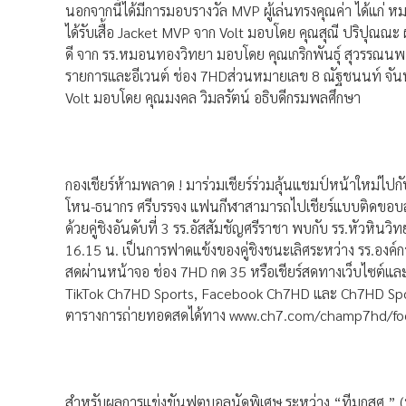
นอกจากนี้ได้มีการมอบรางวัล MVP ผู้เล่นทรงคุณค่า ได้แก่ 
ได้รับเสื้อ Jacket MVP จาก Volt มอบโดย คุณสุณี ปริปุณณะ
ดี จาก รร.หมอนทองวิทยา มอบโดย คุณเกริกพันธุ์ สุวรรณนพ รอ
รายการและอีเวนต์ ช่อง 7HDส่วนหมายเลข 8 ณัฐชนนท์ จันทร
Volt มอบโดย คุณมงคล วิมลรัตน์ อธิบดีกรมพลศึกษา
กองเชียร์ห้ามพลาด ! มาร่วมเชียร์ร่วมลุ้นแชมป์หน้าใหม่ไป
โหน-ธนากร ศรีบรรจง แฟนกีฬาสามารถไปเชียร์แบบติดขอบสนา
ด้วยคู่ชิงอันดับที่ 3 รร.อัสสัมชัญศรีราชา พบกับ รร.หัวห
16.15 น. เป็นการฟาดแข้งของคู่ชิงชนะเลิศระหว่าง รร.อง
สดผ่านหน้าจอ ช่อง 7HD กด 35 หรือเชียร์สดทางเว็บไซต์
TikTok Ch7HD Sports, Facebook Ch7HD และ Ch7HD Sport
ตารางการถ่ายทอดสดได้ทาง www.ch7.com/champ7hd/fo
สำหรับผลการแข่งขันฟุตบอลนัดพิเศษ ระหว่าง “ทีมกสศ.” (ที