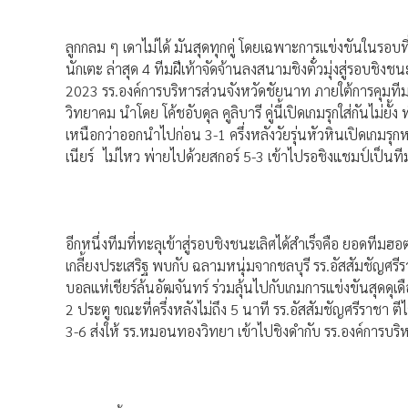
ลูกกลม ๆ เดาไม่ได้ มันสุดทุกคู่ โดยเฉพาะการแข่งขันในรอบท
นักเตะ ล่าสุด 4 ทีมฝีเท้าจัดจ้านลงสนามชิงตั๋วมุ่งสู่รอบชิงช
2023 รร.องค์การบริหารส่วนจังหวัดชัยนาท ภายใต้การคุมที
วิทยาคม นำโดย โค้ชอับดุล คูลิบารี คู่นี้เปิดเกมรุกใส่กันไม่
เหนือกว่าออกนำไปก่อน 3-1 ครึ่งหลังวัยรุ่นหัวหินเปิดเกมร
เนียร์ ไม่ไหว พ่ายไปด้วยสกอร์ 5-3 เข้าไปรอชิงแชมป์เป็นท
อีกหนึ่งทีมที่ทะลุเข้าสู่รอบชิงชนะเลิศได้สำเร็จคือ ยอดทีม
เกลี้ยงประเสริฐ พบกับ ฉลามหนุ่มจากชลบุรี รร.อัสสัมชัญศ
บอลแห่เชียร์ล้นอัฒจันทร์ ร่วมลุ้นไปกับเกมการแข่งขันสุดด
2 ประตู ขณะที่ครึ่งหลังไม่ถึง 5 นาที รร.อัสสัมชัญศรีราชา ต
3-6 ส่งให้ รร.หมอนทองวิทยา เข้าไปชิงดำกับ รร.องค์การบร