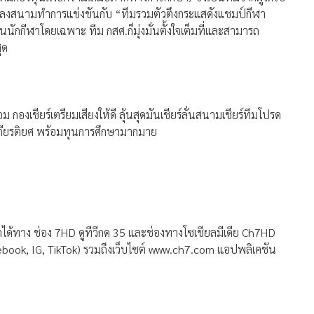
วมลงสนามทำการแข่งขันกับ “ทีมรวมตัวตึงกระแสดังแชมป์กีฬา
นนักกีฬาโดยเฉพาะ ทีม กสศ.ก็มุ่งมั่นตั้งใจเต็มที่และสามารถ
ุด
 กองเชียร์เตรียมเสียงให้ดี ลุ้นสุดมันเชียร์ลั่นสนามเชียร์ทีมโปรด
วยเกียรติยศ พร้อมทุนการศึกษามากมาย
้ทาง ช่อง 7HD ดูทีวีกด 35 และช่องทางโซเชียลมีเดีย Ch7HD
book, IG, TikTok) รวมถึงเว็บไซต์ www.ch7.com แอปพลิเคชัน