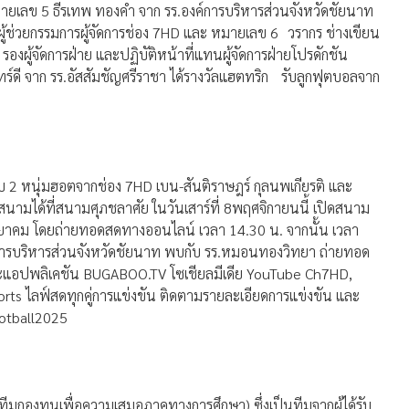
หมายเลข 5 ธีรเทพ ทองคำ จาก รร.องค์การบริหารส่วนจังหวัดชัยนาท
 ผู้ช่วยกรรมการผู้จัดการช่อง 7HD และ หมายเลข 6 วรากร ช่างเขียน
งผู้จัดการฝ่าย และปฏิบัติหน้าที่แทนผู้จัดการฝ่ายโปรดักชัน
์ดี จาก รร.อัสสัมชัญศรีราชา ได้รางวัลแฮตทริก รับลูกฟุตบอลจาก
กับ 2 หนุ่มฮอตจากช่อง 7HD เบน-สันติราษฎร์ กุลนพเกียรติ และ
มได้ที่สนามศุภชลาศัย ในวันเสาร์ที่ 8พฤศจิกายนนี้ เปิดสนาม
ินวิทยาคม โดยถ่ายทอดสดทางออนไลน์ เวลา 14.30 น. จากนั้น เวลา
ค์การบริหารส่วนจังหวัดชัยนาท พบกับ รร.หมอนทองวิทยา ถ่ายทอด
และแอปพลิเคชัน BUGABOO.TV โซเชียลมีเดีย YouTube Ch7HD,
s ไลฟ์สดทุกคู่การแข่งขัน ติดตามรายละเอียดการแข่งขัน และ
otball2025
มกองทุนเพื่อความเสมอภาคทางการศึกษา) ซึ่งเป็นทีมจากผู้ได้รับ