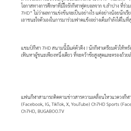
โอกาสทางการศึกษาที่มีใจรักกีฬาฟุตบอลจาก จ.ลำปาง ที่ร่
7HD” ไม่ว่าผลการแข่งขันจะเป็นอย่างไร แต่อย่างน้อยนักเรีย
เอาชนะใจตัวเองในการมาร่วมฟาดแข้งอย่างเต็มกำลังได้ในที่ส
แชมป์กีฬา 7HD สนามนี้มีแต่ตัวตึง ! นักกีฬาเตรียมตัวให้พร้อม
เฟ้นหาผู้ชนะเพียงหนึ่งเดียว ที่จะคว้าชัยสูงสุดและครองถ้
แฟนกีฬาสามารถติดตามข่าวสารความเคลื่อนไหวแวดวงกีฬาได
(Facebook, IG, TikTok, X, YouTube) Ch7HD Sports (Face
Ch7HD, BUGABOO.TV