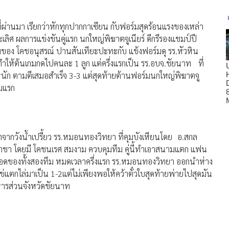
ี่ผ่านมา เรียกว่าหักทุกปากกาเซียน กับฟอร์มสุดร้อนแรงของเหล่า
นะเลิศ ผลการแข่งขันคู่แรก นกใหญ่พิฆาตจูเนียร์ ดีกรีรองแชมป์ปี
มของ โคชอนุสรณ์ ปานสันเทียะปะทะกับ แข้งฟอร์มดุ รร.หัวหิน
ยั้ง ทำให้ต้นเกมกดไปคนละ 1 ลูก แต่ครึ่งแรกเป็น รร.อบจ.ชัยนาท ที่
ุกหนัก ตามตีเสมอสำเร็จ 3-3 แต่สุดท้ายต้านฟอร์มนกใหญ่พิฆาตจู
ีมแรก
ฮอตจากวังน้ำเปรี้ยว รร.หมอนทองวิทยา ที่คุมบังเหียนโดย อ.สกล
รีราชา โดยมี โคชนเรศ สมงาม ควบคุมทีม คู่นี้ทำเอาสนามแตก แฟน
ุเดือดของทั้งสองทีม หมดเวลาครึ่งแรก รร.หมอนทองวิทยา ออกนำห่าง
ีไข่แตกไล่มาเป็น 1-2แต่ไม่เพียงพอให้คว้าตั๋วใบสุดท้ายพ่ายไปสุดมัน
ิหารส่วนจังหวัดชัยนาท