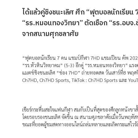
ได้แล้วคู่ชิงชนะเลิศ ศึก “ฟุตบอลนักเรี
“รร.หมอนทองวิทยา” ตัดเชือก “รร.อบจ.ชัย
จากสนามศุภชลาศัย
“ฟุตบอลนักเรียน 7 คน แชมป์กีฬา 7HD แชมเปียน คัพ 2025
“รร.หัวหินวิทยาคม” (5-3) อีกคู่ “รร.หมอนทองวิทยา” แรง
แมตช์ชิงชนะเลิศ “ช่อง 7HD” ถ่ายทอดสด วันเสาร์ที่8 พฤศจ
Ch7HD, Ch7HD Sports, TikTok : Ch7HD Sports และ You
เชียร์กระหึ่มสะใจแฟนกีฬา สมกับเป็นที่สุดของศึกลูกหนังข
โดยรอบรองชนะเลิศ จัดขึ้น ณ สนามศุภชลาศัยเมื่อวันพฤหัส
ขณะที่ยอดผู้ชมสดทางออนไลน์ถล่มทลายและเกิดกระแสไวรัลส