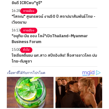
ยินดี ICRCพบ"ซูจี"
16:28
การเมือง
"โสภณ" สุนทรพจน์ งาน50 ปี สถาปนาสัมพันธ์ไทย -
เวียดนาม
16:13
การเมือง
"อนุทิน-มิน ออง ไลง์"เปิดThailand–Myanmar
Business Forum
15:00
ทั่วไป
โซเชียลชื่นชม นศ.สาว สปีกอิงลิช! สื่อสารชาวโลก ปม
ไทย-กัมพูชา