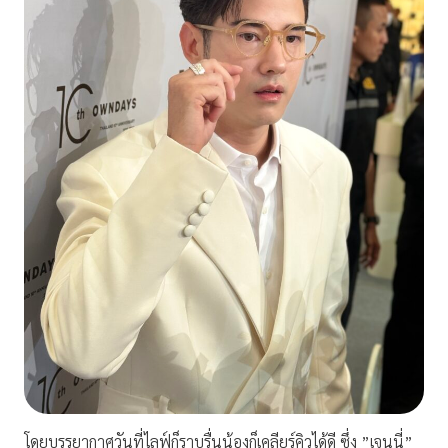
โดยบรรยากาศวันที่ไลฟ์ก็ราบรื่นน้องก็เคลียร์คิวได้ดี ซึ่ง ”เจนนี่”