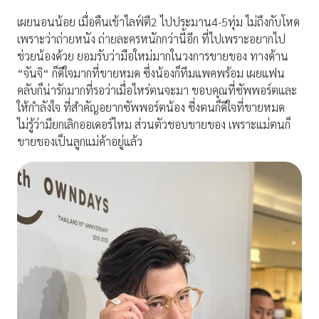
เผยนอนน้อย เมื่อคืนเข้าไลฟ์ตี2 ไปประมาน4-5ทุ่ม ไม่ถึงกับโหด
เพราะว่าถ่ายหนัง ถ่ายละครหนักกว่านี้อีก ที่ไปเพราะอยากไป
ช่วยน้องด้วย ยอมรับว่ามือใหม่มากในวงการขายของ ทางด้าน
“จันจิ“ ก็ดีใจมากที่ขายหมด ซึ่งน้องก็ทีมแพคพร้อม เผยแฟน
คลับก็น่ารักมากที่รอว่าเมื่อไหร่ตนจะมา ขอบคุณที่ซัพพอร์ตและ
ให้กำลังใจ ที่สำคัญอยากซัพพอร์ตน้อง ซี่งตนก็ดีใจที่ขายหมด
ไม่รู้ว่ามียกเลิกออเดอร์ไหม ส่วนตัวชอบขายของ เพราะแม่ตนก็
ขายของเป็นลูกแม่ค้าอยู่แล้ว