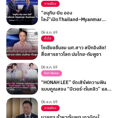
การเมือง
“อนุทิน-มิน ออง
ไลง์”เปิดThailand–Myanmar
Business Forum
06 ส.ค. 69
ทั่วไป
โซเชียลชื่นชม นศ.สาว สปีกอิงลิช!
สื่อสารชาวโลก ปมไทย-กัมพูชา
06 ส.ค. 69
Hot News
“HONAH LEE” จัดเสิร์ฟความฟิน
แบบคูณสอง “บีเวอร์-ต้นหลิว” และ
“เงิน-โอ๊ต” Special EP ในโรง
ภาพยนตร์ 2 วันเต็ม
06 ส.ค. 69
การเมือง
นายกฯ ย้ำหาต้นเหตุ เอาผิดผู้