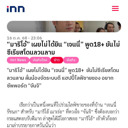
NEWS
ENTERTAINMENT
16 ต.ค. 68 - 23:06
“มาริโอ้” เผยไม่ได้ยิน “เจนนี่” พูด18+ ยันไม่
LIFESTYLE
ซีเรียสโดนลวนลาม
HOROSCOPE
LOTTERY
Hot News
บันเทิงไทย
ข่าว
บันเทิง
VIDEO
“มาริโอ้” เผยไม่ได้ยิน “เจนนี่” พูด18+
ยันไม่ซีเรียสโดน
ร่วมด้วยช่วยกัน
ลวนลาม ลั่นน้องจัดระบบดี แฮปปี้ไลฟ์ขายของ อยาก
ซัพพอร์ต “จันจิ”
เรียกว่าเป็นหนึ่งคนที่ไปร่วมไลฟ์ขายของที่บ้าน “เจนนี่
รัชนก” สำหรับ “มาริโอ้ เมาเร่อ“ ที่ควงใจ “จันจิ” ซึ่งต้องบอกว่า
กระแสตอบรับดีมาก ล่าสุดได้มีโอกาสเจอ “มาริโอ้” เจ้าตัวก็ออก
มาเล่าบรรยายกาศวันนั่นว่า