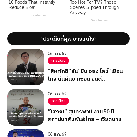
ประเด็นที่คุณอาจสนใจ
';
';
06 ส.ค. 69
การเมือง
“สีหศักดิ์”ยัน”มิน ออง ไลง์”เยือน
ไทย ดันคืนอาเซียน ยินดี
ICRCพบ”ซูจี”
06 ส.ค. 69
การเมือง
“โสภณ” สุนทรพจน์ งาน50 ปี
สถาปนาสัมพันธ์ไทย – เวียดนาม
06 ส.ค. 69