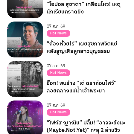
“โอปอล สุชาตา” เคลื่อนไหว! เหตุ
นักเรียนกราดยิง
07 ส.ค. 69
Hot News
“ก้อง ห้วยไร่” เผยสุขภาพจิตแย่
หลังสูญเสียลูกสาวบุญธรรม
07 ส.ค. 69
Hot News
ช็อก! พบร่าง “เต้ ดราก้อนไฟว์“
ลอยกลางแม่น้ำเจ้าพระยา
07 ส.ค. 69
Hot News
“โฟกัส ญาณิน” ปลื้ม! “อาจจะยังนะ
(Maybe.Not.Yet)” ทะลุ 2 ล้านวิว