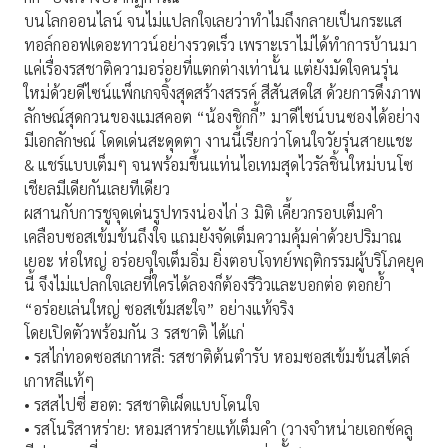
บนโลกออนไลน์ จนไม่แปลกใจเลยว่าทำไมถึงกลายเป็นกระแส
ทอล์กออฟเดอะทาวน์อย่างรวดเร็ว เพราะเราไม่ได้ทำการบ้านมา
แค่เรื่องรสชาติความอร่อยที่แตกต่างเท่านั้น แต่ยังมัดใจคนรุ่น
ใหม่ด้วยดีไซน์แพ็กเกจจิ้งสุดสร้างสรรค์ สีสันสดใส ด้วยการดึงภาพ
ลักษณ์สุดกวนของแมสคอต “น้องชิกกี้” มาดีไซน์บนซองได้อย่าง
มีเอกลักษณ์ โดดเด่นสะดุดตา งานนี้เรียกว่าโดนใจวัยรุ่นสายแชะ
& แชร์แบบเต็มๆ จนพร้อมขึ้นแท่นไอเทมสุดไวรัลชิ้นใหม่บนโซ
เชียลมีเดียกันเลยทีเดียว
ผสานกับการชูจุดเด่นรูปทรงน่องไก่ 3 มิติ เคี้ยวกรอบเต็มคำ
เคลือบซอสเข้มข้นถึงใจ แถมยังจัดเต็มความคุ้มค่าด้วยปริมาณ
เยอะ ห่อใหญ่ อร่อยจุใจเต็มอิ่ม ยิ่งตอบโจทย์พฤติกรรมผู้บริโภคยุค
นี้ จึงไม่แปลกใจเลยที่ใครได้ลองก็ต้องรีวิวและบอกต่อ ตอกย้ำ
“อร่อยเล่นใหญ่ ซอสเข้มสะใจ” อย่างแท้จริง
โดยเปิดตัวพร้อมกัน 3 รสชาติ ได้แก่
• รสไก่ทอดซอสเกาหลี: รสชาติต้นตำรับ หอมซอสเข้มข้นสไตล์
เกาหลีแท้ๆ
• รสสไปซี่ ฮอต: รสชาติเผ็ดแบบโดนใจ
• รสโนริสาหร่าย: หอมสาหร่ายแท้เต็มคำ (วางจำหน่ายเอกซ์คลู