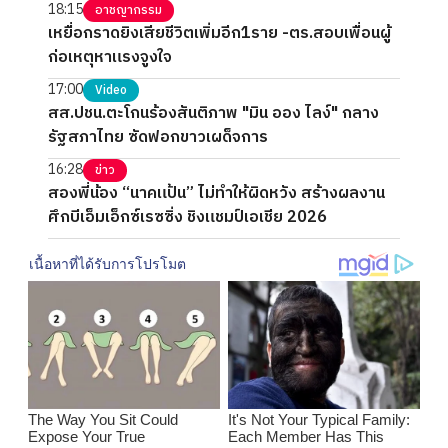
18:15
อาชญากรรม
เหยื่อกราดยิงเสียชีวิตเพิ่มอีก1ราย -ตร.สอบเพื่อนผู้
ก่อเหตุหาแรงจูงใจ
17:00
Video
สส.ปชน.ตะโกนร้องสันติภาพ "มิน ออง ไลง์" กลาง
รัฐสภาไทย ซัดฟอกขาวเผด็จการ
16:28
ข่าว
สองพี่น้อง “นาคแป้น” ไม่ทำให้ผิดหวัง สร้างผลงาน
ศึกบีเอ็มเอ็กซ์เรซซิ่ง ชิงแชมป์เอเชีย 2026