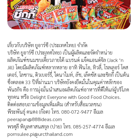
เกี่ยวกับบริษัท ยูอาร์ซี (ประเทศไทย) จำกัด
บริษัท ยูอาร์ซี (ประเทศไทย) เป็นผู้ผลิตและจัดจำหน่าย
ผลิตภัณฑ์ขนมขบเคี้ยวภายใต้ แบรนด์ แจ็คแอนด์จิล (Jack ‘n
Jill) โดยมีผลิตภัณฑ์หลากหลาย อาทิ ฟันโอ, ทิวลี่, โรลเลอร์ โคส
เตอร์, โลซาน, ดิวเบอร์รี่, ไดนาไมท์, ลัช, เล็คซัส และชิกกี้ เป็นต้น
ซึ่งตลอด 33 ปีที่ผ่านมา บริษัทยังคงยึดมั่นในคุณค่าหลักของ
พันธกิจ คือ การมุ่งมั่นนำเสนอผลิตภัณฑ์อาหารที่ดีให้แก่ผู้บริโภค
ทุกคน หรือ Delight Everyone with Good Food Choices.
ติดต่อสอบถามข้อมูลเพิ่มเติม (สำหรับสื่อมวลชน)
พีระพันธุ์ คนคง (ก๊อต) โทร. 080-072-9477 อีเมล
peerapan@888ideas.com
พรศุลี พิบูลศาสนสกุล (ปาย) โทร. 085-257-4774 อีเมล
pornsulee.pi@urcthailand.com