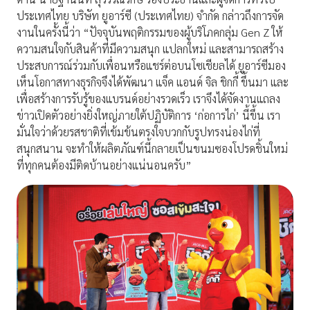
ประเทศไทย บริษัท ยูอาร์ซี (ประเทศไทย) จำกัด กล่าวถึงการจัด
งานในครั้งนี้ว่า “ปัจจุบันพฤติกรรมของผู้บริโภคกลุ่ม Gen Z ให้
ความสนใจกับสินค้าที่มีความสนุก แปลกใหม่ และสามารถสร้าง
ประสบการณ์ร่วมกับเพื่อนหรือแชร์ต่อบนโซเชียลได้ ยูอาร์ซีมอง
เห็นโอกาสทางธุรกิจจึงได้พัฒนา แจ็ค แอนด์ จิล ชิกกี้ ขึ้นมา และ
เพื่อสร้างการรับรู้ของแบรนด์อย่างรวดเร็ว เราจึงได้จัดงานแถลง
ข่าวเปิดตัวอย่างยิ่งใหญ่ภายใต้ปฏิบัติการ ‘ก่อการไก่’ นี้ขึ้น เรา
มั่นใจว่าด้วยรสชาติที่เข้มข้นตรงใจบวกกับรูปทรงน่องไก่ที่
สนุกสนาน จะทำให้ผลิตภัณฑ์นี้กลายเป็นขนมซองโปรดชิ้นใหม่
ที่ทุกคนต้องมีติดบ้านอย่างแน่นอนครับ”