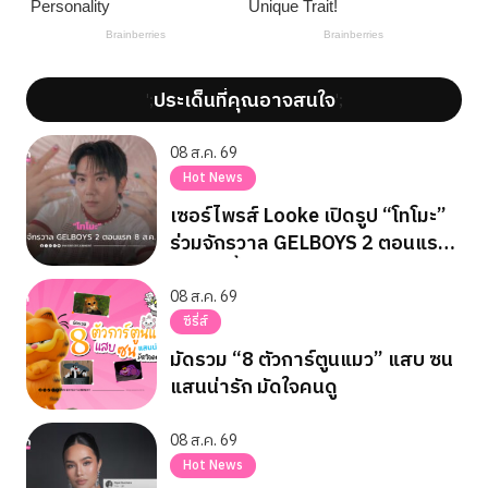
ประเด็นที่คุณอาจสนใจ
';
';
08 ส.ค. 69
Hot News
เซอร์ไพรส์ Looke เปิดรูป “โทโมะ”
ร่วมจักรวาล GELBOYS 2 ตอนแรก
8 ส.ค. นี้
08 ส.ค. 69
ซีรี่ส์
มัดรวม “8 ตัวการ์ตูนแมว” แสบ ซน
แสนน่ารัก มัดใจคนดู
08 ส.ค. 69
Hot News