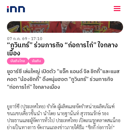
NEWS
ENTERTAINMENT
07 ก.ค. 69 - 17:10
“ภูวินทร์” ร่วมภารกิจ “ก่อการไก่” ใจกลาง
LIFESTYLE
เมือง
HOROSCOPE
LOTTERY
บันเทิงไทย
บันเทิง
VIDEO
ยูอาร์ซี เล่นใหญ่ เปิดตัว “แจ็ค แอนด์ จิล ชิกกี้”และแมส
ร่วมด้วยช่วยกัน
คอต “น้องชิกกี้” ดึงหนุ่มฮอต “ภูวินทร์” ร่วมภารกิจ
“ก่อการไก่” ใจกลางเมือง
ยูอาร์ซี (ประเทศไทย) จำกัด ผู้ผลิตและจัดจำหน่ายผลิตภัณฑ์
ขนมขบเคี้ยวชั้นนำ นำโดย นายฐานันท์ สุวรรณรักษ์ รอง
ประธานและผู้จัดการทั่วไป ประเทศไทย เปิดเกมรุกตลาดสแน็กอ
ย่างเป็นทางการ จัดงานแถลงข่าวภายใต้ธีม “ชิกกี้ ก่อการไก่”