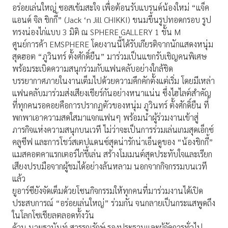
อร่อยเล่นใหญ่ ซอสเข้มสะใจ เพื่อต้อนรับแบรนด์น้องใหม่ “แจ็ค
แอนด์ จิล ชิกกี้” (Jack ‘n Jill CHIKKI) ขนมขึ้นรูปทอดกรอบ รูป
ทรงน่องไก่แบบ 3 มิติ ณ SPHERE GALLERY 1 ชั้น M
ศูนย์การค้า EMSPHERE โดยงานนี้ได้รับเกียรติจากนักแสดงหนุ่ม
สุดฮอต “ภูวินทร์ ตั้งศักดิ์ยืน” มาร่วมเป็นแขกรับเชิญคนพิเศษ
พร้อมระเบิดความสนุกร่วมกับแฟนคลับอย่างใกล้ชิด
บรรยากาศภายในงานเต็มไปด้วยความคึกคักตั้งแต่เริ่ม โดยมีเหล่า
แฟนคลับมาร่วมส่งเสียงเชียร์กันอย่างหนาแน่น ซึ่งไฮไลต์สำคัญ
ที่ทุกคนรอคอยคือการปรากฏตัวของหนุ่ม ภูวินทร์ ตั้งศักดิ์ยืน ที่
พกพาเอาความสดใสมาแจกแฟนๆ พร้อมนำผู้ร่วมงานเข้าสู่
ภารกิจแห่งความสนุกบนเวที ไม่ว่าจะเป็นการร่วมเล่นเกมสุดเอ็กซ์
คลูซีฟ และการโชว์สเตปแดนซ์สุดน่ารักน่าเอ็นดูของ “น้องชิกกี้”
แมสคอตคาแรกเตอร์ไก่ขี้เล่น สร้างโมเมนต์สุดประทับใจและเรียก
เสียงปรบมือจากผู้ชมได้อย่างล้นหลาม นอกจากกิจกรรมบนเวที
แล้ว
ยูอาร์ซียังจัดเต็มด้วยโซนกิจกรรมให้ทุกคนที่มาร่วมงานได้เปิด
ประสบการณ์ “อร่อยเล่นใหญ่” ร่วมกัน จนกลายเป็นกระแสพูดถึง
ในโลกโซเชียลตลอดทั้งวัน
ด้าน นายฐานันท์ สุวรรณรักษ์ รองประธานและผู้จัดการทั่วไป