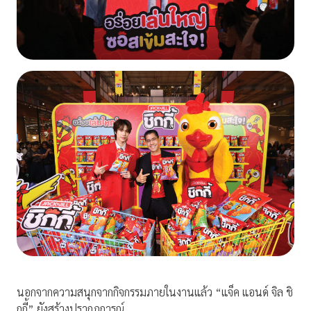
นอกจากความสนุกจากกิจกรรมภายในงานแล้ว “แจ็ค แอนด์ จิล ชิ
กกี้” ยังสร้างปรากฏการณ์