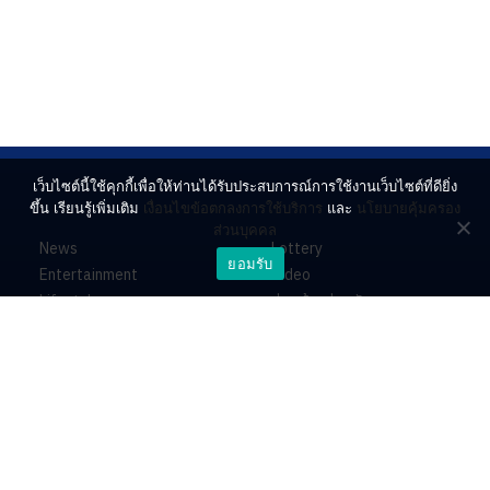
เว็บไซต์นี้ใช้คุกกี้เพื่อให้ท่านได้รับประสบการณ์การใช้งานเว็บไซต์ที่ดียิ่ง
ขึ้น เรียนรู้เพิ่มเติม
เงื่อนไขข้อตกลงการใช้บริการ
และ
นโยบายคุ้มครอง
ส่วนบุคคล
News
Lottery
ยอมรับ
Entertainment
Video
Lifestyle
ร่วมด้วยช่วยกัน
Horoscope
About
Contact
PR by Dataxet