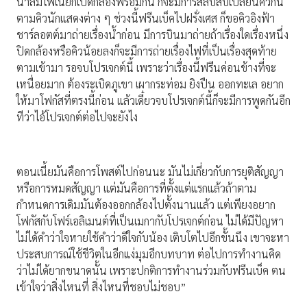
น้ำลมไฟเนี่ยก็เปิดกล้องพร้อมกัน ก็จะมีการสลับสับเปลี่ยนคิวกัน
ตามคิวนักแสดงต่าง ๆ ช่วงนี้ฟรีนเบ็คไปฝรั่งเศส ก็ขอคิวอิงฟ้า
ชาร์ลอตต์มาถ่ายเรื่องน้ำก่อน มีการบินมาถ่ายถ้าเรื่องใดเรื่องหนึ่ง
ปิดกล้องหรือคิวน้อยลงก็จะมีการถ่ายเรื่องไฟที่เป็นเรื่องสุดท้าย
ตามเข้ามา รอจบโปรเจกต์นี้ เพราะว่าเรื่องนี้ฟรีนค่อนข้างที่จะ
เหนื่อยมาก ต้องระเบิดภูเขา เผากระท่อม ยิงปืน ออกทะเล อยาก
ให้มาโฟกัสที่ตรงนี้ก่อน แล้วเดี๋ยวจบโปรเจกต์นี้ก็จะมีการพูดกันอีก
ทีว่าไอ้โปรเจกต์ต่อไปจะยังไง
ตอนเนี้ยมันคือการโพสต์ไปก่อนนะ มันไม่เกี่ยวกับการยุติสัญญา
หรือการหมดสัญญา แต่มันคือการที่ตั้งแต่แรกแล้วถ้าตาม
กำหนดการเดิมมันต้องออกกล้องไปตั้งนานแล้ว แต่เพียงอยาก
โฟกัสกับโฟร์เอลิเมนต์ที่เป็นเมกากับโปรเจกต์ก่อน ไม่ได้มีปัญหา
ไม่ได้คำว่าใจหายใช้คำว่าดีใจกับน้อง เติบโตไปอีกขั้นนึง เขาจะหา
ประสบการณ์ใช้ชีวิตในอีกแง่มุมอีกบทบาท ต่อไปการทำงานคิด
ว่าไม่ได้ยากขนาดนั้น เพราะปกติการทำงานร่วมกับฟรีนเบ็ค ตน
เข้าใจว่าสิ่งไหนที่ สิ่งไหนที่ชอบไม่ชอบ”