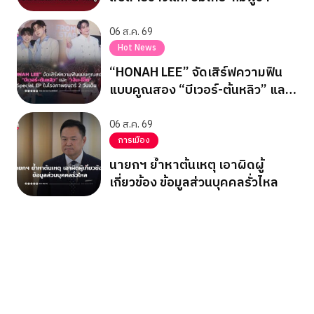
06 ส.ค. 69
Hot News
“HONAH LEE” จัดเสิร์ฟความฟิน
แบบคูณสอง “บีเวอร์-ต้นหลิว” และ
“เงิน-โอ๊ต” Special EP ในโรง
ภาพยนตร์ 2 วันเต็ม
06 ส.ค. 69
การเมือง
นายกฯ ย้ำหาต้นเหตุ เอาผิดผู้
เกี่ยวข้อง ข้อมูลส่วนบุคคลรั่วไหล