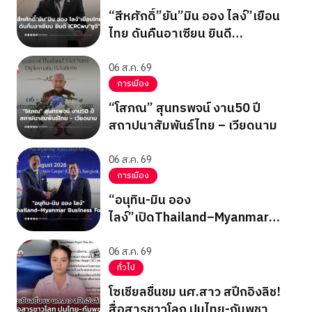
“สีหศักดิ์”ยัน”มิน ออง ไลง์”เยือน
ไทย ดันคืนอาเซียน ยินดี
ICRCพบ”ซูจี”
06 ส.ค. 69
การเมือง
“โสภณ” สุนทรพจน์ งาน50 ปี
สถาปนาสัมพันธ์ไทย – เวียดนาม
06 ส.ค. 69
การเมือง
“อนุทิน-มิน ออง
ไลง์”เปิดThailand–Myanmar
Business Forum
06 ส.ค. 69
ทั่วไป
โซเชียลชื่นชม นศ.สาว สปีกอิงลิช!
สื่อสารชาวโลก ปมไทย-กัมพูชา