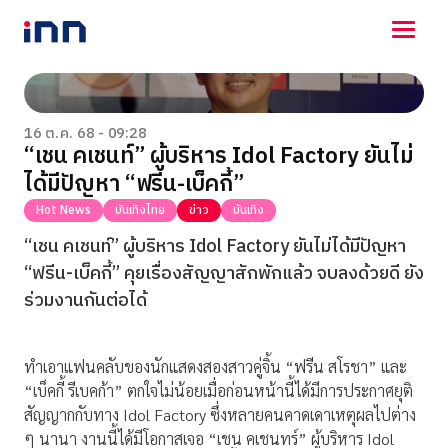
NEWS
ENTERTAINMENT
16 ต.ค. 68 - 09:28
“เชน คเชนท์” ผู้บริหาร Idol Factory ยันไม่
LIFESTYLE
ได้มีปัญหา “ฟรีน-เบ็คกี้”
HOROSCOPE
LOTTERY
Hot News
บันเทิงไทย
ข่าว
บันเทิง
VIDEO
“เชน คเชนท์” ผู้บริหาร Idol Factory ยันไม่ได้มีปัญหา
ร่วมด้วยช่วยกัน
“ฟรีน-เบ็คกี้” คุยเรื่องสัญญาสักพักแล้ว จบลงด้วยดี ยัง
ร่วมงานกันต่อได้
ทำเอาแฟนคลับของนักแสดงสองสาวคู่จิ้น “ฟรีน สโรชา” และ
“เบ็คกี้ รีเบคก้า” ตกใจไม่น้อยเมื่อก่อนหน้านี้ได้มีการประกาศยุติ
สัญญากกับทาง Idol Factory ซึ่งหลายคนคาดเดาเหตุผลไปต่าง
ๆ นานา งานนี้ได้มีโอกาสเจอ “เชน คเชนทร์” ผู้บริหาร Idol