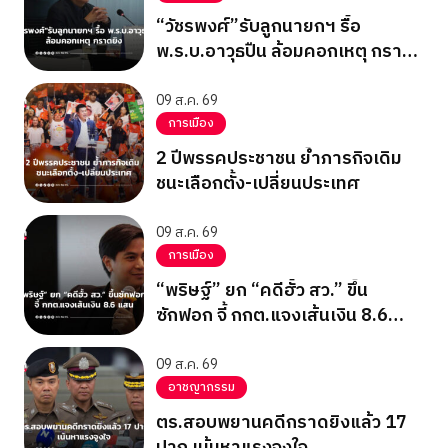
“วัชรพงศ์”รับลูกนายกฯ รื้อ
พ.ร.บ.อาวุธปืน ล้อมคอกเหตุ กราด
ยิง
09 ส.ค. 69
การเมือง
2 ปีพรรคประชาชน ย้ำภารกิจเดิม
ชนะเลือกตั้ง-เปลี่ยนประเทศ
09 ส.ค. 69
การเมือง
“พริษฐ์” ยก “คดีฮั้ว สว.” ขึ้น
ซักฟอก จี้ กกต.แจงเส้นเงิน 8.6
แสน
09 ส.ค. 69
อาชญากรรม
ตร.สอบพยานคดีกราดยิงแล้ว 17
ปาก เน้นหาแรงจูงใจ