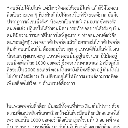
“ตนยังไม่ได้ไปไลฟ์ แต่มีการติดต่อให้เจนนี่ไลฟ์ แล้วก็วิดีโอคอล
คือเป็นรายแรก ๆ ที่ส่งสินค้าไปให้เจนนี่ไลฟ์ซึ่งยอดดีมาก มันคือ
ปรากฏการณ์เจนนี่จริงๆ น้องเขาเป็นคนเก่ง ตนอยากซัพพอร์ต
คนเก่งแล้ว ปฏิเสธไม่ได้ว่าเจนนี่สามารถทำยอดขายได้จริง ๆ เป็น
คนที่มีความธรรมชาติในการไลฟ์สูงมาก ๆ ทำคอนเทนต์เก่งคือ
ตนชอบผู้หญิงเก่ง อยากซัปพอร์ต แล้วก็ อยากจะให้เขาซัปพอร์ต
สินค้าตนเหมือนกัน ต้องยอมรับว่าทุก ๆ แบรนด์ที่ไปไลฟ์กับเจน
นี่เอนเกจพุ่งแทบจะทุกแบรนด์ ตอนนั้นอยู่ในช่วงแรก มีลิมิตอยู่
เจนนี่จะคิดทีละ 1000 ออเดอร์ ซึ่งตอนนั้นตนเอาแค่ 2 สล็อตนี่ก็
คือจะเป็น 2000 ออเดอร์ ตอนนั้นเขายังลิมิตสล็อต อยู่ เกินนั้นไม่
ได้ ก่อนที่จะมีการปรับเปลี่ยนกฎให้ ให้มีการแบรนด์สามารถที่จะ
เพิ่มสล็อตได้เรื่อย ๆ ถ้าแบรนด์ต้องการ
ในแพลตฟอร์มติ๊กต็อก มันจะมีทั้งคนที่ชำระเงิน เก็บไปทาง ด้วย
ความที่แอปพลิเคชันเขาเปิดกว้างมันก็จะมีคนที่ยกเลิกออเดอร์ได้
เพราะฉะนั้น 1000 ออเดอร์ ก็คือเป็นกลุ่มที่รวมทั้ง 3 อย่างที่ พอ
ถึงปลายทาง แบรนด์ก็ต้องมาลุ้นกันอีกที ลูกค้าจะยกเลิกกี่ออเดอร์