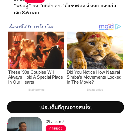
“พริษฐ์” ยก “คดีฮั้ว สว.” ขึ้นซักฟอก จี้ กกต.แจงเส้น
เงิน 8.6 แสน
ประเด็นที่คุณอาจสนใจ
';
';
09 ส.ค. 69
การเมือง