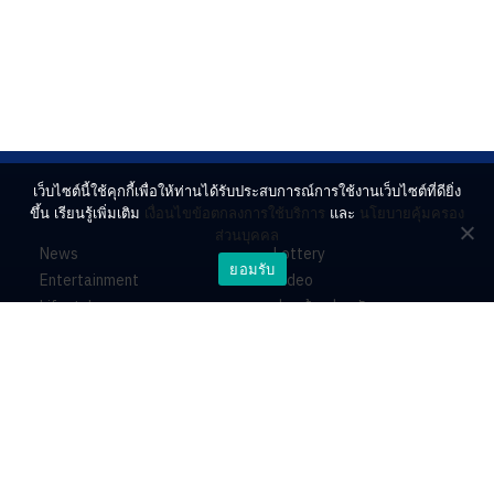
เว็บไซต์นี้ใช้คุกกี้เพื่อให้ท่านได้รับประสบการณ์การใช้งานเว็บไซต์ที่ดียิ่ง
ขึ้น เรียนรู้เพิ่มเติม
เงื่อนไขข้อตกลงการใช้บริการ
และ
นโยบายคุ้มครอง
ส่วนบุคคล
News
Lottery
ยอมรับ
Entertainment
Video
Lifestyle
ร่วมด้วยช่วยกัน
Horoscope
About
Contact
PR by Dataxet