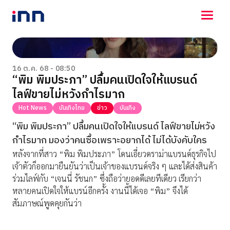
NEWS
ENTERTAINMENT
16 ต.ค. 68 - 08:50
“พิม พิมประภา” ปลื้มคนเปิดใจให้แบรนด์
LIFESTYLE
ไลฟ์ขายไม่หวังกำไรมาก
HOROSCOPE
LOTTERY
Hot News
บันเทิงไทย
ข่าว
บันเทิง
VIDEO
“พิม พิมประภา” ปลื้มคนเปิดใจให้แบรนด์ ไลฟ์ขายไม่หวัง
ร่วมด้วยช่วยกัน
กำไรมาก มองว่าคนซื้อเพราะอยากได้ ไม่ได้บังคับใคร
หลังจากที่สาว “พิม พิมประภา” โดนเอี่ยวดราม่าแบรนด์ธุรกิจไป
เจ้าตัวก็ออกมายืนยันว่าเป็นเจ้าของแบรนด์จริง ๆ และได้ส่งสินค้า
ร่วมไลฟ์กับ “เจนนี่ รัชนก” ซึ่งถือว่ายอดดีเลยทีเดียว เรียกว่า
หลายคนเปิดใจให้แบรน์อีกครั้ง งานนี้ได้เจอ “พิม” จึงได้
สัมภาษณ์พูดคุยกันว่า