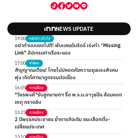
NEWS UPDATE
19:00
คลิปข่าวทั่วไป
อย่าทำแบบขอไปที! พับแลนด์บริดจ์ เร่งทำ “Missing
Link" อัปเกรดท่าเรือระนอง
17:00
Video
สัญญาณเตือน! ไทยไม่ปลอดภัยความรุนแรงสังคม
พุ่ง เกิดโศกนาฏกรรมต่อเนื่อง
16:05
การเมือง
"วัชรพงศ์"รับลูกนายกฯ รื้อ พ.ร.บ.อาวุธปืน ล้อมคอก
เหตุ กราดยิง
15:25
การเมือง
2 ปีพรรคประชาชน ย้ำภารกิจเดิม ชนะเลือกตั้ง-
เปลี่ยนประเทศ
15:10
การเมือง