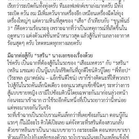
เรียกว่าระเบิดกันทั้งทุ่งครับ ทีมเอฟเฟกต์เขาเก่งมากครับ มีทั้ง
ระเบิด ควัน ลม มีเพิ่มควันจากเครื่องอีก เหมือนเครื่องฉีดไล่ยุง
เครื่องใหญ่ๆ แต่ความหินที่สุดของ “เสือ” ถ้าเทียบกับ “ขุนพันธ์
3” ก็คือความร้อนระอุ เพราะฉากที่ว่าเป็นเหตุการณ์ที่เกิดขึ้นใน
ฤดูหนาว แต่งตัวแฟชั่นหน้าหนาวสุด แล้วสู้กันท่ามกลางอากาศ
ร้อนสุดๆ ครับ โหดหมดทุกทางเลยครับ
มีฉากต่อสู้กับ “รสริน” นางเอกของเรื่องด้วย
ใช่ครับ เป็นฉากที่ต้องสู้กันในรถของ “เสือมเหศวร” กับ “รสริน”
(หลิน มชณต) เป็นบู๊แบบใกล้ชิดกันที่ถูกดีไซน์คิวบู๊โดย “พี่ท็อป”
(วีระพล ภูมาตย์ฝน – แอ็กชันดีไซน์) เขาก็ช่างคิดนะที่ให้พวกเรา
ไปสู้กันในรถคันเล็กนิดเดียว ออกแนวสนุกเซ็กซี่นิดๆ ระหว่างการ
สู้แบบชายหญิง เรามีไปซ้อมคิวนี้โดยเฉพาะกันมาก่อนล่วงหน้า
ก่อนจะมาเข้าฉาก เราใช้รถอีกคันหนึ่งที่เป็นรถยาวกว่านี้หน่อย
แต่พอมาเจอกันวันจริง
รถที่เข้าฉากเป็นรถโบราณคันเล็กกว่าที่เคยซ้อมกันมา ตอนบู๊กัน
แรกๆ ก็ไม่มีอะไร คิวได้เป๊ะเลย แต่จังหวะที่รสรินต้องสวนกลับ
ด้วยขาหลินเขาเป็นนางแบบขายาว กะระยะผิด ตอนหลบขาเขา
หัวผมก็ปักไปกับเหล็กของตัวรถ รถโบราณมันจะเป็นเหล็กแข็งใช่