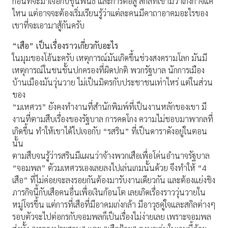
ก่อนที่จะมาเจอกับขุนพันธ์ และการต่อสู้ สกิลที่เขามีว่าเก่งกาจแค่
ไหน แต่อาจจะต้องเริ่มเรียนรู้ว่าแต่ละคนมีคาถาอาคมอะไรของ
เขาที่จะเอามาสู้กันครับ
“เสือ” เป็นเรื่องราวเกี่ยวกับอะไร
ในมุมของโอ้นะครับ เหตุการณ์มันเกิดขึ้นช่วงสงครามโลก มันมี
เหตุการณ์ในชนชั้นปกครองที่ผิดปกติ พวกรัฐบาล นักการเมือง
บ้านเมืองมันวุ่นวาย ไม่เป็นมิตรกับประชาชนเท่าไหร่ แต่ในส่วน
ของ
“มเหศวร” ยังคงทำงานที่สำนักพิมพ์ที่เป็นงานหลักของเขา มี
งานที่ตามสืบเรื่องของรัฐบาล การคดโกง ความไม่ชอบมาพากลที่
เกิดขึ้น ทำให้เขาได้ไปเจอกับ “รสริน” ที่เป็นดาราดังอยู่ในตอน
นั้น
ตามสืบจนรู้ว่ารสรินมีแผนว่าจ้างพวกเสือเพื่อโค่นอำนาจรัฐบาล
“จอมพล” ตัวมเหศวรเองเลยลงไปเล่นเกมนั้นด้วย จึงทำให้ “4
เสือ” ที่ไม่ค่อยจะลงรอยกันต้องมารับงานเดียวกัน และต้องแย่งชิง
ภารกิจนี้กับเสือคนอื่นเพื่อเงินก้อนโต เลยเกิดเรื่องราววุ่นวายใน
หมู่โจรขึ้น แต่การที่เสือที่มีอาคมเก่งกล้า มีอาวุธคู่ใจและสกิลต่างๆ
รอบตัวจะไปต่อกรกับจอมพลก็เป็นเรื่องไม่ง่ายเลย เพราะจอมพล