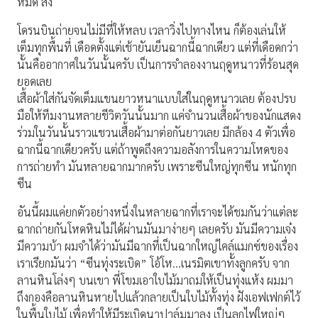
หมด ส่ง
โดรนบินถ่ายจนไม่มีที่ให้หลบ เวลาวิ่งไปทางไหน ก็ต้องเล่นให้
เต็มทุกพื้นที่ เดือดตั้งแต่เช้ายันเย็นฉากนี้ฉากเดียว แต่ที่เดือดกว่า
นั้นคืออากาศในวันนั้นครับ เป็นการจำลองงานฤดูหนาวที่ร้อนสุด
ยอดเลย
เสื้อผ้าใส่กันจัดเต็มแขนยาวหนาแบบใส่ในฤดูหนาวเลย ต้องปรบ
มือให้ทีมงานหลายชีวิตวันนั้นมาก แค่จำนวนเสื้อผ้าของนักแสดง
ร่วมในวันนั้นราวแชวนเสื้อผ้ามาต่อกันยาวเลย มีกล้อง 4 ตัวเพื่อ
ฉากนี้ฉากเดียวครับ แต่ถ้าพูดถึงความอลังการในความโหดของ
การถ่ายทำ มันหลายฉากมากครับ เพราะซีนใหญ่ทุกซีน หนักทุก
ซีน
อันนี้ผมแค่ยกตัวอย่างหนึ่งในหลายฉากที่เราจะได้ชมกันว่าแต่ละ
ฉากถ่ายกันโหดหินไม่ได้ผ่านมันมาง่ายๆ เลยครับ มันมีความเจ๋ง
มีความบ้า ผมจำได้ว่ามันมีฉากที่เป็นฉากใหญ่ไคล์แมกซ์ของเรื่อง
เราเรียกมันว่า “ซีนทุ่งระเบิด” โอ้โห…เนรมิตเขาทั้งลูกครับ จาก
ลานหินโล่งๆ บนเขา พี่โขมเอาใบไม้มาถมให้เป็นทุ่งแห้ง ผมมา
ถึงกองคือลานหินหายไปแล้วกลายเป็นใบไม้ทั้งทุ่ง ฝังเอฟเฟกต์ไว้
ในพื้นใบไม้ เพื่อทำให้มีระเบิดนาปาล์มมาลง เป็นลูกไฟใหญ่ๆ