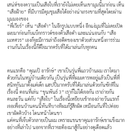
เสน่ห์ของความเป็นเสือใบที่เรายังไม่เคยเห็นเขามุมนี้มาก่อน เห็น
“เสือฝ้าย” ที่มีบารมีคุมชุมเสือได้อย่างน่าเกรงขามที่สุดโดยผ่าน
มุมมองของ
“พี่เวียร์” เห็น “เสือดำ” ในอีกรูปแบบหนึ่ง อีกแง่มุมที่ไม่เคยเปิด
เผยมาก่อนกับแบ็กกราวด์ของตัวเสือดำ และแน่นอนกับ “เสือ
มเหศวร” เองก็จะมีการเล่าถึงอดีตของเขาด้วยส่วนหนึ่งการร่วม
งานกันในเรื่องนี้ก็ดีใจมากครับที่ได้มาเล่นกับทุกคน
คนแรกคือ “คุณเป้ อารักษ์” เขาเป็นรุ่นพี่แถวบ้านผม เราโตมา
ด้วยกันในหมู่บ้านเดียวกัน เป็นรุ่นพี่ที่ผมเคารพอยู่แล้วเป็นพี่ที่
สนิทกันมาตั้งแต่เด็ก แฮปปี้มากครับที่ได้มาเล่นด้วยกันซักทีใน
เรื่องนี้ ตอนที่เล่น “ขุนพันธ์ 3” เราก็ไม่ได้เจอกัน เราถ่ายกัน
คนละวัน แต่กับ “เสือใบ” ในเรื่องนี้เหยียบเข้ากองถ่ายวันแรกก็
เจอเพื่อนบ้านคนนี้ทันทีบางทีผมก็รู้สึกผิด เหมือนกันที่ไปต่อย
เขาผิดคิวบ้าง โดนหน้าโดนขา
แต่คนที่เจ็บตัวกลายเป็นผม เพราะแขนขาคุณอารักษ์เขาแข็งมาก
อย่างที่เล่าไป นอกจากที่เราจะต้องมาสู้กันอย่างดุเดือดแล้ว