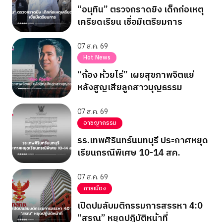
“อนุทิน” ตรวจกราดยิง เด็กก่อเหตุ
เครียดเรียน เชื่อมีเตรียมการ
07 ส.ค. 69
Hot News
“ก้อง ห้วยไร่” เผยสุขภาพจิตแย่
หลังสูญเสียลูกสาวบุญธรรม
07 ส.ค. 69
อาชญากรรม
รร.เทพศิรินทร์นนทบุรี ประกาศหยุด
เรียนกรณีพิเศษ 10-14 สค.
07 ส.ค. 69
การเมือง
เปิดปมลับมติกรรมการสรรหา 4:0
“สรณ” หยุดปฏิบัติหน้าที่