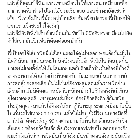
แล้วสู้กับคุณเป้ก็หิน แขนเขาเหมือนไม่ใช่แขนคน เหมือนเหล็ก
มากกว่าครับ ฟาดไปโดนโอ้บวมเขียวเลย บอบช้ำ ผมยังแซวว่า
เฮ้ย…นี่เรายังเป็นพี่น้องหมู่บ้านเดียวกันหรือเปล่าวะ พี่เป้บอกโอ้
แขนเราแข็งช่วยไม่ได้จริงๆ
แล้วก็มีคิวที่พี่เป้เจ็บตัวเหมือนกัน พี่เป้ไม่มีผิดคิวหรอก มีผมไปผิด
คิวใส่เขา มันเป็นซีนที่ต้องต่อยหน้ากัน
พี่เป้บอกโอ้ใส่มานิดนึงได้เลยนะจะได้ดูไม่หลอก พอแอ็กชันมันไม่
นิดสิ มันกลายเป็นเยอะไปนิดนึงจนดังแอ็ก พี่เป้เป็นก้อนปูดขึ้น
มาเลยไม่เคยตั้งใจให้มันโดนเลย แต่กับคิวแอ็กชันมันต้องมีบ้างที่
อาจจะพลาดได้ แล้วอย่างที่บอกครับ วันแรกเลยเป็นมหากาพย์
การต่อสู้ของสองเสือ มันไม่ใช่แค่ยิงกระสุนคตแล้วเราหนีอย่าง
เดียวด้วย มันมีต้องแลกหมัดกันหนักหน่วง ในชีวิตจริงพี่เป้เรียน
ยูโดเราเคยดูคลิปเขาทุ่มคนล้มตึ้งๆ ต้องมีคิวสลิงอีก สู้กันชนิด
ประตูหลุดลงมาแล้วโอ้ต้องตีลังกา สู้กันทะลุกระจก เหมือนวันนั้น
ไปเล่นรถไฟเหาะมา 10 รอบ แล้วยังไม่จบ ยังมีวิ่งบนเทรดมิลที่
เล่าไปอีก ต้องวิ่งเอียง 90 องศาขนานกับพื้นโลกด้วยนะครับ วิ่ง
สับเลย ขาต้องตวัดขึ้นอีก ต้องวิ่งหลบเอฟเฟกต์ไปตลอดทางอีก
ผมเข้าใจแล้วว่าขาขวิดมันเป็นยังไง มันพลิกตอนจังหวะมันแป๊ด