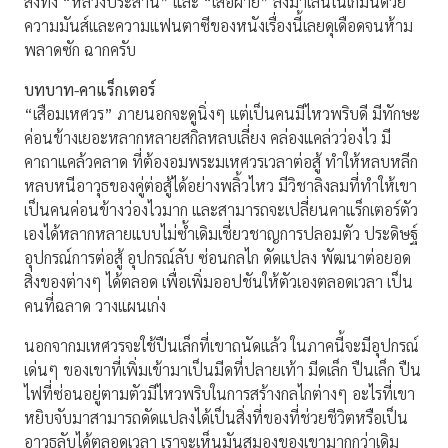
ส่งทั้ง “หลวงประสาน” และ “เสือฝ้าย” ลงมาเล่นในเกมนี้ด้วย
ความมันส์และความแฟนตาซีของหนังเรื่องนี้เลยดุเดือดจนห้าม
พลาดซัก ฉากครับ
บทบาท-คาแร็กเตอร์
“เสือมเหศวร” ภายนอกจะดูนิ่งๆ แต่เป็นคนมีไหวพริบดี มีทักษะ
ค่อนข้างเยอะหลากหลายสกิลหลบเลี่ยง คล่องแคล่วว่องไว มี
คาถาแคล้วคลาด ที่ต้องอมพระมเหศวรเวลาต่อสู้ ทำให้หลบหลีก
หลบหนีอาวุธของคู่ต่อสู้ได้อย่างพลิ้วไหว มีวิชาลิงลมที่ทำให้เขา
เป็นคนค่อนข้างว่องไวมาก และสามารถจะเปลี่ยนคาแร็กเตอร์ตัว
เองได้หลากหลายแบบไม่ซ้ำเดิมเชี่ยวชาญการปลอมตัว ประดิษฐ์
อุปกรณ์การต่อสู้ อุปกรณ์ลับ ซ่อนกลไก ดัดแปลง พัฒนาต่อยอด
สิ่งของต่างๆ ได้ตลอด เพื่อเพิ่มออปชันให้ตัวเองตลอดเวลา เป็น
คนที่ฉลาด วางแผนเก่ง
นอกจากมเหศวรจะใช้ปืนเล็กที่เขาถนัดแล้ว ในภาคนี้จะมีอุปกรณ์
เด่นๆ ของเขาที่เพิ่มเข้ามาเป็นมีดที่ปลายเท้า มีดเล็ก ปืนเล็ก ปืน
ไฟที่ซ่อนอยู่ตามตัวมีไหวพริบในการสร้างกลไกต่างๆ อะไรที่เขา
หยิบจับมาสามารถดัดแปลงได้เป็นสิ่งที่ของที่ช่วยชีวิตหรือเป็น
อาวุธลับได้ตลอดเวลา เราจะเห็นมันสมองของเขามากกว่าเดิม