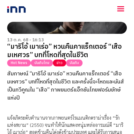
NEWS
ENTERTAINMENT
13 ต.ค. 68 - 16:13
“มาริโอ้ เมาเร่อ” หวนคืนคาแร็กเตอร์ “เสือ
LIFESTYLE
มเหศวร” บทที่โหดที่สุดในชีวิต
HOROSCOPE
LOTTERY
Hot News
บันเทิงไทย
ข่าว
บันเทิง
VIDEO
สัมภาษณ์ “มาริโอ้ เมาเร่อ” หวนคืนคาแร็กเตอร์ “เสือ
ร่วมด้วยช่วยกัน
มเหศวร” บทที่โหดที่สุดในชีวิต และครั้งนี้จะโหดและมันส์
เป็นทวีคูณใน “เสือ” ภาพยนตร์แอ็กชันไทยฟอร์มยักษ์
แห่งปี
แจ้งเกิดระดับตำนานจากภาพยนตร์โรแมนติกดราม่าเรื่อง “รัก
แห่งสยาม” (2550) จนทำให้นักแสดงหนุ่มหล่ออารมณ์ดี “มาริ
โอ้ เมาเร่อ” ฮอตข้ามคืนโด่งดังข้ามประเทศ และได้รับการเสนอ