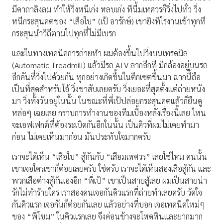
มีคาถาลิงลม ทำให้วิ่งหนีเก่ง หลบเก่ง ทีนี้มเหศวรก็วิ่งไปทั่ว วิ่ง
หนีกระสุนคตของ “เสือใบ” (เป้ อารักษ์) เขายิงทีไรงานเข้าทุกที
กระสุนนำวิถีตามไปทุกที่ไม่มีเบรก
และในทางเทคนิคการถ่ายทำ ผมต้องขึ้นไปวิ่งบนเทรดมิล
(Automatic Treadmill) แล้วมีรถ ATV ลากอีกที มีกล้องอยู่บนรถ
อีกคันที่วิ่งไปด้วยกัน ทุกอย่างเกิดขึ้นในตึกเซตขึ้นมา ฉากนี้ถือ
เป็นที่สุดสำหรับโอ้ วิ่งขาสับเลยครับ วิ่งเยอะที่สุดตั้งแต่ถ่ายหนัง
มา วิ่งทั้งวันอยู่ในนั้น ในขณะที่พี่เป้ปล่อยกระสุนคตแล้วก็ยืนดู
หล่อๆ เฉยเลย กราบการทำงานของทีมเบื้องหลังเรื่องนี้เลย ไหน
จะเอฟเฟกต์ที่ต้องระเบิดกันอีกในนั้น เป็นคิวที่ผมไม่เคยทำมา
ก่อน ไม่เคยเห็นมาก่อน มันประทับใจมากครับ
เราจะได้เห็น “เสือใบ” สู้กันกับ “เสือมเหศวร” เลยใช่ไหม คนนั้น
เขาเจอใครเขาก็ต่อยเลยครับ ใช่ครับ เราจะได้เห็นสองเสือสู้กัน และ
พวกเสือต่างสู้กันเองอีก “พี่เป้” เขาเป็นสายสู้เลย ผมเป็นสายน่า
รักไม่ทำร้ายใคร เราสองคนเจอกันคิวแรกที่ถ่ายทำเลยครับ วัดใจ
กันคิวแรก เจอกันก็ต่อยกันเลย แล้วอย่างที่บอก เจอเทคนิคใหม่ๆ
ของ “พี่โขม” ในคิวแรกเลย จึงค่อนข้างจะโหดหินและยากมาก