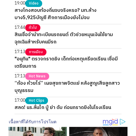
19:00
Video
สางโกงสอบท้องถิ่นจบจริงหรอ? มท.ล้าง
บาง5,925บัญชี ศึกการเมืองยังไม่จบ
17:44
ทั่วไป
สินเชื่อจำนำทะเบียนรถยนต์ ตัวช่วยหมุนเงินใช้ยาม
ฉุกเฉินสำหรับคนมีรถ
17:13
การเมือง
"อนุทิน" ตรวจกราดยิง เด็กก่อเหตุเครียดเรียน เชื่อมี
เตรียมการ
17:13
Hot News
“ก้อง ห้วยไร่” เผยสุขภาพจิตแย่ หลังสูญเสียลูกสาว
บุญธรรม
17:00
Hot Clips
สลด! นร.ลั่นไก ปู่ ย่า ดับ ก่อนกราดยิงในโรงเรียน