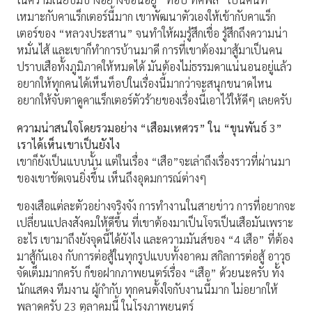
เหมาะกับคาแร็กเตอร์นี้มาก เขาพัฒนาตัวเองให้เข้ากับคาแร็ก
เตอร์ของ “หลวงประสาน” จนทำให้ผมรู้สึกเชื่อ รู้สึกถึงความน่า
หมั่นไส้ และเขาก็ทำการบ้านมาดี การที่เขาต้องมาสู้มาเป็นคน
ปราบเสือทั้งภูมิภาคให้หมดได้ มันต้องไม่ธรรมดาแน่นอนอยู่แล้ว
อยากให้ทุกคนได้เห็นท็อปในเรื่องนี้มากว่าจะสนุกขนาดไหน
อยากให้จับตาดูคาแร็กเตอร์ตัวร้ายของเรื่องนี้เอาไว้ให้ดีๆ เลยครับ
ความน่าสนใจโดยรวมอย่าง “เสือมเหศวร” ใน “ขุนพันธ์ 3”
เราได้เห็นเขาเป็นยังไง
เขาก็ยังเป็นแบบนั้น แต่ในเรื่อง “เสือ”จะเล่าถึงเรื่องราวที่ผ่านมา
ของเขาชัดเจนยิ่งขึ้น เห็นถึงอุดมการณ์ต่างๆ
ของเสือแต่ละตัวอย่างจริงจัง การทำงานในสายข่าว การที่อยากจะ
เปลี่ยนแปลงสังคมให้ดีขึ้น ที่เขาต้องมาเป็นโจรเป็นเสือมันเพราะ
อะไร เขามาถึงยังจุดนี้ได้ยังไง และความมันส์ของ “4 เสือ” ที่ต้อง
มาสู้กันเอง กับการต่อสู้ในทุกรูปแบบทั้งอาคม สกิลการต่อสู้ อาวุธ
จัดเต็มมากครับ ก็ขอฝากภาพยนตร์เรื่อง “เสือ” ด้วยนะครับ ทั้ง
นักแสดง ทีมงาน ผู้กำกับ ทุกคนตั้งใจกับงานนี้มาก ไม่อยากให้
พลาดครับ 23 ตุลาคมนี้ ในโรงภาพยนตร์