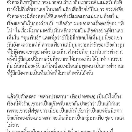
จังหวะที่เขาบู๊ขาเขาจะมาก่อน ถ้าเขาถีบเรากระเด็นแน่ครับทั้งที่
เรายังไม่ถึงตัวเขาเลย ไหนจะปืนอีก เสือฝ้ายใช้ปืนยาว ควงเก่งอีก
จังหวะควงนี่ต้องหลบให้ดีเลยครับ มีแผลแตกแน่นอน ก็จะเป็น
เรื่องแซวกันในกองถ่าย กับ “เสือดำ” ผมชอบคาแร็กเตอร์ของ “พี่
โน่” ในเรื่องนี้มากนะครับ มันพลิกความเป็นเสือดำอย่างที่เราเคย
เห็นใน “ขุนพันธ์” และเชื่อว่ายังไม่มีใครเคยได้เห็นมุมนี้ของเขา
มันยังคงความเท่ห์ ความเฟี้ยว แต่มีมุมความน่ารักของเสือดำ มุม
ที่ไม่ตึงของเขาอย่างที่เราเคยเห็น สำหรับที่ผ่านมาในการทำงาน
ครั้งนี้ รู้สึกแฮปปี้มากครับที่พวกเราได้มาเจอกัน ได้มาทำงานร่วม
กัน มันเหนื่อยครับ แต่ก็เหนื่อยเหมือนกันทุกคน เป็นการทำงานก
ที่รู้สึกถึงความเป็นทีมเวิร์กที่ดีมากสำหรับโอ้ครับ
แล้วกับตัวละคร “หลวงประสาน” (ท็อป ทศพล) เป็นยังไงบ้าง
เรื่องนี้ตัวร้ายเขามาเป็นแก๊งครับ แซวกันประจำว่าเป็นแก๊งกินเจ
เพราะเขาจะใส่ชุดขาว เนี้ยบ เป็นแก๊งที่เรียกว่าเป็นแฟชันนิสตา
อีกแก๊งของเรื่องเลย จะเท่ จะเดินกันมาเป็นกลุ่มมาเฟีย ชุดขาวแต่
ไม่ขาว
ในความเนี้ยบมีบางอย่างซ่อนอยู่ “ท็อป ทศพล” เป็นคนที่