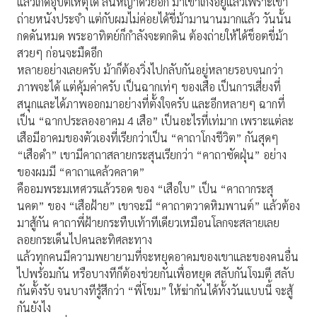
แล้วเกิดอุบัติเหตุได้ ลื่นหญ้าด้วยอีก ม้าเขาเก่งอยู่แล้วเพราะเขา
ถ่ายหนังประจำ แต่กับผมไม่ค่อยได้ขี่ม้ามานานมากแล้ว วันนั้น
กดดันหมด พระอาทิตย์ก็กำลังจะตกดิน ต้องถ่ายให้ได้ช็อตขี่ม้า
สวยๆ ก่อนจะมืดอีก
หลายอย่างเลยครับ ม้าก็ต้องวิ่งไปกลับกันอยู่หลายรอบจนกว่า
ภาพจะได้ แต่คุ้มค่าครับ เป็นฉากเท่ๆ ของเสือ เป็นการเสี่ยงที่
สนุกและได้ภาพออกมาอย่างที่ตั้งใจครับ และอีกหลายๆ ฉากที่
เป็น “ฉากประลองอาคม 4 เสือ” เป็นอะไรที่เท่มาก เพราะแต่ละ
เสือมีอาคมของตัวเองที่เรียกว่าเป็น “คาถาโกงชีวิต” กันสุดๆ
“เสือดำ” เขามีคาถาสลายกระสุนเรียกว่า “คาถาซัดฝุ่น” อย่าง
ของผมมี “คาถาแคล้วคลาด”
คืออมพระมเหศวรแล้วรอด ของ “เสือใบ” เป็น “คาถากระสุ
นคต” ของ “เสือฝ้าย” เขาจะมี “คาถาตวาดหิมพานต์” แล้วต้อง
มาสู้กัน คาถาพี่ฝ้ายกระทืบเท้าทีเดียวเหมือนโลกจะสลายเลย
ลอยกระเด็นไปคนละทิศละทาง
แล้วทุกคนมีความพยายามที่จะหยุดอาคมของเขาและของคนอื่น
ไปพร้อมกัน หรือบางทีก็ต้องช่วยกันเพื่อหยุด สลับกันโจมตี สลับ
กันตั้งรับ จนบางทีรู้สึกว่า “พี่โขม” ให้ฆ่ากันได้ทั้งวันแบบนี้ จะสู้
กันยังไง