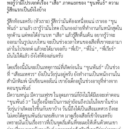
พอรู้ว่ามีโปรเจกต์เรื่อง “เสือ” ภาคแยกของ “ขุนพันธ์” ความ
รู้สึกแรกเป็นยังไงบ้าง
รู้สึกท้อนะครับ (หัวเราะ) รู้สึกว่ามันต้องเหนื่อยแน่ เราเจอ “ขุน
พันธ์” มาแล้ว เรารู้ว่ามันโหด เป็นกองถ่ายที่ทำงานกันหนักสุดใน
ทุกด้าน แต่พอได้อ่านบท “เสือ” แล้วรู้สึกตื่นเต้น อยากรู้ว่าจะ
ออกมาในรูปแบบไหน จะเป็นช่วงเวลาไหนของเสือที่เขาจะเอามา
เล่าในโปรเจกต์ แล้วจะได้มาเจอกับ “พี่เป้”, “พี่โน่”, “พี่เวียร์”
มันไม่ได้แล้ว ยังไงก็ต้องเล่นครับ
โดยเรื่องนี้มันจะเป็นเหตุการณ์ที่เกิดก่อนใน “ขุนพันธ์” เป็นช่วง
ที่ “เสือมเหศวร” ยังเป็นวัยรุ่นอยู่ครับ ยังทำงานเป็นพนักงานใน
สำนักพิมพ์ นักเขียนคอลัมน์ เขายังเด็กอยู่ในช่วงอายุที่ห่างจาก
ตอนขุนพันธ์
มีความหนุ่ม มีความเฟรช ในอุดมการณ์ก็ยังไม่ได้มีเยอะเท่าตอน
“ขุนพันธ์ 3” ในเรื่องนี้จะเป็นการเล่าย้อนถึงปมในใจเขาในช่วง
วัยรุ่นว่าเกิดอะไรขึ้นกับเขาบ้าง วันนี้ถึงได้เป็นเสือมเหศวร ถึงจะ
ไม่เคยได้ดูขุนพันธ์มาเลยสักภาค มาดูเรื่องเสือก็เข้าใจนะครับ
เพราะมันเป็นเรื่องราวที่เป็นจุดเริ่มต้นที่จะเผยให้เห็นตัวตนเขา