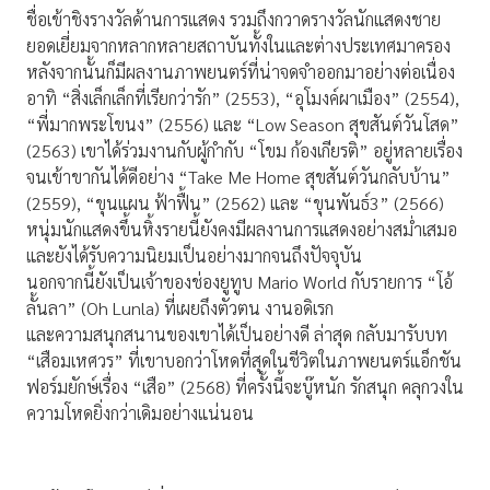
ชื่อเข้าชิงรางวัลด้านการแสดง รวมถึงกวาดรางวัลนักแสดงชาย
ยอดเยี่ยมจากหลากหลายสถาบันทั้งในและต่างประเทศมาครอง
หลังจากนั้นก็มีผลงานภาพยนตร์ที่น่าจดจำออกมาอย่างต่อเนื่อง
อาทิ “สิ่งเล็กเล็กที่เรียกว่ารัก” (2553), “อุโมงค์ผาเมือง” (2554),
“พี่มากพระโขนง” (2556) และ “Low Season สุขสันต์วันโสด”
(2563) เขาได้ร่วมงานกับผู้กำกับ “โขม ก้องเกียรติ” อยู่หลายเรื่อง
จนเข้าขากันได้ดีอย่าง “Take Me Home สุขสันต์วันกลับบ้าน”
(2559), “ขุนแผน ฟ้าฟื้น” (2562) และ “ขุนพันธ์3” (2566)
หนุ่มนักแสดงขึ้นหิ้งรายนี้ยังคงมีผลงานการแสดงอย่างสม่ำเสมอ
และยังได้รับความนิยมเป็นอย่างมากจนถึงปัจจุบัน
นอกจากนี้ยังเป็นเจ้าของช่องยูทูบ Mario World กับรายการ “โอ้
ลั้นลา” (Oh Lunla) ที่เผยถึงตัวตน งานอดิเรก
และความสนุกสนานของเขาได้เป็นอย่างดี ล่าสุด กลับมารับบท
“เสือมเหศวร” ที่เขาบอกว่าโหดที่สุดในชีวิตในภาพยนตร์แอ็กชัน
ฟอร์มยักษ์เรื่อง “เสือ” (2568) ที่ครั้งนี้จะบู๊หนัก รักสนุก คลุกวงใน
ความโหดยิ่งกว่าเดิมอย่างแน่นอน