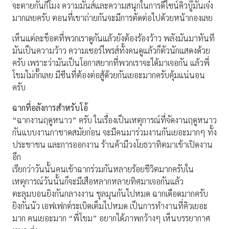
จะตายกันกี่โมง ความมันส์และความสนุกในการดีไซน์คิวบู๊มันเจ๋ง
มากเลยครับ ตอนที่เขาถ่ายกันจะมีการตัดต่อไปด้วยหน้ากองเลย
เห็นแต่ละช็อตที่พวกเราดูกันแล้วยังต้องร้องว้าว พลังมันมาทันที
มันเป็นความว้าว ความเซอร์ไพรส์ทั้งคนดูแล้วก็ตัวนักแสดงด้วย
ครับ เพราะว่ามันเป็นโอกาสยากที่พวกเราจะได้มาเจอกัน แล้วพี่
โขมไม่กั๊กเลย มีซีนที่ต้องต่อสู้ด้วยกันเยอะมากครับคุ้มแน่นอน
ครับ
ฉากที่อลังการสำหรับโอ้
“ฉากงานฤดูหนาว” ครับ ในเรื่องเป็นเหตุการณ์ที่จัดงานฤดูหนาว
กันแบบงานกาชาดสมัยก่อน จะมีคนมาร่วมงานกันเยอะมากๆ ทั้ง
ประชาชน และการออกงาน ร้านค้ามีวงโยธวาทิตมาเข้าเปิดงาน
อีก
เรียกว่าวันนั้นคนเข้าฉากร่วมกันหลายร้อยชีวิตมากครับใน
เหตุการณ์วันนั้นก็จะมีเสือหลากหลายทิศมาเจอกันแล้ว
ตะลุมบอนยิงกันกลางงาน ชุลมุนกันไปหมด ฉากเดือดมากครับ
ยิงกันนัว เอฟเฟกต์ระเบิดเต็มไปหมด เป็นการทำงานที่คิวเยอะ
มาก คนเยอะมาก “พี่โขม” อยากได้ภาพกว้างๆ เห็นบรรยากาศ