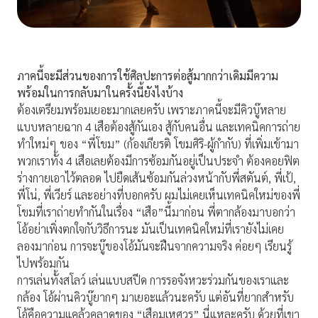
ภาคนี้จะมีส่วนของการใช้ศิลปะการต่อสู้มากกว่าเดิมมีความ
พร้อมในการกลับมาในครั้งนี้ยังไงบ้าง
ต้องเตรียมพร้อมเยอะมากเลยครับ เพราะภาคนี้จะมีคิวบู๊หลาย
แบบหลายฉาก 4 เสือต้องสู้กันเอง สู้กับคนอื่น และเทคนิคการถ่าย
ทำใหม่ๆ ของ “พี่โขม” (ก้องเกียรติ โขมศิริ-ผู้กำกับ) ที่เพิ่มเข้ามา
พวกเราทั้ง 4 เสือเลยต้องมีการซ้อมกันอยู่เป็นประจำ ต้องคอยฟิต
ร่างกายเอาไว้ตลอด ไปยืดเส้นซ้อมกันล่วงหน้ากับพี่สตันต์, พี่เป้,
พี่โน่, พี่เวียร์ และอย่างที่บอกครับ ผมไม่เคยเห็นเทคนิคใหม่ของพี่
โขมที่เราถ่ายทำกันในเรื่อง “เสือ”นี้มาก่อน พี่ตากล้องมาบอกว่า
โอ้อย่าเพิ่งตกใจกับวิธีการนะ มันเป็นเทคนิคใหม่ที่เรายังไม่เคย
ลองมาก่อน การจะบู๊ของโอ้มันจะฝืนจากความจริง ค่อยๆ เรียนรู้
ไปพร้อมกัน
การเล่นทั้งสโลว์ เล่นแบบสปีด การรอจังหวะร่วมกันของเราและ
กล้อง โอ้ผ่านคิวบู๊ยากๆ มาเยอะแล้วนะครับ แต่อันที่ยากสำหรับ
โอ้คือความแคล้วคลาดของ “เสือมเหศวร” นี่แหละครับ ด้วยที่เขา