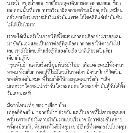
นะครับ หยุดถ่ายเลย ขาเกือบหลุด เดินกะเผลกงอกแงกเลย ช็อก
เลยตอนนั้นทีมพยาบาลวิ่งมาฉีดคลายกล้ามเนื้ออยู่ครับ เหมือน
กลัวเข่าเบี้ยว เพราะมันวิ่งแล้วมันแพร่ด โอ้โชคดีที่แค่เข่ามันซ้น
ไม่ได้เป็นไรมาก
เราจะได้เห็นครับในภาคนี้ที่พี่โขมจะเอาสองเสืออย่างเราสองคน
มาซัดกันเอง และเป็นการต่อสู้ที่ดุเดือดมาก กะเอาให้ตายกันไป
เลย เรายังไม่เคยเห็นเสือสู้กันเองกับเสือ ปกติเสือจะเป็นทีม
เดียวกันสู้กับ
“ขุนพันธ์” แต่กับเรื่องนี้ขุนพันธ์ยังไม่มา เสือแต่ละคนมีทั้งคาถา
อาคม ทั้งสกิลการต่อสู้ที่ไม่มีใครเป็นรองใคร มีคาถาโกงชีวิตเป็น
ของตัวเองกันหมด พี่โขมก็จัดให้กระสุนคตมาวัดกับ “เสือ
มเหศวร” ใครจะแน่กว่ากัน ใครจะหมอบ ใครจะขย้ำ มันสู้กันได้ทั้ง
วันเลยนะครับ
มีฉากไหนเท่ๆ ของ “เสือ” บ้าง
เท่สุดก็ต้องเป็น “ฉากขี่ม้า” ด้วยกัน แต่เป็นฉากที่ไม่สบายตูดเลย
ครับ เพราะต้องวิ่งควบม้ากันมาแบบเร็วมาก มีการซ้อมกันหลาย
ครั้งเหมือนกัน พื้นตรงที่วิ่งก็มีหลุม เขามีสิทธิ์ที่จะตกลงไปในหลุม