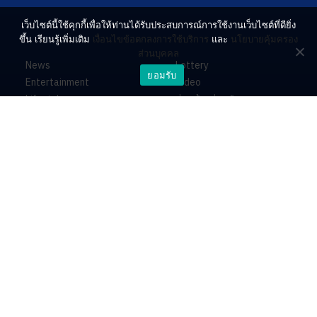
เว็บไซต์นี้ใช้คุกกี้เพื่อให้ท่านได้รับประสบการณ์การใช้งานเว็บไซต์ที่ดียิ่ง
ขึ้น เรียนรู้เพิ่มเติม
เงื่อนไขข้อตกลงการใช้บริการ
และ
นโยบายคุ้มครอง
ส่วนบุคคล
News
Lottery
ยอมรับ
Entertainment
Video
Lifestyle
ร่วมด้วยช่วยกัน
Horoscope
About
Contact
PR by Dataxet