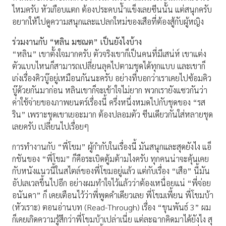
ไหมครับ หัวเกือบแตก ต้องประคบน้ำแข็งเลยซีนนั้น แต่สนุกครับ
อยากให้ไปดูความสนุกและแปลกใหม่ของเสือที่ต้องสู้กับผู้หญิง
ร่วมงานกับ “หลิน มชณต” เป็นยังไงบ้าง
“หลิน” เขาตั้งใจมากครับ ตัวจริงเขาก็เป็นคนที่มีเสน่ห์ เขาแต่ง
ตัวแบบไหนก็สามารถเปลี่ยนลุคไปตามชุดได้ทุกแบบ และเขาก็
เก่งเรื่องคิวบู๊อยู่เหมือนกันนะครับ อย่างที่บอกว่าเราเคยไปซ้อมคิว
บู๊ด้วยกันมาก่อน หลินเขาก็จะเข้าใจไม่ยาก พวกเรายังแซวกันว่า
ค่าใช้จ่ายของภาพยนตร์เรื่องนี้ ครึ่งหนึ่งหมดไปกับชุดของ “รส
ริน” เพราะชุดเขาเยอะมาก ต้องปลอมตัว ซีนเดียวกันใส่หลายชุด
เลยครับ เปลี่ยนไปเรื่อยๆ
การทำงานกับ “พี่โขม” ผู้กำกับในเรื่องนี้ มันสนุกและสุดยังไง แอ็
กชันของ “พี่โขม” ก็คือระเบิดตู้มต้ามไงครับ ทุกคนน่าจะคุ้นเคย
กับหนังแนวนี้ในสไตล์ของพี่โขมอยู่แล้ว แต่กับเรื่อง “เสือ” นี้มัน
อัปเลเวลขึ้นไปอีก อย่างผมทำใจไว้แล้วว่าต้องเหนื่อยแน่ “พี่จ่อย
อนันดา” ก็ เคยเตือนไว้ว่าพี่พูดคำเดียวเลย พี่โขมเพี้ยน พี่โขมบ้า
(หัวเราะ) ตอนอ่านบท (Read-Through) เรื่อง “ขุนพันธ์ 3” ผม
ก็เคยเกิดความรู้สึกว่าพี่โขมบ้าเปล่าเนี่ย แต่ละฉากคิดมาได้ยังไง สุ