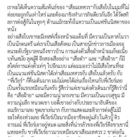
เราจะได้เห็นความสัมพันธ์ของ “เสือมเหศวร”กับเสือใบในมุมที่ไม่
ค่อยจะถูกกันเท่าไหร่ และต้องมาชิงทำภารกิจเดียวกันอีก ได้วัดสกิ
ลการต่อสู้กันในทุกๆ ด้านแม้กระทั่งในความเป็นแฟชันนิสตาของ
หนัง
อย่างเสือใบเขาจะมีเทสต์เรื่องหน้าผมเต็มที่ มีความเป็นคาสโนวา
เป็นนักดนตรี แต่เราเป็นเสือสังคม เป็นสายนักข่าวการเมืองเจอ
คนระดับรัฐบาลจนถึงชาวบ้าน การแต่งตัวเสื้อผ้าหน้าผมก็จะเนี้ย
บทันสมัย ลุคผู้ดี อีกสองเสืออย่าง “เสือดำ” และ “เสือฝ้าย” ก็มี
สไตล์การแต่งตัวเท่ๆ ไปอีกแบบ แต่ผมมองว่าไม่มีเสือไหนที่จะ
เป็นแนวแฟชันนิสตาได้เท่าเสือมเหศวรกับ เสือใบแล้วครับ กับ
“พี่เวียร์” ก็ตื่นเต้นมาก ผมไม่เคยได้เล่นเรื่องไหนกับพี่เวียร์เลย
เป็นครั้งแรกเหมือนกันครับ รู้สึกว่าแค่เขาแต่งตัวเดินมาก็รู้สึกว่านี่
คือ “เสือฝ้าย” และมีความน่าเกรงขาม มีความเป็นแบบสุขุม มี
ความนุ่มลึก หนวดเขา บอดี้เขาอย่างกับประธานาธิบดีของ
อเมริกามาเลย ชุดเขาเท่มาก กับการแสดงและคิวการต่อสู้ไม่มี
อะไรต้องห่วงเลย พี่เวียร์เป๊ะมากมืออาชีพอยู่แล้ว ในคิวบู๊ คิว
อารมณ์ พี่เวียร์เอาอยู่หมด และสิ่งที่น่ากลัวของพี่เวียร์คือขาเขานี่
แหละครับ ขาพี่เวียร์ยาวมากเหมือนขาเสือมเหศวร 2 ขาต่อกัน