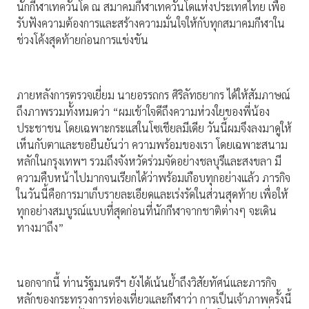
นักกีฬาเทควันโด ณ สมาคมกีฬาเทควันโดแห่งประเทศไทย เพื่อ
รับฟังความต้องการและสร้างความมั่นใจให้กับทุกสมาคมกีฬาใน
ช่วงโค้งสุดท้ายก่อนการแข่งขัน
ภายหลังการตรวจเยี่ยม นายอรรถกร ศิริลัทธยากร ได้ให้สัมภาษณ์
ถึงภาพรวมทั้งหมดว่า “ผมเข้าใจดีถึงความห่วงใยของพี่น้อง
ประชาชน โดยเฉพาะกระแสในโซเชียลมีเดีย วันนี้ผมจึงลงมาดูให้
เห็นกับตาและขอยืนยันว่า ความพร้อมของเรา โดยเฉพาะสนาม
หลักในกรุงเทพฯ รวมถึงจังหวัดร่วมจัดอย่างชลบุรีและสงขลา มี
ความคืบหน้าไปมากจนเรียกได้ว่าพร้อมเกือบทุกอย่างแล้ว ภารกิจ
ในวันนี้คือการมาเก็บรายละเอียดและเร่งรัดในส่วนสุดท้าย เพื่อให้
ทุกอย่างสมบูรณ์แบบที่สุดก่อนที่นักกีฬาจากชาติต่างๆ จะเดิน
ทางมาถึง”
นอกจากนี้ ท่านรัฐมนตรีฯ ยังได้เน้นย้ำถึงวิสัยทัศน์และภารกิจ
หลักของกระทรวงการท่องเที่ยวและกีฬาว่า การเป็นเจ้าภาพครั้งนี้