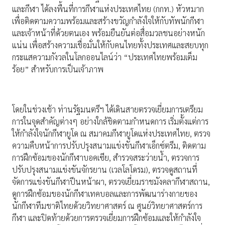
และกีฬา ได้ลงพื้นที่การกีฬาแห่งประเทศไทย (กกท.) หัวหมาก
เพื่อติดตามความพร้อมและสร้างขวัญกำลังใจให้กับทัพนักกีฬา
และเจ้าหน้าที่ด้วยตนเอง พร้อมยืนยันต่อสื่อมวลชนอย่างหนัก
แน่น เพื่อสร้างความเชื่อมั่นให้กับคนไทยทั้งประเทศและสยบทุก
กระแสความกังวลในโลกออนไลน์ว่า “ประเทศไทยพร้อมเต็ม
ร้อย” สำหรับการเป็นเจ้าภาพ
โดยในช่วงเช้า ท่านรัฐมนตรีฯ ได้เดินสายตรวจเยี่ยมการเตรียม
การในจุดสำคัญต่างๆ อย่างใกล้ชิดตามกำหนดการ เริ่มตั้งแต่การ
ให้กำลังใจนักกีฬายูโด ณ สมาคมกีฬายูโดแห่งประเทศไทย, ตรวจ
ความคืบหน้าการปรับปรุงสนามแข่งขันกีฬาเอ็กซ์ตรีม, ติดตาม
การฝึกซ้อมของนักกีฬาบอคเซีย, สำรวจสระว่ายน้ำ, ตรวจการ
ปรับปรุงสนามแข่งขันจักรยาน (เวลโลโดรม), ตรวจดูสถานที่
จัดการแข่งขันกีฬาปีนหน้าผา, ตรวจเยี่ยมราชมังคลากีฬาสถาน,
ดูการฝึกซ้อมของนักกีฬาเทคบอลและการพัฒนาร่างกายของ
นักกีฬาทีมชาติไทยด้วยวิทยาศาสตร์ ณ ศูนย์วิทยาศาสตร์การ
กีฬา และปิดท้ายด้วยการตรวจเยี่ยมการฝึกซ้อมและให้กำลังใจ