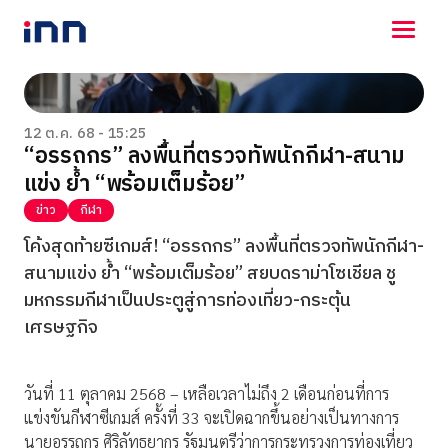
NEWS
ENTERTAINMENT
12 ต.ค. 68 - 15:25
“อรรถกร” ลงพื้นที่ตรวจทัพนักกีฬา-สนาม
LIFESTYLE
แข่ง ย้ำ “พร้อมเต็มร้อย”
HOROSCOPE
LOTTERY
ข่าว
กีฬา
VIDEO
โค้งสุดท้ายซีเกมส์! “อรรถกร” ลงพื้นที่ตรวจทัพนักกีฬา-
ร่วมด้วยช่วยกัน
สนามแข่ง ย้ำ “พร้อมเต็มร้อย” สยบดราม่าโซเชียล ชู
มหกรรมกีฬาเป็นประตูสู่การท่องเที่ยว-กระตุ้น
เศรษฐกิจ
วันที่ 11 ตุลาคม 2568 – เหลือเวลาไม่ถึง 2 เดือนก่อนที่การ
แข่งขันกีฬาซีเกมส์ ครั้งที่ 33 จะเปิดฉากขึ้นอย่างเป็นทางการ
นายอรรถกร ศิริลัทธยากร รัฐมนตรีว่าการกระทรวงการท่องเที่ยว