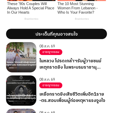
ประเด็นที่คุณอาจสนใจ
';
';
08 ส.ค. 69
อาชญากรรม
ในหลวง โปรดเกล้าฯรับผู้วายชนม์
เหตุกราดยิง ในพระบรมราชานุ
เคราะห์
08 ส.ค. 69
อาชญากรรม
เหยื่อกราดยิงเสียชีวิตเพิ่มอีก1ราย
-ตร.สอบเพื่อนผู้ก่อเหตุหาแรงจูงใจ
08 ส.ค. 69