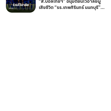
“ส.บอลไทยฯ” อนุมัติยืนไว้อาลัยผู้
เสียชีวิต “รร.เทพศิรินทร์ นนทบุรี”
ก่อนเกมอาเซียนคัพ