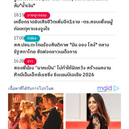
ล้ม"น้ำเงิน"
18:15
อาชญากรรม
เหยื่อกราดยิงเสียชีวิตเพิ่มอีก1ราย -ตร.สอบเพื่อนผู้
ก่อเหตุหาแรงจูงใจ
17:00
Video
สส.ปชน.ตะโกนร้องสันติภาพ "มิน ออง ไลง์" กลาง
รัฐสภาไทย ซัดฟอกขาวเผด็จการ
16:28
ข่าว
สองพี่น้อง “นาคแป้น” ไม่ทำให้ผิดหวัง สร้างผลงาน
ศึกบีเอ็มเอ็กซ์เรซซิ่ง ชิงแชมป์เอเชีย 2026