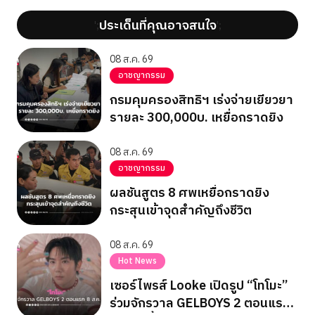
ประเด็นที่คุณอาจสนใจ
';
';
08 ส.ค. 69
อาชญากรรม
กรมคุมครองสิทธิฯ เร่งจ่ายเยียวยา
รายละ 300,000บ. เหยื่อกราดยิง
08 ส.ค. 69
อาชญากรรม
ผลชันสูตร 8 ศพเหยื่อกราดยิง
กระสุนเข้าจุดสำคัญถึงชีวิต
08 ส.ค. 69
Hot News
เซอร์ไพรส์ Looke เปิดรูป “โทโมะ”
ร่วมจักรวาล GELBOYS 2 ตอนแรก