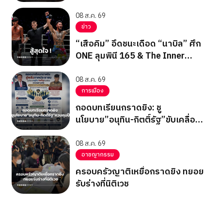
8 ส.ค. นี้
08 ส.ค. 69
ข่าว
“เสือคิม” อึดชนะเดือด “นาบิล” ศึก
ONE ลุมพินี 165 & The Inner
Circle 25
08 ส.ค. 69
การเมือง
ถอดบทเรียนกราดยิง: ชู
นโยบาย”อนุทิน-กิตติ์รัฐ”ขับเคลื่อน
ควบคุมปืน
08 ส.ค. 69
อาชญากรรม
ครอบครัวญาติเหยื่อกราดยิง ทยอย
รับร่างที่นิติเวช