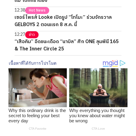
แม่"เด็กกราดยิง
12:38
Hot News
เซอร์ไพรส์ Looke เปิดรูป “โทโมะ” ร่วมจักรวาล
GELBOYS 2 ตอนแรก 8 ส.ค. นี้
12:27
ข่าว
“เสือคิม” อึดชนะเดือด “นาบิล” ศึก ONE ลุมพินี 165
& The Inner Circle 25