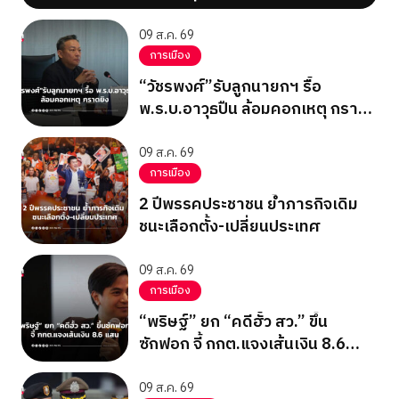
09 ส.ค. 69
การเมือง
“วัชรพงศ์”รับลูกนายกฯ รื้อ
พ.ร.บ.อาวุธปืน ล้อมคอกเหตุ กราด
ยิง
09 ส.ค. 69
การเมือง
2 ปีพรรคประชาชน ย้ำภารกิจเดิม
ชนะเลือกตั้ง-เปลี่ยนประเทศ
09 ส.ค. 69
การเมือง
“พริษฐ์” ยก “คดีฮั้ว สว.” ขึ้น
ซักฟอก จี้ กกต.แจงเส้นเงิน 8.6
แสน
09 ส.ค. 69