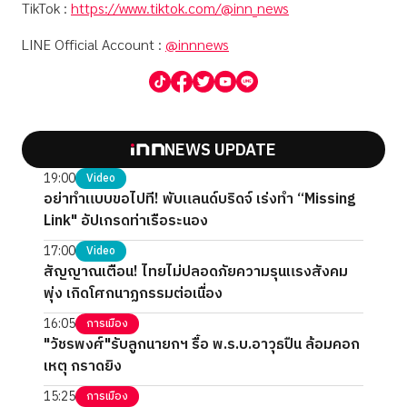
TikTok :
https://www.tiktok.com/@inn_news
LINE Official Account :
@innnews
NEWS UPDATE
19:00
Video
อย่าทำแบบขอไปที! พับแลนด์บริดจ์ เร่งทำ “Missing
Link" อัปเกรดท่าเรือระนอง
17:00
Video
สัญญาณเตือน! ไทยไม่ปลอดภัยความรุนแรงสังคม
พุ่ง เกิดโศกนาฏกรรมต่อเนื่อง
16:05
การเมือง
"วัชรพงศ์"รับลูกนายกฯ รื้อ พ.ร.บ.อาวุธปืน ล้อมคอก
เหตุ กราดยิง
15:25
การเมือง