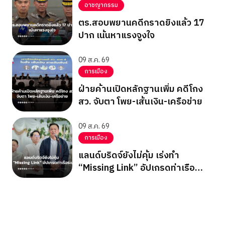
อาชญากรรม
ตร.สอบพยานคดีกราดยิงแล้ว 17
ปาก เน้นหาแรงจูงใจ
09 ส.ค. 69
การเมือง
ฝ่ายค้านเปิดหลักฐานเพิ่ม คดีโกง
สว. จับตา โพย-เส้นเงิน-เครือข่าย
09 ส.ค. 69
การเมือง
แลนด์บริดจ์ยังไม่คุ้ม เร่งทำ
“Missing Link” อัปเกรดท่าเรือ
ระนอง