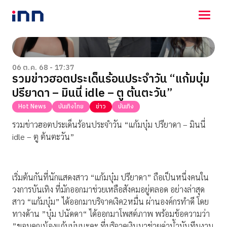
NEWS
ENTERTAINMENT
06 ต.ค. 68 - 17:37
รวมข่าวฮอตประเด็นร้อนประจำวัน “แก้มบุ๋ม
LIFESTYLE
ปรียาดา – มินนี่ idle – ตู ต้นตะวัน”
HOROSCOPE
LOTTERY
Hot News
บันเทิงไทย
ข่าว
บันเทิง
VIDEO
รวมข่าวฮอตประเด็นร้อนประจำวัน “แก้มบุ๋ม ปรียาดา – มินนี่
ร่วมด้วยช่วยกัน
idle – ตู ต้นตะวัน”
เริ่มต้นกันที่นักแสดงสาว “แก้มบุ๋ม ปรียาดา” ถือเป็นหนึ่งคนใน
วงการบันเทิง ที่มักออกมาช่วยเหลือสังคมอยู่ตลอด อย่างล่าสุด
สาว “แก้มบุ๋ม” ได้ออกมาบริจาคเงิค2หมื่น ผ่านองค์กรทำดี โดย
ทางด้าน ”บุ๋ม ปนัดดา“ ได้ออกมาโพสต์ภาพ พร้อมข้อความว่า
”ขอบคุณน้องแก้มบุ๋มนะคะ ที่บริจาคเงินมาช่วยค่าน้ำมันทีมงาน