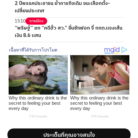
2 ปีพรรคประชาชน ย้ำภารกิจเดิม ชนะเลือกตั้ง-
เปลี่ยนประเทศ
15:10
การเมือง
“พริษฐ์” ยก “คดีฮั้ว สว.” ขึ้นซักฟอก จี้ กกต.แจงเส้น
เงิน 8.6 แสน
ประเด็นที่คุณอาจสนใจ
';
';