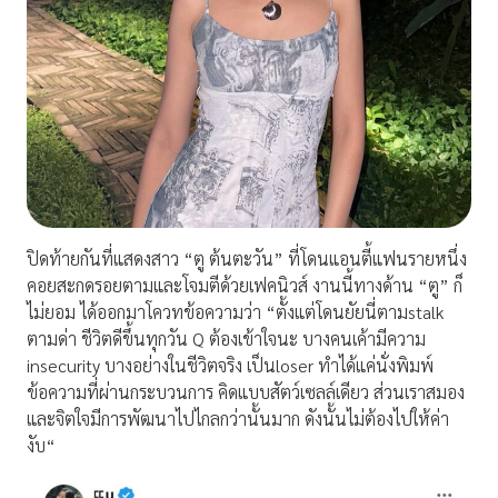
ปิดท้ายกันที่แสดงสาว “ตู ต้นตะวัน” ที่โดนแอนตี้แฟนรายหนึ่ง
คอยสะกดรอยตามและโจมตีด้วยเฟคนิวส์ งานนี้ทางด้าน “ตู” ก็
ไม่ยอม ได้ออกมาโควทข้อความว่า “ตั้งแต่โดนยัยนี่ตามstalk
ตามด่า ชีวิตดีขึ้นทุกวัน Q ต้องเข้าใจนะ บางคนเค้ามีความ
insecurity บางอย่างในชีวิตจริง เป็นloser ทำได้แค่นั่งพิมพ์
ข้อความที่ผ่านกระบวนการ คิดแบบสัตว์เซลล์เดียว ส่วนเราสมอง
และจิตใจมีการพัฒนาไปไกลกว่านั้นมาก ดังนั้นไม่ต้องไปให้ค่า
งับ“