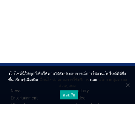
เว็บไซต์นี้ใช้คุกกี้เพื่อให้ท่านได้รับประสบการณ์การใช้งานเว็บไซต์ที่ดียิ่ง
ขึ้น เรียนรู้เพิ่มเติม
เงื่อนไขข้อตกลงการใช้บริการ
และ
นโยบายคุ้มครอง
ส่วนบุคคล
News
Lottery
ยอมรับ
Entertainment
Video
Lifestyle
ร่วมด้วยช่วยกัน
Horoscope
About