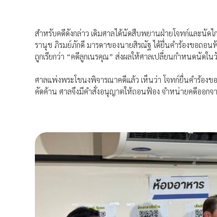
สำหรับคดีดังกล่าว เดิมศาลได้นัดสืบพยานฝ่ายโจทก์และนัดไกล่เ
รานุช ภิรมย์ภักดี มารดาของนายสิรณัฐ ได้ยื่นคำร้องขอถอนฟ้
ถูกเรียกว่า “คดีลูกเนรคุณ” ส่งผลให้ศาลเปลี่ยนกำหนดนัดใ
ศาลแพ่งพระโขนงพิจารณาคดีแล้ว เห็นว่า โจทก์ยื่นคำร้องข
คัดค้าน ศาลจึงมีคำสั่งอนุญาตให้ถอนฟ้อง จำหน่ายคดีออ