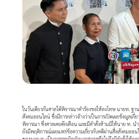
ในวันเดียวกันศาลได้พิจารณาคำร้องขอให้ลงโทษ นายท. ฐานล
สังคมออนไลน์ ซึ่งมีการกล่าวอ้างว่าเป็นการเปิดเผยข้อมูล
พิจารณา ซึ่งศาลเคยตักเตือน และมีคำสั่งห้ามมิให้นาย ท. นำข
ยังมีพฤติการณ์เผยแพร่ข้อความเกี่ยวกับคดีผ่านสื่อสังคมอ
ของนาย ท. เป็นการละเมิดอำนาจศาลหรือไม่จึงมีคำสั่งให้ออ