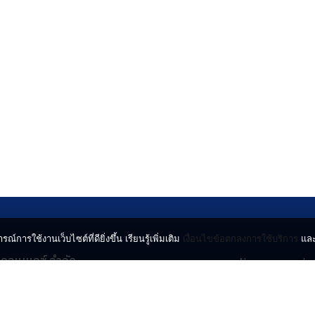
รณ์การใช้งานเว็บไซต์ที่ดียิ่งขึ้น เรียนรู้เพิ่มเติม
เงื่อนไขข้อตกลงการใช้บริการ
แล
น คอนเนกซ์ จำกัด
News
Lo
จจินดา ถนนกำแพงเพชร 6
Entertainment
Vi
ตจตุจักร กรุงเทพฯ 10900
Lifestyle
ร่
Horoscope