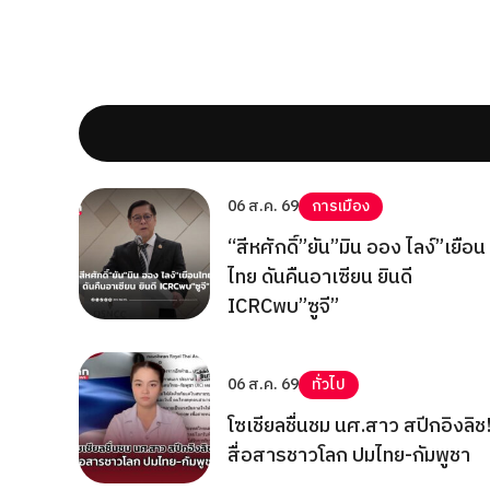
06 ส.ค. 69
การเมือง
“สีหศักดิ์”ยัน”มิน ออง ไลง์”เยือน
ไทย ดันคืนอาเซียน ยินดี
ICRCพบ”ซูจี”
06 ส.ค. 69
ทั่วไป
โซเชียลชื่นชม นศ.สาว สปีกอิงลิช
สื่อสารชาวโลก ปมไทย-กัมพูชา