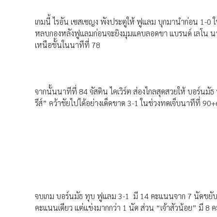
เกมนี้ ไรอัน เซสเซญง พังประตูให้ ฟูแลม บุกมานำก่อน 1-0 ใ
หลบกองหลังฟูแลมก่อนจะยิงมุมแคบลอดขา แบรนด์ เลโน นายทว
เหนือชั้นในนาทีที่ 78
จากนั้นนาทีที่ 84 จัสติน ไคเวิร์ต ส่องไกลสุดสวยให้ บอร์นมั
รีส์” คว้าชัยไปได้อย่างเด็ดขาด 3-1 ในช่วงทดเจ็บนาทีที่ 90+
จบเกม บอร์นมัธ ทุบ ฟูแลม 3-1 มี 14 คะแนนจาก 7 นัดขยับขึ้
คะแนนเดียว แต่แข่งมากกว่า 1 นัด ส่วน “เจ้าสัวน้อย” มี 8 ค