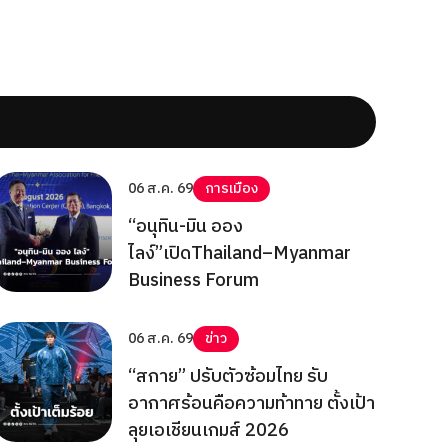
06 ส.ค. 69
การเมือง
“อนุทิน-มิน ออง
ไลง์”เปิดThailand–Myanmar
Business Forum
06 ส.ค. 69
ข่าว
“สกาย” ปรับตัวซ้อมไทย รับ
อากาศร้อนคือความท้าทาย ตั้งเป้า
ลุยเอเชียนเกมส์ 2026