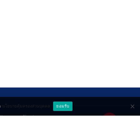
ะ
นโยบายคุ้มครองส่วนบุคคล
ยอมรับ
ttery
About
deo
Contact
วมด้วยช่วยกัน
PR by Dataxet