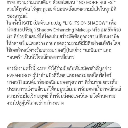
กรอบความงามแบบเดิมๆ ด้วยสโลแกน “NO MORE RULES.”
สวยได้ทุกฟีล ไร้ทุกกฎเกณฑ์ มอบพลังแห่งความมั่นใจในทุกมิติ
ของอารมณ์
ในครั้งนี้ KATE เปิดตัวแคมเปญ “LIGHTS ON SHADOW” เพื่อ
นำเสนอปรัชญา Shadow Enhancing Makeup หรือ เมคอัพด้วย
เงา ที่ช่วยขับเสน่ห์ให้โดดเด่น สร้างมิติชัดทุกองศา เปลี่ยนเงามืด
ให้กลายเป็นแสงสว่าง ถ่ายทอดความงามที่มีมิติอย่างแท้จริง โดย
ใช้เอกลักษณ์ทางวัฒนธรรมของญี่ปุ่นอย่าง “แอนิเมะ” และ
“ดนตรี” เป็นหัวใจหลักของการสื่อสาร
การจัดงานครั้งนี้ KATE ยังได้ร่วมมือกับพันธมิตรสำคัญอย่าง
EVEANDBOY ผู้นำด้านบิวตี้รีเทล และ เดอะมอลล์ไลฟ์สโตร์
บางกะปิ แลนด์มาร์กยอดนิยมของกรุงเทพฯ ที่ร่วมช่วยยกระดับ
ประสบการณ์งานอีเวนต์ให้สมบูรณ์แบบ พร้อมตอกย้ำภาพลักษณ์
ความร่วมมือเชิงกลยุทธ์ ที่พร้อมส่งต่อแรงบันดาลใจด้านความ
งามไปสู่ผู้บริโภคอย่างกว้างขวาง