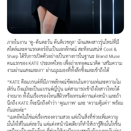
ภายในงาน ‘ตู–ต้นตะวัน ตันติเวชกุล’ นักแสดงสาวรุ่นใหม่ที่มี
สไตล์และคาแรกเตอร์อันเป็นเอกลักษณ์ สะท้อนเสน่ห์ Cool &
Sharp ได้รับการเปิดตัวอย่างเป็นทางการในฐานะ Brand Muse
คนแรกของ KATE ประเทศไทย เพื่อถ่ายทอดแนวคิด ‘เสริมความ
งามผ่านแสงและเงา’ ผ่านมุมมองที่ทั้งลึกซึ้งและเข้าถึงได้
“KATE คือแบรนด์ที่มีภาพลักษณ์ชัดเจนในความเท่และความโม
เดิร์น ถึงแม้จะเป็นแบรนด์ญี่ปุ่น แต่สามารถเข้าถึงใจสาวไทยได้
ง่ายมาก ทั้งในเรื่องของโทนสีผิวหรือเทรนด์การแต่งหน้า และถ้า
นึกถึง KATE ก็จะนึกถึงคำว่า ‘คุณภาพ’ และ ‘ความคุ้มค่า’ พร้อม
กันเลยค่ะ”
“เมคอัพไม่ใช่แค่เรื่องของความสวย แต่เป็นสิ่งที่ช่วยเพิ่มความ
มั่นใจให้ในแต่ละวัน แค่แต่งหน้านิดเดียวก็ทำให้เรารู้สึกมั่นใจขึ้น
เหมือนเป็นพลังเล็กๆ ที่ช่วยให้เรามีความสุขกับตัวเองทุกวันค่ะ”