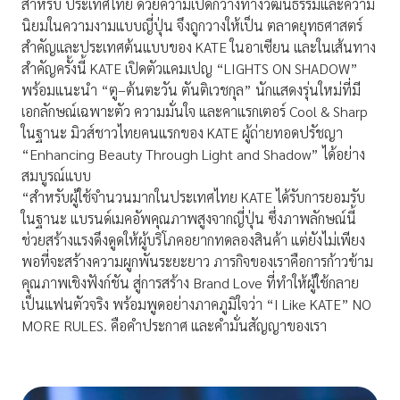
สำหรับ ประเทศไทย ด้วยความเปิดกว้างทางวัฒนธรรมและความ
นิยมในความงามแบบญี่ปุ่น จึงถูกวางให้เป็น ตลาดยุทธศาสตร์
สำคัญและประเทศต้นแบบของ KATE ในอาเซียน และในเส้นทาง
สำคัญครั้งนี้ KATE เปิดตัวแคมเปญ “LIGHTS ON SHADOW”
พร้อมแนะนำ “ตู–ต้นตะวัน ตันติเวชกุล” นักแสดงรุ่นใหม่ที่มี
เอกลักษณ์เฉพาะตัว ความมั่นใจ และคาแรกเตอร์ Cool & Sharp
ในฐานะ มิวส์ชาวไทยคนแรกของ KATE ผู้ถ่ายทอดปรัชญา
“Enhancing Beauty Through Light and Shadow” ได้อย่าง
สมบูรณ์แบบ
“สำหรับผู้ใช้จำนวนมากในประเทศไทย KATE ได้รับการยอมรับ
ในฐานะ แบรนด์เมคอัพคุณภาพสูงจากญี่ปุ่น ซึ่งภาพลักษณ์นี้
ช่วยสร้างแรงดึงดูดให้ผู้บริโภคอยากทดลองสินค้า แต่ยังไม่เพียง
พอที่จะสร้างความผูกพันระยะยาว ภารกิจของเราคือการก้าวข้าม
คุณภาพเชิงฟังก์ชัน สู่การสร้าง Brand Love ที่ทำให้ผู้ใช้กลาย
เป็นแฟนตัวจริง พร้อมพูดอย่างภาคภูมิใจว่า “I Like KATE” NO
MORE RULES. คือคำประกาศ และคำมั่นสัญญาของเรา