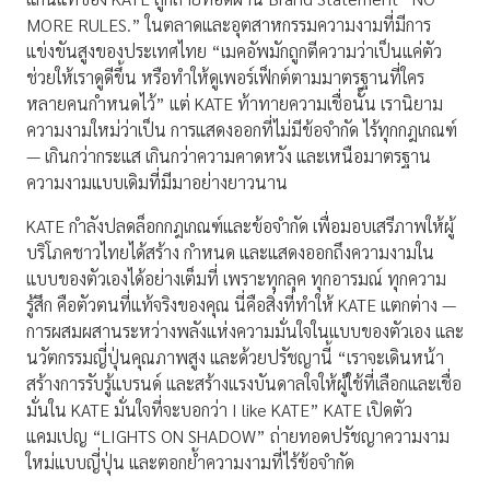
MORE RULES.” ในตลาดและอุตสาหกรรมความงามที่มีการ
แข่งขันสูงของประเทศไทย “เมคอัพมักถูกตีความว่าเป็นแค่ตัว
ช่วยให้เราดูดีขึ้น หรือทำให้ดูเพอร์เฟ็กต์ตามมาตรฐานที่ใคร
หลายคนกำหนดไว้” แต่ KATE ท้าทายความเชื่อนั้น เรานิยาม
ความงามใหม่ว่าเป็น การแสดงออกที่ไม่มีข้อจำกัด ไร้ทุกกฎเกณฑ์
— เกินกว่ากระแส เกินกว่าความคาดหวัง และเหนือมาตรฐาน
ความงามแบบเดิมที่มีมาอย่างยาวนาน
KATE กำลังปลดล็อกกฎเกณฑ์และข้อจำกัด เพื่อมอบเสรีภาพให้ผู้
บริโภคชาวไทยได้สร้าง กำหนด และแสดงออกถึงความงามใน
แบบของตัวเองได้อย่างเต็มที่ เพราะทุกลุค ทุกอารมณ์ ทุกความ
รู้สึก คือตัวตนที่แท้จริงของคุณ นี่คือสิ่งที่ทำให้ KATE แตกต่าง —
การผสมผสานระหว่างพลังแห่งความมั่นใจในแบบของตัวเอง และ
นวัตกรรมญี่ปุ่นคุณภาพสูง และด้วยปรัชญานี้ “เราจะเดินหน้า
สร้างการรับรู้แบรนด์ และสร้างแรงบันดาลใจให้ผู้ใช้ที่เลือกและเชื่อ
มั่นใน KATE มั่นใจที่จะบอกว่า I like KATE” KATE เปิดตัว
แคมเปญ “LIGHTS ON SHADOW” ถ่ายทอดปรัชญาความงาม
ใหม่แบบญี่ปุ่น และตอกย้ำความงามที่ไร้ข้อจำกัด