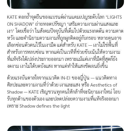
KATE ตอกย้ำจุดยืนของแบรนด์ผ่านแคมเปญระดับโลก ‘LIGHTS
ON SHADOW’ ถ่ายทอดปรัชญา ‘เสริมความงามผ่านแสงและ
เงา’ โดยเชื่อว่า ในสังคมปัจจุบันที่เต็มไปด้วยแรงกดดัน ความคาด
หวัง และคำนิยามความงามที่ถูกผูกติดอยู่กับกรอบ หลายคนอาจ
เลือกซ่อนตัวตนไว้ในเงามืด แต่สำหรับ KATE — เงาไม่ใช่พื้นที่
สำหรับการหลบซ่อน หากแต่เป็นเวทีที่ช่วยขับเน้นให้ความงาม
ที่แท้จริงได้เปล่งประกายออกมา เพราะแม้แต่เงาที่มืดที่สุดก็ยัง
งดงาม เงาไม่ได้บดบังแสง หากแต่ทำให้แสงชัดเจนยิ่งขึ้น
ด้วยแรงบันดาลใจจากแนวคิด IN-EI ของญี่ปุ่น — แนวคิดทาง
ศิลปะและความงามที่ว่าด้วย เงาและแสง หรือ Aesthetics of
Shadow — KATE เชิญชวนทุกคนให้กล้าที่จะนิยามเงาใหม่ โอบ
รับทุกด้านของตัวเอง และปลดปล่อยความงามที่แท้จริงออกมา
เพราะ Shadow defines the light