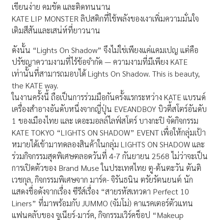
เขียนง่าย คมชัด และติดทนนาน
KATE LIP MONSTER ลิปสติกที่ใช้พลังของเงาเพิ่มความมั่นใจ
เติมสีสันและเสน่ห์ที่ยาวนาน
ดังนั้น “Lights On Shadow” จึงไม่ใช่เพียงแค่แคมเปญ แต่คือ
ปรัชญาความงามที่ไร้ข้อจำกัด — ความงามที่มีเพียง KATE
เท่านั้นที่สามารถมอบได้ Lights On Shadow. This is beauty,
the KATE way.
ในงานครั้งนี้ ถือเป็นการร่วมมือกันครั้งแรกระหว่าง KATE แบรนด์
เครื่องสำอางอันดับหนึ่งจากญี่ปุ่น EVEANDBOY บิวตี้สโตร์อันดับ
1 ของเมืองไทย และ เดอะมอลล์ไลฟ์สโตร์ บางกะปิ จัดกิจกรรม
KATE TOKYO “LIGHTS ON SHADOW” EVENT เพื่อให้กลุ่มเป้า
หมายได้เข้ามาทดลองสินค้าในกลุ่ม LIGHTS ON SHADOW และ
ร่วมกิจกรรมสุดพิเศษตลอดวันที่ 4-7 กันยายน 2568 ไม่ว่าจะเป็น
การเปิดตัวของ Brand Muse ในประเทศไทย ตู-ต้นตะวัน ตันติ
เวชกุล, กิจกรรมพิเศษจาก มาร์ค- จิรันธนิน ตรัยรัตนยนต์ นัก
แสดงชื่อดังจากเรื่อง ซีรีส์เรื่อง “สายรหัสเทวดา Perfect 10
Liners” ที่มาพร้อมกับ JUMMO (จัมโม่) คาแรคเตอร์ตัวแทน
แฟนคลับของ จูเนียร์-มาร์ค, กิจกรรมเวิร์คช็อป “Makeup