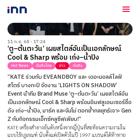
NEWS
ENTERTAINMENT
11 ก.ย. 68 - 17:24
‘ตู–ต้นตะวัน’ เผยสไตล์อันเป็นเอกลักษณ์
LIFESTYLE
Cool & Sharp พร้อม เก่ง–น้ำปิง
HOROSCOPE
LOTTERY
Hot News
บันเทิงไทย
ข่าว
บันเทิง
VIDEO
“KATE ร่วมกับ EVEANDBOY และ เดอะมอลล์ไลฟ์
ร่วมด้วยช่วยกัน
สโตร์ บางกะปิ จัดงาน ‘LIGHTS ON SHADOW’
Event นำทีม Brand Muse ‘ตู–ต้นตะวัน’ เผยสไตล์อัน
เป็นเอกลักษณ์ Cool & Sharp พร้อมอินฟลูเอนเซอร์ชื่อ
ดัง เก่ง–น้ำปิง, มาร์ค และจัมโม่ ตอกย้ำกลยุทธ์เจาะ Gen
Z กับกิจกรรมเอ็กซ์คลูซีฟเพียบ!”
KATE เครื่องสำอางอันดับหนึ่งจากญี่ปุ่นที่สะท้อนความงามใน
แบบไร้กฎเกณฑ์ นับตั้งแต่เปิดตัวในปี 1997 แบรนด์ได้ท้าทาย