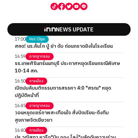
NEWS UPDATE
17:00
Hot Clips
สลด! นร.ลั่นไก ปู่ ย่า ดับ ก่อนกราดยิงในโรงเรียน
16:59
อาชญากรรม
รร.เทพศิรินทร์นนทบุรี ประกาศหยุดเรียนกรณีพิเศษ
10-14 สค.
16:50
การเมือง
เปิดปมลับมติกรรมการสรรหา 4:0 "สรณ" หยุด
ปฏิบัติหน้าที่
16:45
อาชญากรรม
วอนหยุดแชร์ภาพสะเทือนใจ สั่งปิดเรียน-ดึงทีม
สุขภาพจิตเยียวยา
16:40
การเมือง
ปธ.วุฒิสภา หารือ"มิน ออง ไลง์"ผลักดันความร่วม