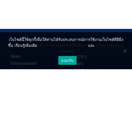
เว็บไซต์นี้ใช้คุกกี้เพื่อให้ท่านได้รับประสบการณ์การใช้งานเว็บไซต์ที่ดียิ่ง
ขึ้น เรียนรู้เพิ่มเติม
เงื่อนไขข้อตกลงการใช้บริการ
และ
นโยบายคุ้มครอง
ส่วนบุคคล
News
Lottery
ยอมรับ
Entertainment
Video
Lifestyle
ร่วมด้วยช่วยกัน
Horoscope
About
Contact
PR by Dataxet