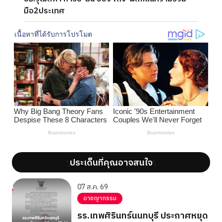
มือ2ประเทศ
ประเด็นที่คุณอาจสนใจ
';
';
07 ส.ค. 69
อาชญากรรม
รร.เทพศิรินทร์นนทบุรี ประกาศหยุด