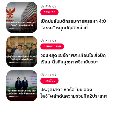
07 ส.ค. 69
การเมือง
เปิดปมลับมติกรรมการสรรหา 4:0
“สรณ” หยุดปฏิบัติหน้าที่
07 ส.ค. 69
อาชญากรรม
วอนหยุดแชร์ภาพสะเทือนใจ สั่งปิด
เรียน-ดึงทีมสุขภาพจิตเยียวยา
07 ส.ค. 69
การเมือง
ปธ.วุฒิสภา หารือ”มิน ออง
ไลง์”ผลักดันความร่วมมือ2ประเทศ