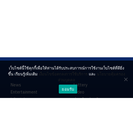
เว็บไซต์นี้ใช้คุกกี้เพื่อให้ท่านได้รับประสบการณ์การใช้งานเว็บไซต์ที่ดียิ่ง
ขึ้น เรียนรู้เพิ่มเติม
เงื่อนไขข้อตกลงการใช้บริการ
และ
นโยบายคุ้มครอง
ส่วนบุคคล
News
Lottery
ยอมรับ
Entertainment
Video
Lifestyle
ร่วมด้วยช่วยกัน
Horoscope
About