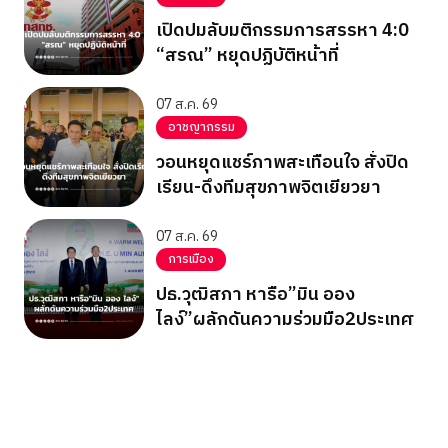
เปิดปมลับมติกรรมการสรรหา 4:0
“สรณ” หยุดปฏิบัติหน้าที่
07 ส.ค. 69
อาชญากรรม
วอนหยุดแชร์ภาพสะเทือนใจ สั่งปิด
เรียน-ดึงทีมสุขภาพจิตเยียวยา
07 ส.ค. 69
การเมือง
ปธ.วุฒิสภา หารือ”มิน ออง
ไลง์”ผลักดันความร่วมมือ2ประเทศ