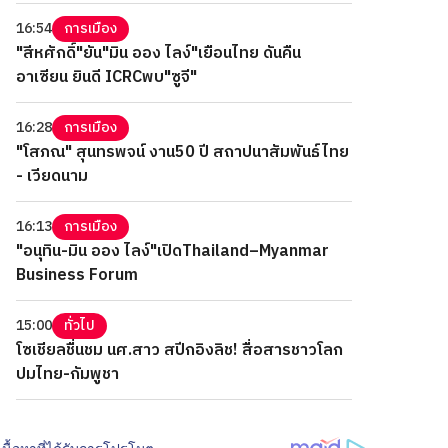
16:54
การเมือง
"สีหศักดิ์"ยัน"มิน ออง ไลง์"เยือนไทย ดันคืน
อาเซียน ยินดี ICRCพบ"ซูจี"
16:28
การเมือง
"โสภณ" สุนทรพจน์ งาน50 ปี สถาปนาสัมพันธ์ไทย
- เวียดนาม
16:13
การเมือง
"อนุทิน-มิน ออง ไลง์"เปิดThailand–Myanmar
Business Forum
15:00
ทั่วไป
โซเชียลชื่นชม นศ.สาว สปีกอิงลิช! สื่อสารชาวโลก
ปมไทย-กัมพูชา