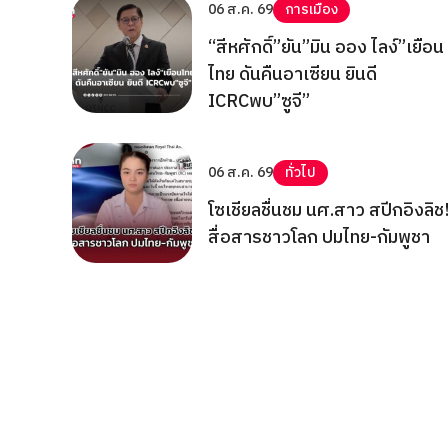
06 ส.ค. 69
การเมือง
“สีหศักดิ์”ยัน”มิน ออง ไลง์”เยือน
ไทย ดันคืนอาเซียน ยินดี
ICRCพบ”ซูจี”
06 ส.ค. 69
ทั่วไป
โซเชียลชื่นชม นศ.สาว สปีกอิงลิช
สื่อสารชาวโลก ปมไทย-กัมพูชา