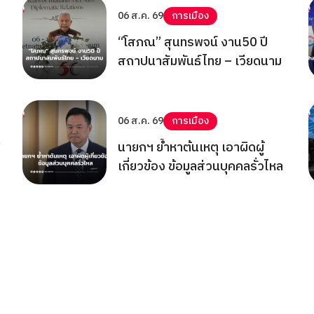
06 ส.ค. 69
การเมือง
“โสภณ” สุนทรพจน์ งาน50 ปี
สถาปนาสัมพันธ์ไทย – เวียดนาม
06 ส.ค. 69
การเมือง
!
นายกฯ ย้ำหาต้นเหตุ เอาผิดผู้
เกี่ยวข้อง ข้อมูลส่วนบุคคลรั่วไหล