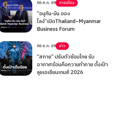
06 ส.ค. 69
การเมือง
“อนุทิน-มิน ออง
ไลง์”เปิดThailand–Myanmar
Business Forum
06 ส.ค. 69
ข่าว
“สกาย” ปรับตัวซ้อมไทย รับ
อากาศร้อนคือความท้าทาย ตั้งเป้า
ลุยเอเชียนเกมส์ 2026