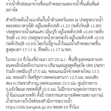
จากน้ำที่ปล่อยมาจากเขื่อนเจ้าพระยาและจากน้ำขึ้นเต็มที่แต่
อย่างใด
สำหรับระดับน้ำแนวคันกั้นน้ำด้านตะวันออก ณ ประตูระบายน้ำ
คลองสอง (สายใต้) อยู่ในระดับปกติ +1.22 (ระดับวิกฤติ +1.80)
ประตูระบายน้ำแสนแสบ (มีนบุรี) อยู่ในระดับปกติ +0.69 (ระดับ
วิกฤติ +0.90) ประตูระบายน้ำลาดกระบัง อยู่ในระดับปกติ +0.36
(ระดับวิกฤติ +0.60) โดยวันนี้ฐานน้ำในแม่น้ำเจ้าพระยาจะขึ้น
สูงสุดเวลา 17.11 น. ที่ระดับ +1.17 ม.รทก.
ในรอบ 24 ชั่วโมงที่ผ่านมา (07.00 น.) : พื้นที่กรุงเทพมหานคร
ฝนตกเล็กน้อยถึงปานกลาง ปริมาณฝนสูงสุดที่จุดวัด ปตร.ประชา
ร่วมใจ เขตมีนบุรี 17.0 มม. ซอยแอนเน็กซ์ เขตสายไหม 13.5
มม. คลองเก้า-วัดศรีสุขฯ เขตคลองสามวา 12.5 มม. คลองสิบ
สอง-ถ.ประชาสำราญ เขตหนองจอก 10.5 มม. ศูนย์ราชการ-
ถ.แจ้งวัฒนะ เขตหลักสี่ 10.0 มม. ไม่มีรายงานจุดเร่งการระบาย
น้ำในถนนสายหลัก ทั้งนี้ ประชาชนสามารถติดตามสถานการณ์
น้ำผ่านทางเว็บไซต์ของสำนักการระบายน้ำ
https://dds.bangkok.go.th/ ตลอด 24 ชั่วโมง