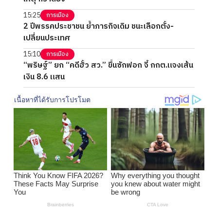
15:25
การเมือง
2 ปีพรรคประชาชน ย้ำภารกิจเดิม ชนะเลือกตั้ง-
เปลี่ยนประเทศ
15:10
การเมือง
“พริษฐ์” ยก “คดีฮั้ว สว.” ขึ้นซักฟอก จี้ กกต.แจงเส้น
เงิน 8.6 แสน