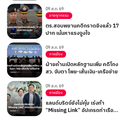
แสน
09 ส.ค. 69
อาชญากรรม
ตร.สอบพยานคดีกราดยิงแล้ว 17
ปาก เน้นหาแรงจูงใจ
09 ส.ค. 69
การเมือง
ฝ่ายค้านเปิดหลักฐานเพิ่ม คดีโกง
สว. จับตา โพย-เส้นเงิน-เครือข่าย
09 ส.ค. 69
การเมือง
แลนด์บริดจ์ยังไม่คุ้ม เร่งทำ
“Missing Link” อัปเกรดท่าเรือ
ระนอง