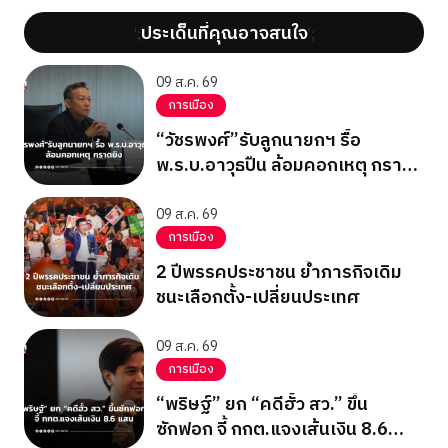
ประเด็นที่คุณอาจสนใจ
';
';
09 ส.ค. 69
การเมือง
“วัชรพงศ์”รับลูกนายกฯ รื้อ
พ.ร.บ.อาวุธปืน ล้อมคอกเหตุ กราด
ยิง
09 ส.ค. 69
การเมือง
2 ปีพรรคประชาชน ย้ำภารกิจเดิม
ชนะเลือกตั้ง-เปลี่ยนประเทศ
09 ส.ค. 69
การเมือง
“พริษฐ์” ยก “คดีฮั้ว สว.” ขึ้น
ซักฟอก จี้ กกต.แจงเส้นเงิน 8.6