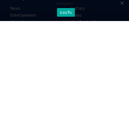
ส่วนบุคคล
News
Lottery
ยอมรับ
Entertainment
Video
Lifestyle
ร่วมด้วยช่วยกัน
Horoscope
About
Contact
PR by Dataxet