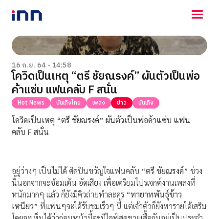
NEWS
ENTERTAINMENT
16 ก.ย. 64 - 14:58
โควิดเป็นเหตุ “ตรี ชัยณรงค์” ผันตัวเป็นพ่อ
LIFESTYLE
ค้าแซ่บ แฟนคลับ F สนั่น
HOROSCOPE
LOTTERY
Hot News
บันเทิงไทย
เพลง
ข่าว
บันเทิง
VIDEO
โควิดเป็นเหตุ “ตรี ชัยณรงค์”
ผันตัวเป็นพ่อค้าแซ่บ แฟน
ร่วมด้วยช่วยกัน
คลับ
F
สนั่น
อยู่ว่างๆ เป็นไม่ได้ ศิลปินขวัญใจแฟนคลับ “
ตรี ชัยณรงค์
” ช่วง
นี้นอกจากจะซ้อมเต้น อัดเสียง เพื่อเตรียมโปรเจกต์งานเพลงที่
หนักมากๆ แล้ว ก็ยังมีคิวถ่ายทำละคร “
ทายาทพันธุ์ข้าว
เหนียว
” ที่แฟนๆจะได้รับชมเร็วๆ นี้ แต่เจ้าตัวก็ยังหารายได้เสริม
โดยจะเห็นได้ว่าก่อนหน้านี้จะมีไลฟ์สดขายเสื้อกันอยู่เป็นประจำ