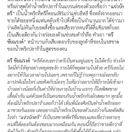
หรือล่าสุดก็ทำน้ำพริกปลาร้าในแบรนด์ของตัวเองชื่อว่า “
แจ่วบัก
ตรี
” เป็นน้ำพริกที่ตรีก็คอนเฟิร์มว่าแซ่บอีหลี ซึ่งหลังจากออกมา
ขายได้ระยะหนึ่งแฟนคลับเข้าไปสั่งซื้อเป็นจำนวนมาก ได้ข่าวมา
ว่าผลิตไม่ทันกับยอดสั่งซื้อ และเสียงจากคนที่ได้ลิ้มชิมรสก็บอก
เป็นเสียงเดียวกันว่าอร่อยลงตัวแซ่บสมคำร่ำลือ ทำเอา “
ตรี
ชัยณรงค์
” หน้าบานกับเสียงตอบรับของลูกค้าที่ชอบในรสชาด
ของน้ำพริกปลาร้าในสูตรของตน
ตรี ชัยณรงค์
“ตรีต้องบอกว่าตรีเป็นคนอยู่เฉยๆ ไม่ได้ครับ ช่วงโค
วิดนี่ทำให้ทุกอย่างหยุดชะงัก รายได้ก็หยุดตามไปด้วย ตรีก็เลยไม่
อยากให้วันเวลาผ่านไปเฉยๆ เพราะก็ไม่รู้ว่าเหตุการณ์จะกลับ
มาปกติเมื่อไหร่ เลยคิดกับน้องๆ ในทีมว่าอยากให้มีรายได้เข้ามา
บ้างอย่างน้อยก็เป็นค่าใช้จ่ายภายในบ้าน แรกๆ ก็ไลฟ์สดขาย
เสื้อผ้ากัน แต่ด้วยตรีเป็นคนชอบกินน้ำพริกกับผักสดมาก ทุกมื้อ
ต้องมีน้ำพริกปลาร้าเลยก็ว่าได้ เห็นพี่น้องศิลปินทำน้ำพริกออก
มาขายกันเยอะ เลยอยากมีน้ำพริกเป็นของตัวเองบ้างก็เลยตัดสิน
ใจทำ “
แจ่วบักตรี
” ก็เป็นรสชาดที่ตรีชื่นชอบและเชื่อว่าหลายๆ
คนที่ได้ลองกินต้องชอบมากเหมือนกัน ตอนนี้ก็ถือว่าขายดีกว่าที่
คิดไว้ครับ สำหรับใครอยากลองชิมก็สั่งซื้อได้ที่
Facebook
แจ่ว