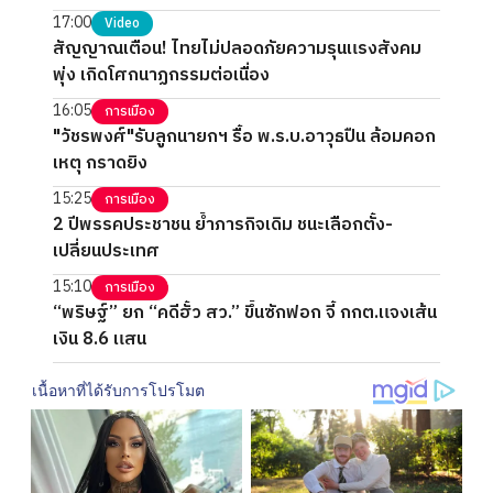
17:00
Video
สัญญาณเตือน! ไทยไม่ปลอดภัยความรุนแรงสังคม
พุ่ง เกิดโศกนาฏกรรมต่อเนื่อง
16:05
การเมือง
"วัชรพงศ์"รับลูกนายกฯ รื้อ พ.ร.บ.อาวุธปืน ล้อมคอก
เหตุ กราดยิง
15:25
การเมือง
2 ปีพรรคประชาชน ย้ำภารกิจเดิม ชนะเลือกตั้ง-
เปลี่ยนประเทศ
15:10
การเมือง
“พริษฐ์” ยก “คดีฮั้ว สว.” ขึ้นซักฟอก จี้ กกต.แจงเส้น
เงิน 8.6 แสน