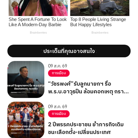
ประเด็นที่คุณอาจสนใจ
';
';
09 ส.ค. 69
การเมือง
“วัชรพงศ์”รับลูกนายกฯ รื้อ
พ.ร.บ.อาวุธปืน ล้อมคอกเหตุ กราด
ยิง
09 ส.ค. 69
การเมือง
2 ปีพรรคประชาชน ย้ำภารกิจเดิม
ชนะเลือกตั้ง-เปลี่ยนประเทศ