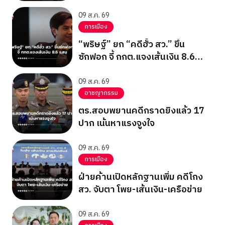
09 ส.ค. 69
การเมือง
“พริษฐ์” ยก “คดีฮั้ว สว.” ขึ้น
ซักฟอก จี้ กกต.แจงเส้นเงิน 8.6
แสน
09 ส.ค. 69
อาชญากรรม
ตร.สอบพยานคดีกราดยิงแล้ว 17
ปาก เน้นหาแรงจูงใจ
09 ส.ค. 69
การเมือง
ฝ่ายค้านเปิดหลักฐานเพิ่ม คดีโกง
สว. จับตา โพย-เส้นเงิน-เครือข่าย
09 ส.ค. 69