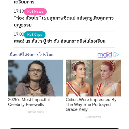
เตรียมการ
17:13
Hot News
“ก้อง ห้วยไร่” เผยสุขภาพจิตแย่ หลังสูญเสียลูกสาว
บุญธรรม
17:00
Hot Clips
สลด! นร.ลั่นไก ปู่ ย่า ดับ ก่อนกราดยิงในโรงเรียน