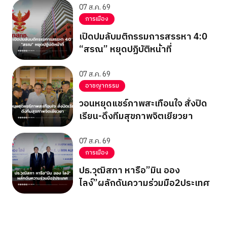
07 ส.ค. 69
การเมือง
เปิดปมลับมติกรรมการสรรหา 4:0
“สรณ” หยุดปฏิบัติหน้าที่
07 ส.ค. 69
อาชญากรรม
วอนหยุดแชร์ภาพสะเทือนใจ สั่งปิด
เรียน-ดึงทีมสุขภาพจิตเยียวยา
07 ส.ค. 69
การเมือง
ปธ.วุฒิสภา หารือ”มิน ออง
ไลง์”ผลักดันความร่วมมือ2ประเทศ