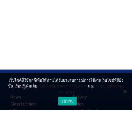
เว็บไซต์นี้ใช้คุกกี้เพื่อให้ท่านได้รับประสบการณ์การใช้งานเว็บไซต์ที่ดียิ่ง
ขึ้น เรียนรู้เพิ่มเติม
เงื่อนไขข้อตกลงการใช้บริการ
และ
นโยบายคุ้มครอง
ส่วนบุคคล
News
Lottery
ยอมรับ
Entertainment
Video
Lifestyle
ร่วมด้วยช่วยกัน
Horoscope